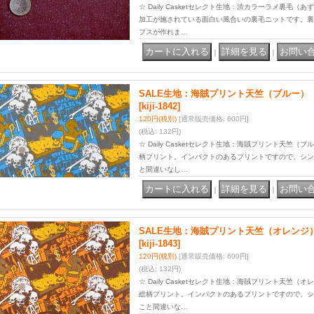
☆ Daily Casketセレクト生地：渋カラーラメ裏毛
加工が施されている面白い風合いの裏毛ニットです。裏
プスが作れま…
｜
｜
SALE生地：海賊プリント天竺（ブルー）
[kiji-1842]
120円
(税別)
[通常販売価格
:
600円
]
(税込
:
132円)
☆ Daily Casketセレクト生地：海賊プリント天竺
柄プリント。インパクトのあるプリントですので、シン
と間違いなし…
｜
｜
SALE生地：海賊プリント天竺（オレンジ
[kiji-1843]
120円
(税別)
[通常販売価格
:
600円
]
(税込
:
132円)
☆ Daily Casketセレクト生地：海賊プリント天竺
総柄プリント。インパクトのあるプリントですので、シ
こと間違いな…