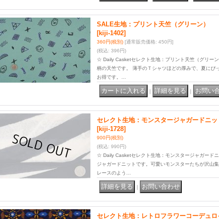
SALE生地：プリント天竺（グリーン）
[kiji-1402]
360円
(税別)
[通常販売価格
:
450円
]
(税込
:
396円)
☆ Daily Casketセレクト生地：プリント天竺（グ
柄の天竺です。 薄手のＴシャツほどの厚みで、夏にぴ
お得です。…
｜
｜
セレクト生地：モンスタージャガードニッ
[kiji-1728]
900円
(税別)
(税込
:
990円)
☆ Daily Casketセレクト生地：モンスタージャガ
ジャガードニットです。可愛いモンスターたちが沢山集
レースのよう…
｜
セレクト生地：レトロフラワーコーデュロ