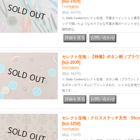
[kiji-1919]
770円
(税別)
(税込
:
847円)
☆ Daily Casketセレクト生地：手書きペイントミニ
ックで描いたようなカラフルな手書き風のペイントがと
個性的な…
｜
セレクト生地：【特価】ボタン柄（ブラウン
[kiji-2039]
800円
(税別)
(税込
:
880円)
☆ Daily Casketセレクト生地：ボタン柄（ブラウン
るボタンがランダムにプリントされた、レトロな生地で
地です。…
｜
セレクト生地：クロスステッチ天竺 55c
[kiji-1250]
700円
(税別)
(税込
:
770円)