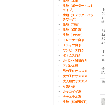
生地（水玉）
生地（ボーダー・スト
【
ライプ）
以
生地（チェック・パッ
も
チワーク）
場
生地（花柄）
生地（個性派）
1
2
生地（その他）
3
トレーナー向き
4
Ｔシャツ向き
ワンピース向き
【
ボトムス向き
当
商
カバン・雑貨向き
アパレル残
特
男の子にオススメ
認
女の子にオススメ
大人服にオススメ
登
可愛い系
カッコイイ系
ナチュラル系
生地（500円以下）