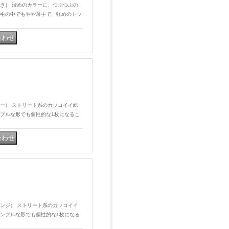
（あずき） 渋めのカラーに、つぶつぶの
毛の中でもやや薄手で、軽めのトッ
（ブルー） ストリート系のカッコイイ総
プルな形でも個性的な1枚になるこ
）
（オレンジ） ストリート系のカッコイイ
ンプルな形でも個性的な1枚になる