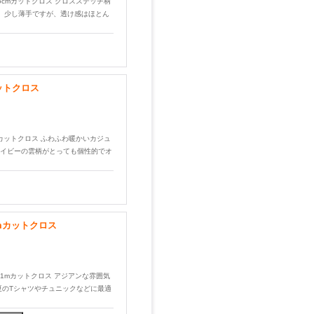
 55cmカットクロス クロスステッチ柄
。 少し薄手ですが、透け感はほとん
ットクロス
0cmカットクロス ふわふわ暖かいカジュ
イビーの雲柄がとっても個性的でオ
mカットクロス
ー）1mカットクロス アジアンな雰囲気
夏のTシャツやチュニックなどに最適