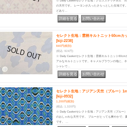
☆ Daily Casketセレクト生地：クロスステッチ天竺
の天竺です。 レーヨンが入ったさらっとした生地です
どあり…
｜
セレクト生地：雲柄キルトニット60cmカ
[kiji-2238]
840円
(税別)
(税込
:
924円)
☆ Daily Casketセレクト生地：雲柄キルトニット6
アルなキルトニットです。キャメルブラウンの地に、ネ
シャレで…
｜
セレクト生地：アジアン天竺（ブルー）1
[kiji-0932]
1,200円
(税別)
(税込
:
1,320円)
☆ Daily Casketセレクト生地：アジアン天竺（ブル
のおしゃれな天竺です。 ブルーがとっても爽やかで、
です。 …