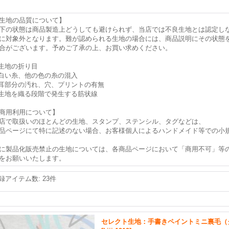
生地の品質について】
下の状態は商品製造上どうしても避けられず、当店では不良生地とは認定し
に対象外となります。難が認められる生地の場合には、商品説明にその状態
合がございます。予めご了承の上、お買い求めください。
.生地の折り目
.白い糸、他の色の糸の混入
.耳部分の汚れ、穴、プリントの有無
.生地を織る段階で発生する筋状線
商用利用について】
店で取扱いのほとんどの生地、スタンプ、ステンシル、タグなどは、
品ページにて特に記述のない場合、お客様個人によるハンドメイド等での小
に製品化販売禁止の生地については、各商品ページにおいて「商用不可」等
をお願いいたします。
録アイテム数
:
23件
セレクト生地：手書きペイントミニ裏毛（グ