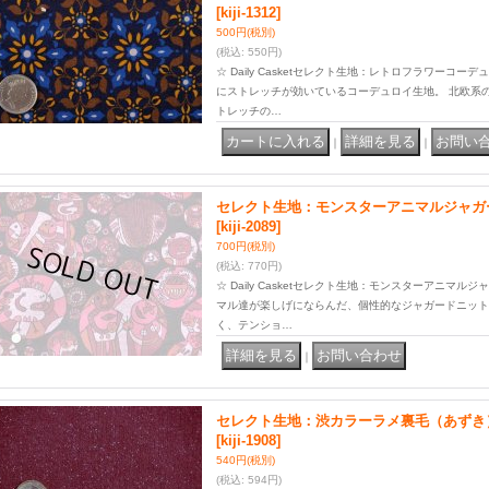
[kiji-1312]
500円
(税別)
(税込
:
550円)
☆ Daily Casketセレクト生地：レトロフラワーコ
にストレッチが効いているコーデュロイ生地。 北欧系
トレッチの…
｜
｜
セレクト生地：モンスターアニマルジャガ
[kiji-2089]
700円
(税別)
(税込
:
770円)
☆ Daily Casketセレクト生地：モンスターアニマ
マル達が楽しげにならんだ、個性的なジャガードニット
く、テンショ…
｜
セレクト生地：渋カラーラメ裏毛（あずき
[kiji-1908]
540円
(税別)
(税込
:
594円)