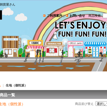
雑貨屋さん
ご利用案内
｜
お問い合せ
商品検索
:
ム
｜
生地（個性派）
商品一覧
生地（個性派）
商品並び替え
: