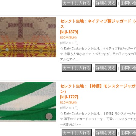
｜
｜
セレクト生地：ネイティブ柄ジャガード（ベ
ス
[kiji-1879]
800円
(税別)
(税込
:
880円)
☆ Daily Casketセレクト生地：ネイティブ柄ジャガ
☆ 今季も人気なネイティブ柄ですが、男の子にも女の
アルなアイ…
｜
｜
セレクト生地：【特価】モンスタージャガ
ン）
[kiji-1727]
810円
(税別)
(税込
:
891円)
☆ Daily Casketセレクト生地：【特価】モンスタ
☆ 薄手のジャガードニットです。可愛いモンスターた
ーの部分がレー…
｜
｜