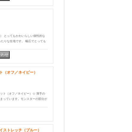
リーン） とってもかわいらしい個性的な
ったりな生地です。 幅広でとっても
ト（オフ／ネイビー）
ードニット（オフ／ネイビー）☆ 薄手の
まっています。モンスターの部分が
イストレッチ（ブルー）