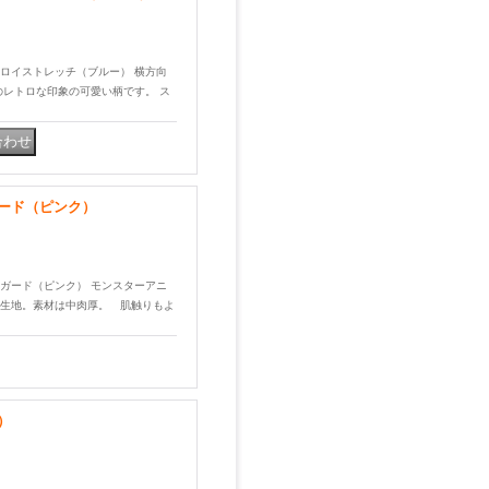
ーデュロイストレッチ（ブルー） 横方向
のレトロな印象の可愛い柄です。 ス
ード（ピンク）
ルジャガード（ピンク） モンスターアニ
生地。素材は中肉厚。 肌触りもよ
）