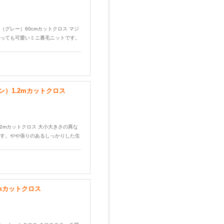
裏毛（グレー）60cmカットクロス マジ
っても可愛いミニ裏毛ニットです。
）1.2mカットクロス
）1.2mカットクロス 大小大きさの異な
す。やや張りのあるしっかりした生
mカットクロス