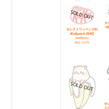
セ
U
セレクトワッペン☆Ki
tKat
[patch-0048]
230円
(税別)
(税込
:
253円)
セ
カ