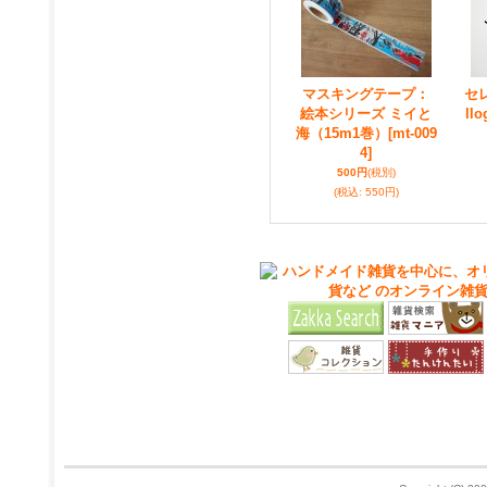
マスキングテープ：
セ
絵本シリーズ ミイと
llo
海（15m1巻）
[mt-009
4]
500円
(税別)
(税込
:
550円)