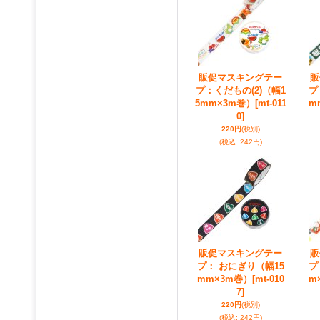
販促マスキングテー
販
プ：くだもの(2)（幅1
プ
5mm×3m巻）
[mt-011
m
0]
220円
(税別)
(税込
:
242円)
販促マスキングテー
販
プ： おにぎり（幅15
プ
mm×3m巻）
[mt-010
m
7]
220円
(税別)
(税込
:
242円)