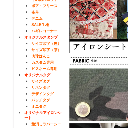
ボア・フリース
布帛
デニム
SALE生地
ハギレコーナー
オリジナルスタンプ
サイズ印字（黒）
サイズ印字（茶）
肉球はんこ
カスタム専用
ピスネーム専用
オリジナルタグ
サイズタグ
リネンタグ
デザインタグ
パッチタグ
ミニタグ
オリジナルアイロンシ
ート
艶消しラバーシー