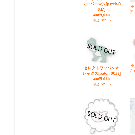
スーパーマン
[patch-0
セ
037]
ア
480円
(税別)
(税込
:
528円)
セ
セレクトワッペン☆
チ
レックス
[patch-0033]
480円
(税別)
(税込
:
528円)