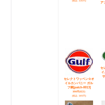
(税込
:
330円)
ア
セ
イ
セレクトワッペン☆オ
イルカンパニー ガル
フ柄
[patch-0013]
350円
(税別)
(税込
:
385円)