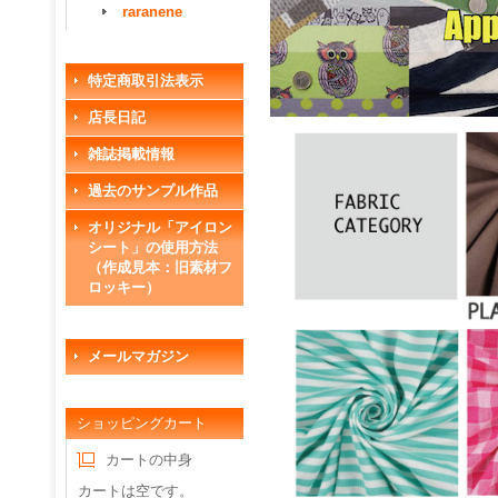
raranene
特定商取引法表示
店長日記
雑誌掲載情報
過去のサンプル作品
オリジナル「アイロン
シート」の使用方法
（作成見本：旧素材フ
ロッキー）
メールマガジン
ショッピングカート
カートの中身
カートは空です。