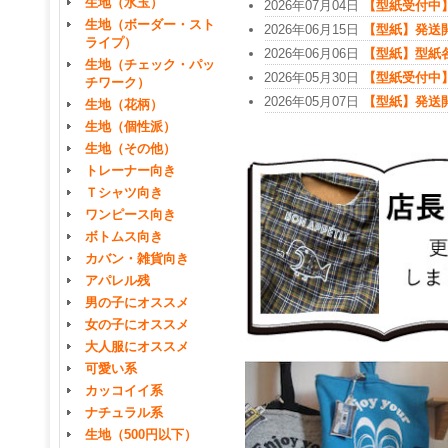
生地（水玉）
2026年07月04日
【型紙受付中
生地（ボーダー・スト
2026年06月15日
【型紙】発送
ライプ）
2026年06月06日
【型紙】型紙
生地（チェック・パッ
2026年05月30日
【型紙受付中
チワーク）
2026年05月07日
【型紙】発送
生地（花柄）
生地（個性派）
生地（その他）
トレーナー向き
Ｔシャツ向き
ワンピース向き
ボトムス向き
カバン・雑貨向き
アパレル残
男の子にオススメ
女の子にオススメ
大人服にオススメ
可愛い系
カッコイイ系
ナチュラル系
生地（500円以下）