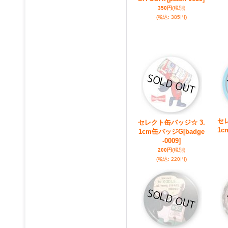
350円
(税別)
(税込
:
385円)
セ
セレクト缶バッジ☆ 3.
1c
1cm缶バッジG
[badge
-0009]
200円
(税別)
(税込
:
220円)