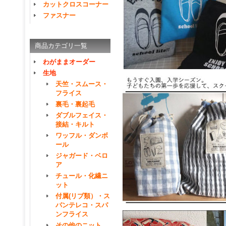
カットクロスコーナー
ファスナー
商品カテゴリ一覧
わがままオーダー
生地
天竺・スムース・
フライス
裏毛・裏起毛
ダブルフェイス・
接結・キルト
ワッフル・ダンボ
ール
ジャガード・ベロ
ア
チュール・化繊ニ
ット
付属(リブ類）・ス
パンテレコ・スパ
ンフライス
その他のニット