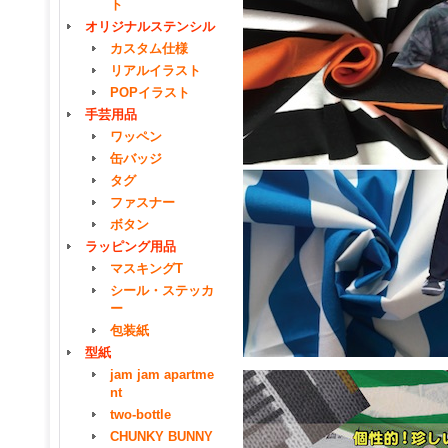
ト
オリジナルステンシル
カスタム仕様
リアルイラスト
POPイラスト
手芸用品
ワッペン
缶バッジ
タグ
ファスナー
ボタン
ラッピング用品
マスキングT
シール・ステッカ
ー
包装紙
型紙
jam jam apartme
nt
two-bottle
CHUNKY BUNNY