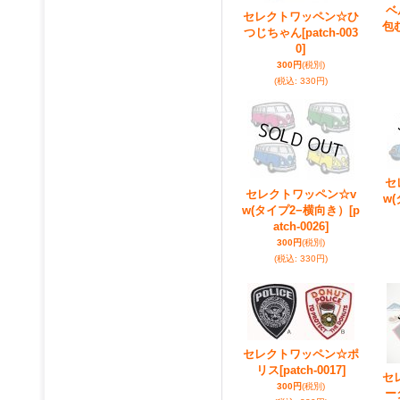
ベ
セレクトワッペン☆ひ
包
つじちゃん
[patch-003
0]
300円
(税別)
(税込
:
330円)
セ
セレクトワッペン☆v
w(
w(タイプ2−横向き）
[p
atch-0026]
300円
(税別)
(税込
:
330円)
セレクトワッペン☆ポ
リス
[patch-0017]
セ
300円
(税別)
ー