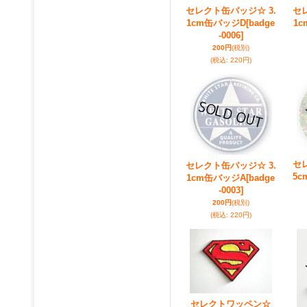
セレクト缶バッジ☆ 3.
セ
1cm缶バッジD
[badge
1
-0006]
200円
(税別)
(税込
:
220円)
セ
セレクト缶バッジ☆ 3.
5
1cm缶バッジA
[badge
-0003]
200円
(税別)
(税込
:
220円)
セレクトワッペン☆