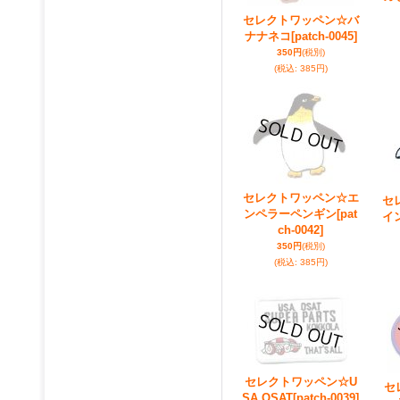
セレクトワッペン☆バ
ナナネコ
[patch-0045]
350円
(税別)
(税込
:
385円)
セレクトワッペン☆エ
セ
ンペラーペンギン
[pat
イ
ch-0042]
350円
(税別)
(税込
:
385円)
セレクトワッペン☆U
セ
SA OSAT
[patch-0039]