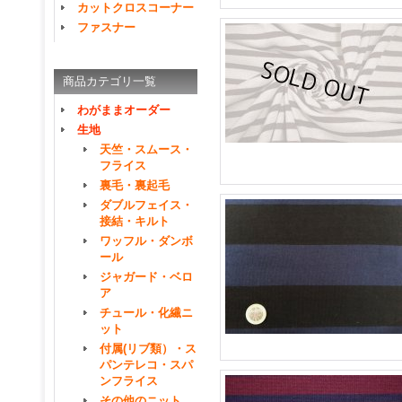
カットクロスコーナー
ファスナー
商品カテゴリ一覧
わがままオーダー
生地
天竺・スムース・
フライス
裏毛・裏起毛
ダブルフェイス・
接結・キルト
ワッフル・ダンボ
ール
ジャガード・ベロ
ア
チュール・化繊ニ
ット
付属(リブ類）・ス
パンテレコ・スパ
ンフライス
その他のニット