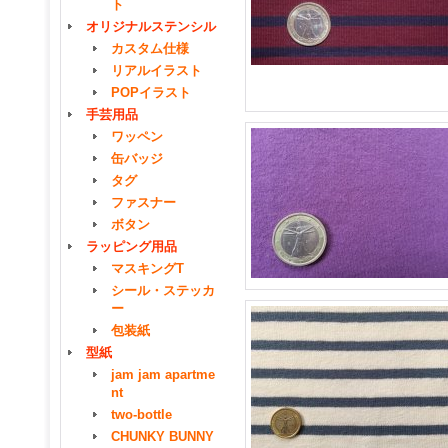
ト
オリジナルステンシル
カスタム仕様
リアルイラスト
POPイラスト
手芸用品
ワッペン
缶バッジ
タグ
ファスナー
ボタン
ラッピング用品
マスキングT
シール・ステッカ
ー
包装紙
型紙
jam jam apartme
nt
two-bottle
CHUNKY BUNNY