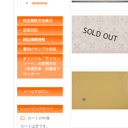
raranene
特定商取引法表示
店長日記
雑誌掲載情報
過去のサンプル作品
オリジナル「アイロン
シート」の使用方法
（作成見本：旧素材フ
ロッキー）
メールマガジン
ショッピングカート
カートの中身
カートは空です。