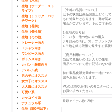
生地（水玉）
生地（ボーダー・スト
【生地の品質について】
ライプ）
以下の状態は商品製造上どうして
生地（チェック・パッ
もに対象外となります。難が認め
チワーク）
場合がございます。予めご了承の
生地（花柄）
生地（個性派）
1.生地の折り目
2.白い糸、他の色の糸の混入
生地（その他）
3.耳部分の汚れ、穴、プリントの
トレーナー向き
4.生地を織る段階で発生する筋状
Ｔシャツ向き
ワンピース向き
【商用利用について】
ボトムス向き
当店で取扱いのほとんどの生地、
商品ページにて特に記述のない場
カバン・雑貨向き
アパレル残
特に製品化販売禁止の生地につい
男の子にオススメ
認をお願いいたします。
女の子にオススメ
PCの環境やお使いのモニターに
大人服にオススメ
お買い求めください。
可愛い系
カッコイイ系
登録アイテム数
:
29件
ナチュラル系
生地（500円以下）