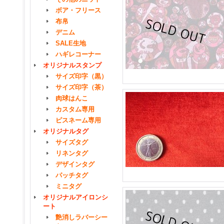
ボア・フリース
布帛
デニム
SALE生地
ハギレコーナー
オリジナルスタンプ
サイズ印字（黒）
サイズ印字（茶）
肉球はんこ
カスタム専用
ピスネーム専用
オリジナルタグ
サイズタグ
リネンタグ
デザインタグ
パッチタグ
ミニタグ
オリジナルアイロンシ
ート
艶消しラバーシー