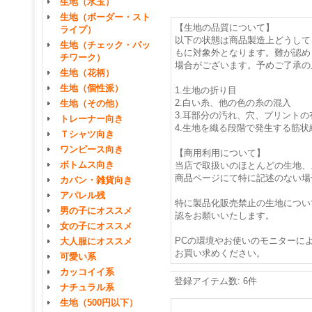
生地（水玉）
生地（ボーダー・スト
【生地の品質について】
ライプ）
以下の状態は商品製造上どうして
生地（チェック・パッ
もに対象外となります。難が認め
チワーク）
場合がございます。予めご了承の
生地（花柄）
生地（個性派）
1.生地の折り目
2.白い糸、他の色の糸の混入
生地（その他）
3.耳部分の汚れ、穴、プリントの
トレーナー向き
4.生地を織る段階で発生する筋状
Ｔシャツ向き
ワンピース向き
【商用利用について】
ボトムス向き
当店で取扱いのほとんどの生地、
商品ページにて特に記述のない場
カバン・雑貨向き
アパレル残
特に製品化販売禁止の生地につい
男の子にオススメ
認をお願いいたします。
女の子にオススメ
PCの環境やお使いのモニターに
大人服にオススメ
お買い求めください。
可愛い系
カッコイイ系
登録アイテム数
:
6件
ナチュラル系
生地（500円以下）