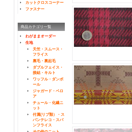
カットクロスコーナー
ファスナー
商品カテゴリ一覧
わがままオーダー
生地
天竺・スムース・
フライス
裏毛・裏起毛
ダブルフェイス・
接結・キルト
ワッフル・ダンボ
ール
ジャガード・ベロ
ア
チュール・化繊ニ
ット
付属(リブ類）・ス
パンテレコ・スパ
ンフライス
その他のニット