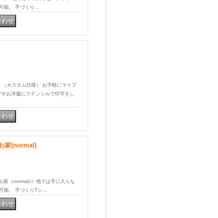
可能。 手づくり…
NY☆ （カスタム仕様） お手軽にマイブ
グやお洋服にステンシルで印字をし
normal)
お家（normal)☆ 他では手に入らな
可能。 手づくりTシ…