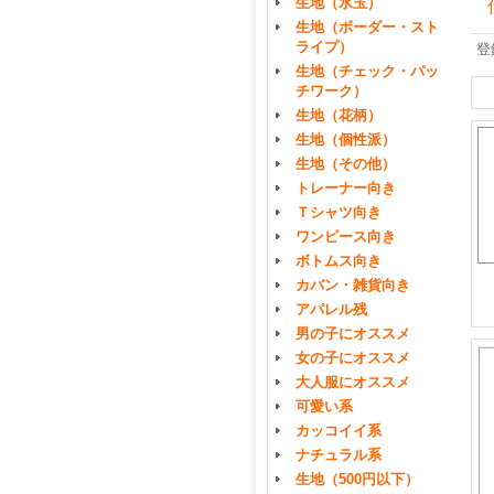
生地（水玉）
生地（ボーダー・スト
ライプ）
登
生地（チェック・パッ
チワーク）
生地（花柄）
生地（個性派）
生地（その他）
トレーナー向き
Ｔシャツ向き
ワンピース向き
ボトムス向き
カバン・雑貨向き
アパレル残
男の子にオススメ
女の子にオススメ
大人服にオススメ
可愛い系
カッコイイ系
ナチュラル系
生地（500円以下）