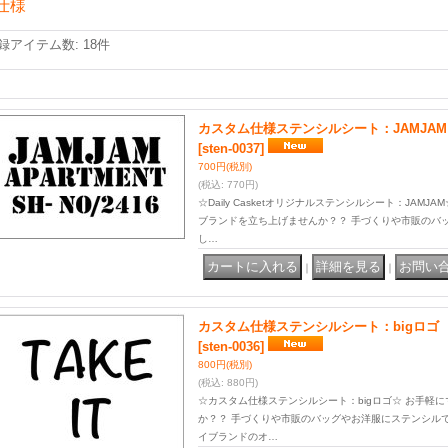
仕様
録アイテム数
:
18件
カスタム仕様ステンシルシート：JAMJAM
[sten-0037]
700円
(税別)
(税込
:
770円)
☆Daily Casketオリジナルステンシルシート：JAMJ
ブランドを立ち上げませんか？？ 手づくりや市販のバ
し…
｜
｜
カスタム仕様ステンシルシート：bigロゴ
[sten-0036]
800円
(税別)
(税込
:
880円)
☆カスタム仕様ステンシルシート：bigロゴ☆ お手軽
か？？ 手づくりや市販のバッグやお洋服にステンシル
イブランドのオ…