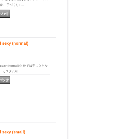
能。 手づくりT…
xy (normal)
sexy (normal)☆ 他では手に入らな
ん、カスタム可…
xy (small)