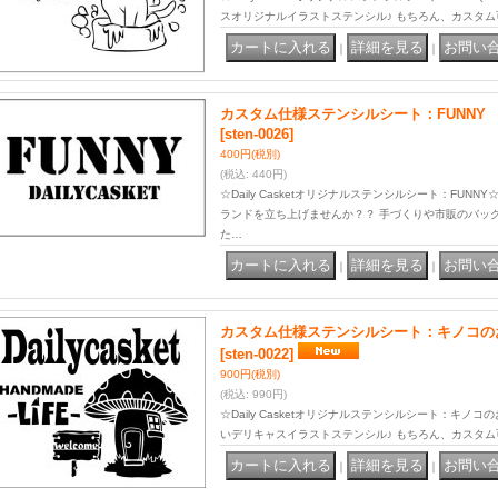
スオリジナルイラストステンシル♪ もちろん、カスタム
｜
｜
カスタム仕様ステンシルシート：FUNNY
[sten-0026]
400円
(税別)
(税込
:
440円)
☆Daily Casketオリジナルステンシルシート：FUN
ランドを立ち上げませんか？？ 手づくりや市販のバッ
た…
｜
｜
カスタム仕様ステンシルシート：キノコのお家(
[sten-0022]
900円
(税別)
(税込
:
990円)
☆Daily Casketオリジナルステンシルシート：キノコの
いデリキャスイラストステンシル♪ もちろん、カスタム
｜
｜