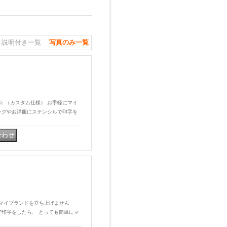
説明付き一覧
写真のみ一覧
AM☆ （カスタム仕様） お手軽にマイ
ッグやお洋服にステンシルで印字を
にマイブランドを立ち上げません
で印字をしたら、 とっても簡単にマ