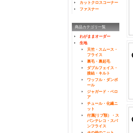
カットクロスコーナー
ファスナー
商品カテゴリ一覧
わがままオーダー
生地
天竺・スムース・
フライス
裏毛・裏起毛
ダブルフェイス・
接結・キルト
ワッフル・ダンボ
ール
ジャガード・ベロ
ア
チュール・化繊ニ
ット
付属(リブ類）・ス
パンテレコ・スパ
ンフライス
その他のニット