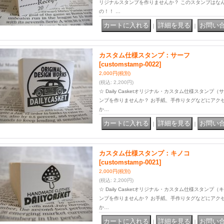
リジナルスタンプを作りませんか？ このスタンプはな
の！！ …
｜
｜
カスタム仕様スタンプ：サーフ
[customstamp-0022]
2,000円
(税別)
(税込
:
2,200円)
☆ Daily Casketオリジナル・カスタム仕様スタン
ンプを作りませんか？ お手紙、手作りタグなどにアク
か…
｜
｜
カスタム仕様スタンプ：キノコ
[customstamp-0021]
2,000円
(税別)
(税込
:
2,200円)
☆ Daily Casketオリジナル・カスタム仕様スタン
ンプを作りませんか？ お手紙、手作りタグなどにアク
か…
｜
｜