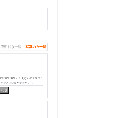
説明付き一覧
写真のみ一覧
UN!FUN!FUN!）☆ あなたのオリジナ
タグなどにいかがですか？ …