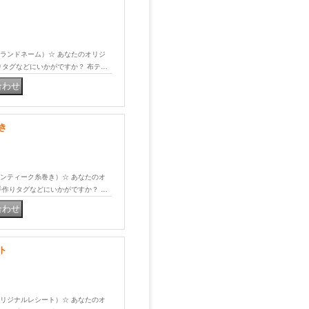
プ（ブランドネーム）☆ あなたのオリジ
りタグなどにいかがですか？ 布テ…
き
プ（アンティーク糸巻き）☆ あなたのオ
手作りタグなどにいかがですか？ …
ト
プ（オリジナルレシート）☆ あなたのオ