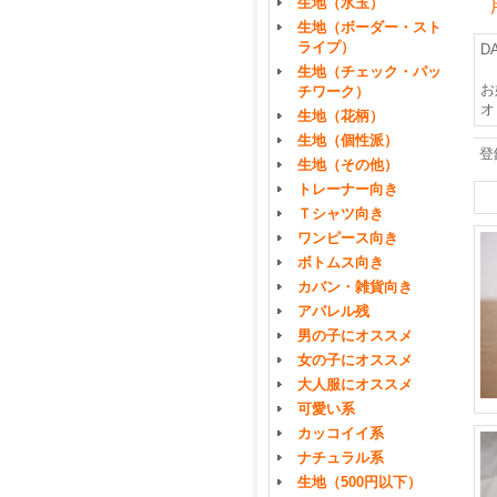
生地（水玉）
生地（ボーダー・スト
ライプ）
D
生地（チェック・パッ
お
チワーク）
オ
生地（花柄）
生地（個性派）
登
生地（その他）
トレーナー向き
Ｔシャツ向き
ワンピース向き
ボトムス向き
カバン・雑貨向き
アパレル残
男の子にオススメ
女の子にオススメ
大人服にオススメ
可愛い系
カッコイイ系
ナチュラル系
生地（500円以下）