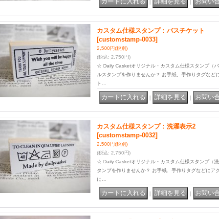
｜
｜
カスタム仕様スタンプ：バスチケット
[customstamp-0033]
2,500円
(税別)
(税込
:
2,750円)
☆ Daily Casketオリジナル・カスタム仕様スタン
ルスタンプを作りませんか？ お手紙、手作りタグなど
ト…
｜
｜
カスタム仕様スタンプ：洗濯表示2
[customstamp-0032]
2,500円
(税別)
(税込
:
2,750円)
☆ Daily Casketオリジナル・カスタム仕様スタン
タンプを作りませんか？ お手紙、手作りタグなどにア
に…
｜
｜