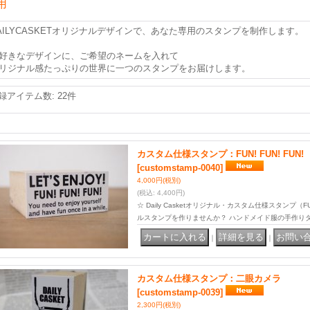
用
AILYCASKETオリジナルデザインで、あなた専用のスタンプを制作します。
好きなデザインに、ご希望のネームを入れて
リジナル感たっぷりの世界に一つのスタンプをお届けします。
録アイテム数
:
22件
カスタム仕様スタンプ：FUN! FUN! FUN!
[customstamp-0040]
4,000円
(税別)
(税込
:
4,400円)
☆ Daily Casketオリジナル・カスタム仕様スタンプ（F
ルスタンプを作りませんか？ ハンドメイド服の手作り
｜
｜
カスタム仕様スタンプ：二眼カメラ
[customstamp-0039]
2,300円
(税別)