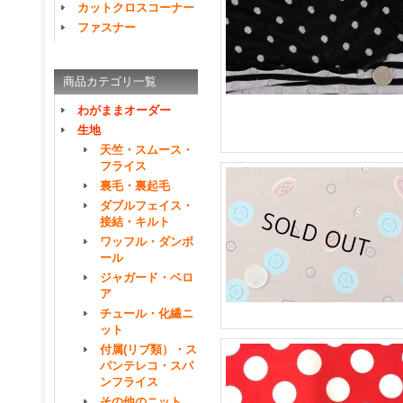
カットクロスコーナー
ファスナー
商品カテゴリ一覧
わがままオーダー
生地
天竺・スムース・
フライス
裏毛・裏起毛
ダブルフェイス・
接結・キルト
ワッフル・ダンボ
ール
ジャガード・ベロ
ア
チュール・化繊ニ
ット
付属(リブ類）・ス
パンテレコ・スパ
ンフライス
その他のニット