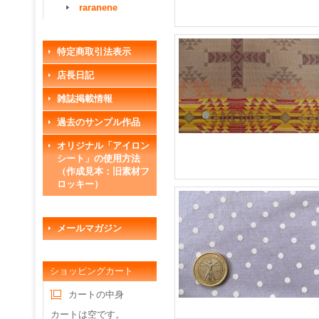
raranene
特定商取引法表示
店長日記
雑誌掲載情報
過去のサンプル作品
オリジナル「アイロン
シート」の使用方法
（作成見本：旧素材フ
ロッキー）
メールマガジン
ショッピングカート
カートの中身
カートは空です。