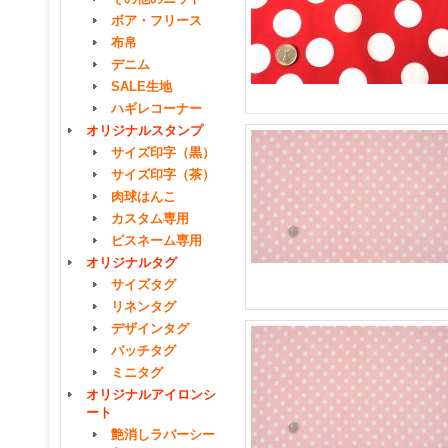
ボア・フリース
布帛
デニム
SALE生地
ハギレコーナー
オリジナルスタンプ
サイズ印字（黒）
サイズ印字（茶）
肉球はんこ
カスタム専用
ピスネーム専用
オリジナルタグ
サイズタグ
リネンタグ
デザインタグ
パッチタグ
ミニタグ
オリジナルアイロンシ
ート
艶消しラバーシー