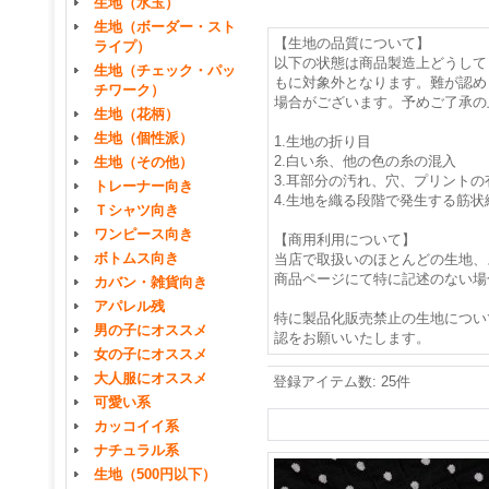
生地（水玉）
生地（ボーダー・スト
【生地の品質について】
ライプ）
以下の状態は商品製造上どうして
生地（チェック・パッ
もに対象外となります。難が認め
チワーク）
場合がございます。予めご了承の
生地（花柄）
生地（個性派）
1.生地の折り目
2.白い糸、他の色の糸の混入
生地（その他）
3.耳部分の汚れ、穴、プリントの
トレーナー向き
4.生地を織る段階で発生する筋状
Ｔシャツ向き
ワンピース向き
【商用利用について】
ボトムス向き
当店で取扱いのほとんどの生地、
商品ページにて特に記述のない場
カバン・雑貨向き
アパレル残
特に製品化販売禁止の生地につい
男の子にオススメ
認をお願いいたします。
女の子にオススメ
大人服にオススメ
登録アイテム数
:
25件
可愛い系
カッコイイ系
ナチュラル系
生地（500円以下）