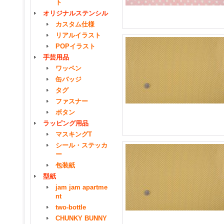
ト
オリジナルステンシル
カスタム仕様
リアルイラスト
POPイラスト
手芸用品
ワッペン
缶バッジ
タグ
ファスナー
ボタン
ラッピング用品
マスキングT
シール・ステッカ
ー
包装紙
型紙
jam jam apartme
nt
two-bottle
CHUNKY BUNNY