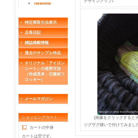
デザインアップ♪
raranene
特定商取引法表示
店長日記
雑誌掲載情報
過去のサンプル作品
オリジナル「アイロン
シート」の使用方法
（作成見本：旧素材フ
ロッキー）
メールマガジン
ショッピングカート
(画像をクリックすると
ジグザグ縫いで付けてみまし
カートの中身
カートは空です。