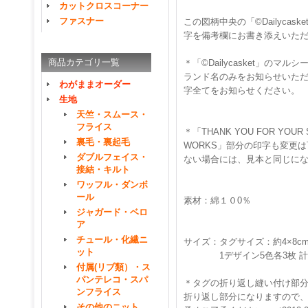
カットクロスコーナー
ファスナー
この図柄中央の「©Dailycas
字を備考欄にお書き添えいた
商品カテゴリ一覧
＊「©Dailycasket」のマ
ランド名のみをお知らせいた
わがままオーダー
字全てをお知らせください。
生地
天竺・スムース・
フライス
＊「THANK YOU FOR YOUR SUP
裏毛・裏起毛
WORKS」部分の印字も変更
ダブルフェイス・
ない場合には、見本と同じに
接結・キルト
ワッフル・ダンボ
ール
素材：綿１０0％
ジャガード・ベロ
ア
チュール・化繊ニ
サイズ：タグサイズ：約4×8
ット
1デザイン5色各3枚 計1
付属(リブ類）・ス
パンテレコ・スパ
＊タグの折り返し縫い付け部
ンフライス
折り返し部分になりますので
その他のニット