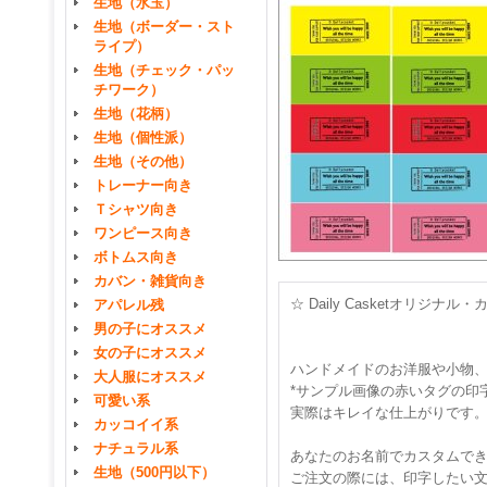
生地（水玉）
生地（ボーダー・スト
ライプ）
生地（チェック・パッ
チワーク）
生地（花柄）
生地（個性派）
生地（その他）
トレーナー向き
Ｔシャツ向き
ワンピース向き
ボトムス向き
カバン・雑貨向き
☆ Daily Casketオリジ
アパレル残
男の子にオススメ
女の子にオススメ
ハンドメイドのお洋服や小物
大人服にオススメ
*サンプル画像の赤いタグの印
可愛い系
実際はキレイな仕上がりです
カッコイイ系
ナチュラル系
あなたのお名前でカスタムで
生地（500円以下）
ご注文の際には、印字したい