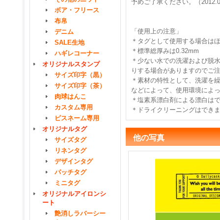
予めご了承ください。（2012.0
ボア・フリース
布帛
「使用上の注意」
デニム
＊タグとして使用する場合は
SALE生地
＊標準総厚みは0.32mm
ハギレコーナー
＊少ない水での洗濯および脱
オリジナルスタンプ
りする場合がありますのでご
サイズ印字（黒）
＊素材の特性として、洗濯を
サイズ印字（茶）
などによって、使用環境によ
肉球はんこ
＊塩素系漂白剤による漂白は
カスタム専用
＊ドライクリーニングはでき
ピスネーム専用
オリジナルタグ
他の写真
サイズタグ
リネンタグ
デザインタグ
パッチタグ
ミニタグ
オリジナルアイロンシ
ート
艶消しラバーシー