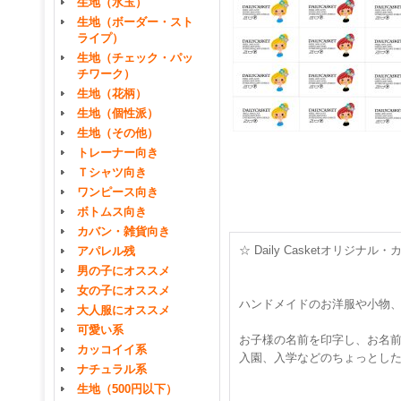
生地（水玉）
生地（ボーダー・スト
ライプ）
生地（チェック・パッ
チワーク）
生地（花柄）
生地（個性派）
生地（その他）
トレーナー向き
Ｔシャツ向き
ワンピース向き
ボトムス向き
カバン・雑貨向き
☆ Daily Casketオリ
アパレル残
男の子にオススメ
女の子にオススメ
ハンドメイドのお洋服や小物
大人服にオススメ
可愛い系
お子様の名前を印字し、お名
カッコイイ系
入園、入学などのちょっとし
ナチュラル系
生地（500円以下）