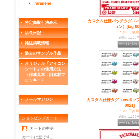
raranene
カスタム仕様パッチタグ（
特定商取引法表示
ョン）
[tag-0
店長日記
1,000円
(税別
(税込
:
1,100円
雑誌掲載情報
過去のサンプル作品
オリジナル「アイロン
シート」の使用方法
（作成見本：旧素材フ
ロッキー）
メールマガジン
カスタム仕様タグ（vwポッ
0021]
1,000円
(税別
(税込
:
1,100円
ショッピングカート
カートの中身
カートは空です。