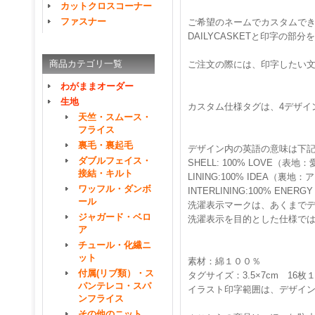
カットクロスコーナー
ファスナー
ご希望のネームでカスタムで
DAILYCASKETと印字の部
商品カテゴリ一覧
ご注文の際には、印字したい
わがままオーダー
生地
カスタム仕様タグは、4デザイ
天竺・スムース・
フライス
裏毛・裏起毛
デザイン内の英語の意味は下
ダブルフェイス・
SHELL: 100% LOVE（表地：
接結・キルト
LINING:100% IDEA（裏地
ワッフル・ダンボ
INTERLINING:100% ENE
ール
洗濯表示マークは、あくまで
ジャガード・ベロ
洗濯表示を目的とした仕様で
ア
チュール・化繊ニ
ット
素材：綿１００％
付属(リブ類）・ス
タグサイズ：3.5×7cm 1
パンテレコ・スパ
イラスト印字範囲は、デザイ
ンフライス
その他のニット