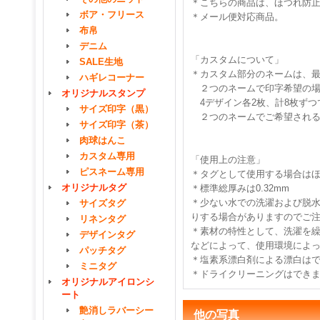
＊こちらの商品は、ほつれ防
ボア・フリース
＊メール便対応商品。
布帛
デニム
「カスタムについて」
SALE生地
＊カスタム部分のネームは、最
ハギレコーナー
２つのネームで印字希望の場
オリジナルスタンプ
4デザイン各2枚、計8枚ずつ
サイズ印字（黒）
２つのネームでご希望される
サイズ印字（茶）
肉球はんこ
カスタム専用
「使用上の注意」
ピスネーム専用
＊タグとして使用する場合は
オリジナルタグ
＊標準総厚みは0.32mm
＊少ない水での洗濯および脱
サイズタグ
りする場合がありますのでご
リネンタグ
＊素材の特性として、洗濯を
デザインタグ
などによって、使用環境によ
パッチタグ
＊塩素系漂白剤による漂白は
ミニタグ
＊ドライクリーニングはでき
オリジナルアイロンシ
ート
艶消しラバーシー
他の写真