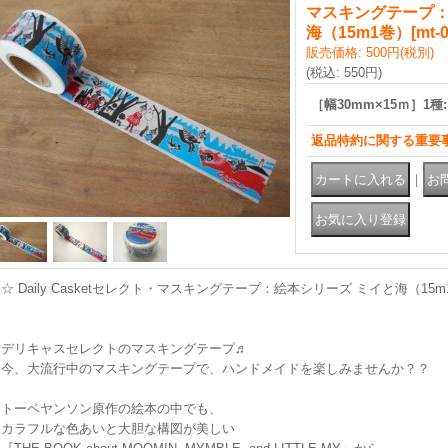
マスキングテープ：
海（15m1巻）
[
mt-
販売価格
:
500円
(税別)
(税込
:
550円
)
［幅30mm×15ｍ］1種
:
返品特約に関する重要
｜
☆ Daily Casketセレクト・マスキングテープ：絵本シリーズ ミイと海（15
デリキャスセレクトのマスキングテープ♬
今、大流行中のマスキングテープで、ハンドメイドを楽しみませんか？？
トーベヤンソン原作の絵本の中でも、
カラフルな色あいと大胆な構図が美しい