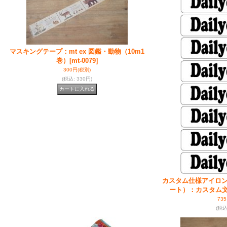
マスキングテープ：mt ex 図鑑・動物（10m1
巻）
[mt-0079]
300円
(税別)
(税込
:
330円)
カスタム仕様アイロ
ート）：カスタム文字
73
(税