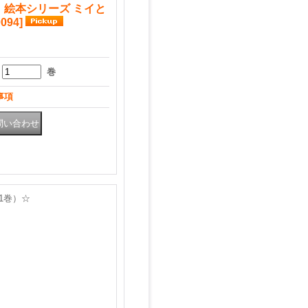
 絵本シリーズ ミイと
0094
]
巻
事項
m1巻）☆