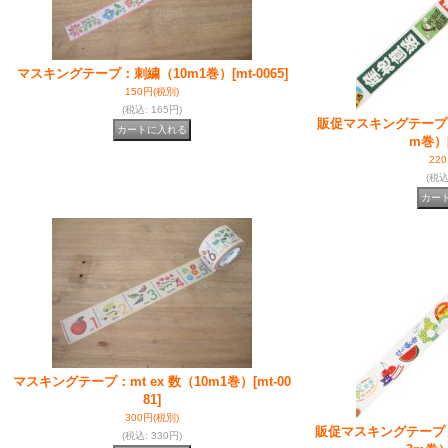
マスキングテープ：刺繍（10m1巻）
[mt-0065]
150円
(税別)
(税込
:
165円)
販促マスキングテープ：
m巻）
22
(税
マスキングテープ：mt ex 数（10m1巻）
[mt-00
81]
300円
(税別)
販促マスキングテープ：
(税込
:
330円)