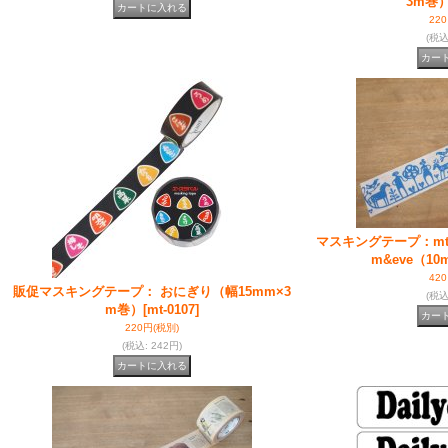
3m巻
22
(税
マスキングテープ：mt ×
m&eve（10
42
販促マスキングテープ： おにぎり（幅15mm×3
(税
m巻）
[mt-0107]
220円
(税別)
(税込
:
242円)