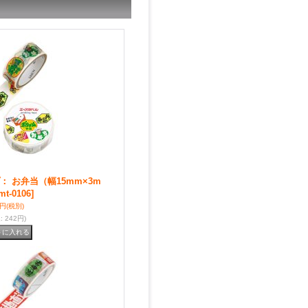
 お弁当（幅15mm×3m
mt-0106]
0円
(税別)
込
:
242円)