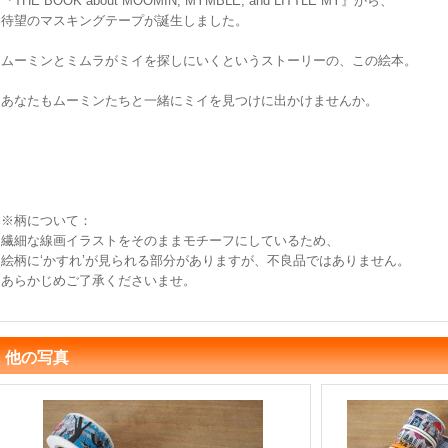
『THE BOOK about MOOMIN, MYMBLE, and LITTLE MY』から、
待望のマスキングテープが誕生しました。
ムーミンとミムラがミイを探しにいくというストーリーの、この絵本。
あなたもムーミンたちと一緒にミイを見つけに出かけませんか。
※柄について：
繊細な線画イラストをそのままモチーフにしているため、
絵柄に‘かすれ’が見られる部分がありますが、不良品ではありません。
あらかじめご了承くださいませ。
他の写真