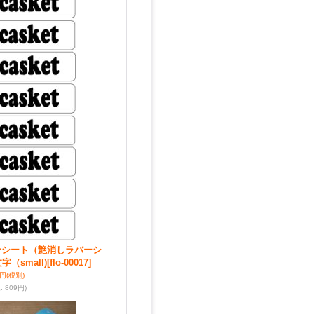
ンシート（艶消しラバーシ
（small)
[flo-00017]
5円
(税別)
込
:
809円)