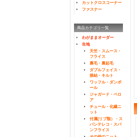
カットクロスコーナー
ファスナー
商品カテゴリ一覧
わがままオーダー
生地
天竺・スムース・
フライス
裏毛・裏起毛
ダブルフェイス・
接結・キルト
ワッフル・ダンボ
ール
ジャガード・ベロ
ア
チュール・化繊ニ
ット
付属(リブ類）・ス
パンテレコ・スパ
ンフライス
その他のニット