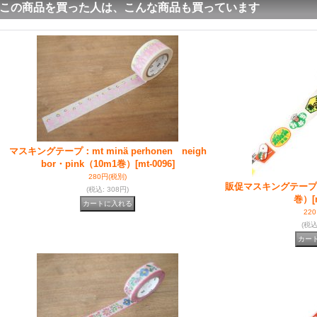
この商品を買った人は、こんな商品も買っています
マスキングテープ：mt minä perhonen neigh
bor・pink（10m1巻）
[mt-0096]
280円
(税別)
販促マスキングテープ：
(税込
:
308円)
巻）
[
22
(税