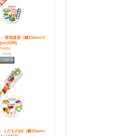
 産地直送（幅15mm×3
[mt-0109]
0円
(税別)
込
:
242円)
くだもの(2)（幅15mm×