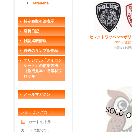
raranene
特定商取引法表示
店長日記
セレクトワッペン☆ポリ
雑誌掲載情報
300円
(税別)
(税込
:
330円)
過去のサンプル作品
オリジナル「アイロン
シート」の使用方法
（作成見本：旧素材フ
ロッキー）
メールマガジン
ショッピングカート
カートの中身
カートは空です。