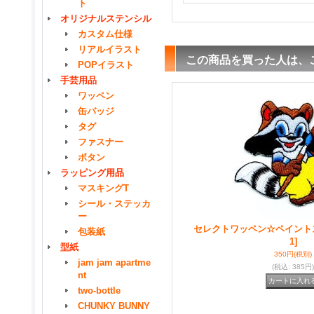
ト
オリジナルステンシル
カスタム仕様
リアルイラスト
この商品を買った人は、
POPイラスト
手芸用品
ワッペン
缶バッジ
タグ
ファスナー
ボタン
ラッピング用品
マスキングT
シール・ステッカ
ー
セレクトワッペン☆ペイント
包装紙
1]
型紙
350円
(税別)
jam jam apartme
(税込
:
385円)
nt
two-bottle
CHUNKY BUNNY