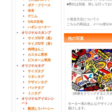
■弊社は別途、卸しも行ってお
ボア・フリース
布帛
デニム
☆発送方法について☆
SALE生地
こちらの商品は、メール便1c
ハギレコーナー
オリジナルスタンプ
サイズ印字（黒）
他の写真
サイズ印字（茶）
肉球はんこ
カスタム専用
ピスネーム専用
オリジナルタグ
サイズタグ
リネンタグ
デザインタグ
パッチタグ
ミニタグ
(画像をクリックすると大
ます)
オリジナルアイロンシ
ート
モーター系の色んなデザイン
届けします。
艶消しラバーシー