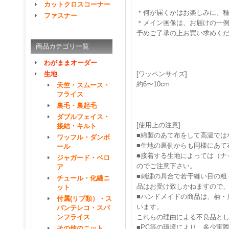
カットクロスコーナー
＊何が届くかはお楽しみに。
ファスナー
＊メイン画像は、お届けの一
予めご了承の上お買い求めく
商品カテゴリ一覧
わがままオーダー
生地
[ワッペンサイズ]
約6〜10cm
天竺・スムース・
フライス
裏毛・裏起毛
ダブルフェイス・
[使用上の注意]
接結・キルト
■綿製のあて布をして高温では
ワッフル・ダンボ
■生地の裏側からも同様にあて
ール
■接着する生地によっては（ナ
ジャガード・ベロ
のでご注意下さい。
ア
■刺繍の具合で若干縫い目の粗
チュール・化繊ニ
品はお受け致しかねますので
ット
■ハンドメイドの商品は、柄・
付属(リブ類）・ス
います。
パンテレコ・スパ
ンフライス
これらの理由による不良品と
■PC等の環境により、多少実
その他のニット