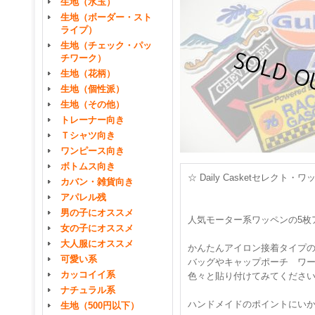
生地（水玉）
生地（ボーダー・スト
ライプ）
生地（チェック・パッ
チワーク）
生地（花柄）
生地（個性派）
生地（その他）
トレーナー向き
Ｔシャツ向き
ワンピース向き
ボトムス向き
☆ Daily Casketセレ
カバン・雑貨向き
アパレル残
男の子にオススメ
人気モーター系ワッペンの5枚
女の子にオススメ
大人服にオススメ
かんたんアイロン接着タイプ
可愛い系
バッグやキャップポーチ ワ
カッコイイ系
色々と貼り付けてみてくださ
ナチュラル系
ハンドメイドのポイントにい
生地（500円以下）