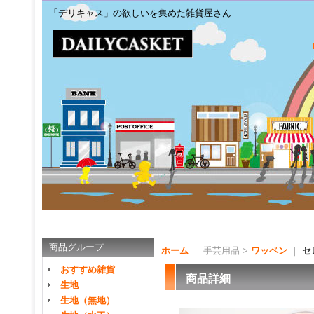
「デリキャス」の欲しいを集めた雑貨屋さん
商品グループ
ホーム
｜ 手芸用品 >
ワッペン
｜
セ
おすすめ雑貨
商品詳細
生地
生地（無地）