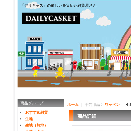
「デリキャス」の欲しいを集めた雑貨屋さん
商品グループ
ホーム
｜ 手芸用品 >
ワッペン
｜
セ
おすすめ雑貨
商品詳細
生地
生地（無地）