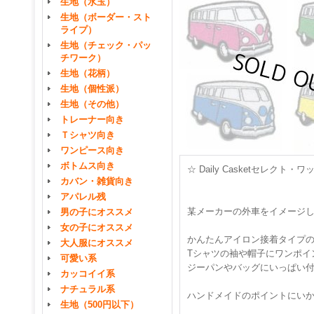
生地（水玉）
生地（ボーダー・スト
ライプ）
生地（チェック・パッ
チワーク）
生地（花柄）
生地（個性派）
生地（その他）
トレーナー向き
Ｔシャツ向き
ワンピース向き
ボトムス向き
☆ Daily Casketセレクト
カバン・雑貨向き
アパレル残
某メーカーの外車をイメージ
男の子にオススメ
女の子にオススメ
かんたんアイロン接着タイプ
大人服にオススメ
Tシャツの袖や帽子にワンポイ
可愛い系
ジーパンやバッグにいっぱい付
カッコイイ系
ナチュラル系
ハンドメイドのポイントにい
生地（500円以下）