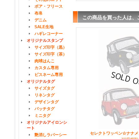
ボア・フリース
布帛
この商品を買った人は、
デニム
SALE生地
ハギレコーナー
オリジナルスタンプ
サイズ印字（黒）
サイズ印字（茶）
肉球はんこ
カスタム専用
ピスネーム専用
オリジナルタグ
サイズタグ
リネンタグ
デザインタグ
パッチタグ
ミニタグ
オリジナルアイロンシ
ート
セレクトワッペン☆ナナメ
艶消しラバーシー
300円
(税別)