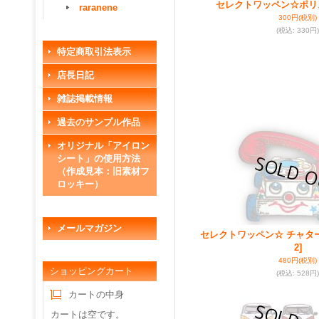
セレクトワッペン☆ポリ
raranene
300円
(税別)
(税込
:
330円)
特定商取引法表示
店長日記
雑誌掲載情報
過去のサンプル作品
オリジナル「アイロン
シート」の使用方法
（作成見本：旧素材フ
ロッキー）
メールマガジン
セレクトワッペン☆ チャタ
2]
480円
(税別)
ショッピングカート
(税込
:
528円)
カートの中身
カートは空です。