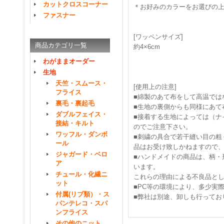
カットクロスコーナー
＊お好みのカラーをお選びの
ファスナー
[ワッペンサイズ]
商品カテゴリ一覧
約4×6cm
わがままオーダー
生地
天竺・スムース・
[使用上の注意]
フライス
■綿製のあて布をして高温では
裏毛・裏起毛
■生地の裏側からも同様にあて
ダブルフェイス・
■接着する生地によっては（ナ
接結・キルト
のでご注意下さい。
ワッフル・ダンボ
■刺繍の具合で若干縫い目の粗
ール
品はお受け致しかねますので
ジャガード・ベロ
■ハンドメイドの商品は、柄・
ア
います。
チュール・化繊ニ
これらの理由による不良品と
ット
■PC等の環境により、多少実
付属(リブ類）・ス
■弊社は別途、卸しも行ってお
パンテレコ・スパ
ンフライス
その他のニット