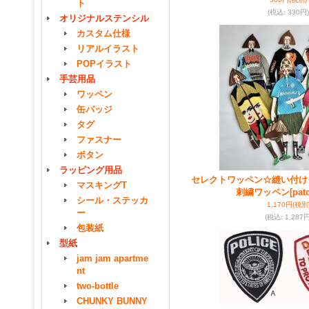
ト
(税込
:
330円)
オリジナルステンシル
カスタム仕様
リアルイラスト
POPイラスト
手芸用品
ワッペン
缶バッジ
タグ
ファスナー
ボタン
ラッピング用品
セレクトワッペン☆縫い付け
マスキングT
刺繍ワッペン
[pat
シール・ステッカ
1,170円
(税別
ー
(税込
:
1,287円
包装紙
型紙
jam jam apartme
nt
two-bottle
CHUNKY BUNNY