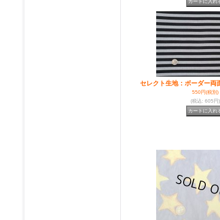
セレクト生地：ボーダー両
550円
(税別)
(税込
:
605円)