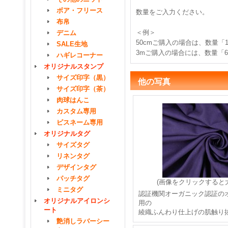
ボア・フリース
数量をご入力ください。
布帛
＜例＞
デニム
50cmご購入の場合は、数量「
SALE生地
3mご購入の場合には、数量「
ハギレコーナー
オリジナルスタンプ
サイズ印字（黒）
他の写真
サイズ印字（茶）
肉球はんこ
カスタム専用
ピスネーム専用
オリジナルタグ
サイズタグ
リネンタグ
デザインタグ
パッチタグ
(画像をクリックすると
ミニタグ
認証機関オーガニック認証の
オリジナルアイロンシ
用の
ート
綾織ふんわり仕上げの肌触り
艶消しラバーシー