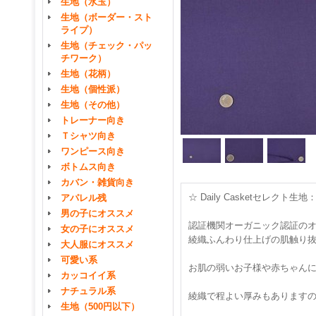
生地（水玉）
生地（ボーダー・スト
ライプ）
生地（チェック・パッ
チワーク）
生地（花柄）
生地（個性派）
生地（その他）
トレーナー向き
Ｔシャツ向き
ワンピース向き
ボトムス向き
カバン・雑貨向き
☆ Daily Casketセレク
アパレル残
男の子にオススメ
認証機関オーガニック認証の
女の子にオススメ
綾織ふんわり仕上げの肌触り
大人服にオススメ
可愛い系
お肌の弱いお子様や赤ちゃん
カッコイイ系
ナチュラル系
綾織で程よい厚みもあります
生地（500円以下）