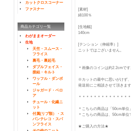
カットクロスコーナー
ファスナー
[素材]
綿100％
商品カテゴリ一覧
[生地幅]
140cm
わがままオーダー
生地
[テンション（伸縮率）]
天竺・スムース・
ニットではございません。
フライス
裏毛・裏起毛
ダブルフェイス・
＊画像のコインは約2.2cmです
接結・キルト
ワッフル・ダンボ
※カットの最中に思いがけず
ール
発送前にご相談させて頂きます
ジャガード・ベロ
ア
＊＊＊＊＊＊＊＊＊＊＊＊＊
チュール・化繊ニ
ット
＊こちらの商品は「50cm単
付属(リブ類）・ス
＊こちらの商品は、50cm単
パンテレコ・スパ
ンフライス
★ご購入の方法★
その他のニット