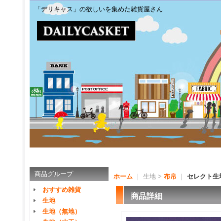
「デリキャス」の欲しいを集めた雑貨屋さん
商品グループ
ホーム
｜ 生地 >
布帛
｜
セレクト生
おすすめ雑貨
商品詳細
生地
生地（無地）