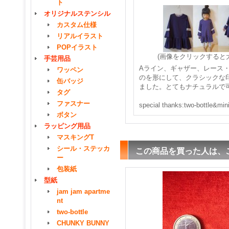
ト
オリジナルステンシル
カスタム仕様
リアルイラスト
POPイラスト
(画像をクリックすると
手芸用品
Aライン、ギャザー、レース
ワッペン
のを形にして、クラシックな
缶バッジ
ました。とてもナチュラルで
タグ
ファスナー
special thanks:two-bottle&mini
ボタン
ラッピング用品
マスキングT
シール・ステッカ
この商品を買った人は、
ー
包装紙
型紙
jam jam apartme
nt
two-bottle
CHUNKY BUNNY