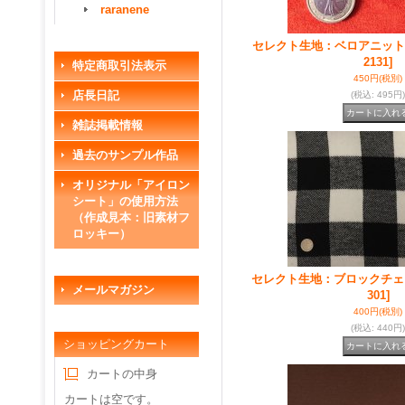
raranene
セレクト生地：ベロアニット
2131]
特定商取引法表示
450円
(税別)
店長日記
(税込
:
495円)
雑誌掲載情報
過去のサンプル作品
オリジナル「アイロン
シート」の使用方法
（作成見本：旧素材フ
ロッキー）
セレクト生地：ブロックチェ
メールマガジン
301]
400円
(税別)
(税込
:
440円)
ショッピングカート
カートの中身
カートは空です。