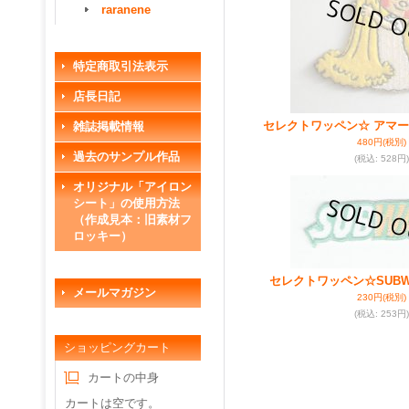
raranene
特定商取引法表示
店長日記
セレクトワッペン☆ アマ
雑誌掲載情報
480円
(税別)
過去のサンプル作品
(税込
:
528円)
オリジナル「アイロン
シート」の使用方法
（作成見本：旧素材フ
ロッキー）
セレクトワッペン☆SUBW
メールマガジン
230円
(税別)
(税込
:
253円)
ショッピングカート
カートの中身
カートは空です。