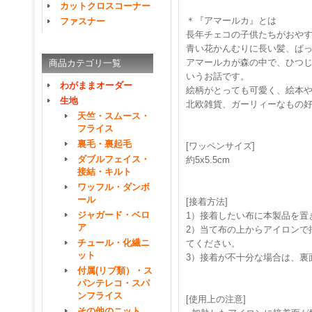
カットクロスコーナー
＊『アマールカ』とは
ファスナー
長年チェコの子供たちがおや
青い花かんむりに長い髪、ぱ
アマールカが森の中で、ひつ
商品カテゴリ一覧
いうお話です。
わがままオーダー
絵柄がとっても可愛く、絵本や
生地
北欧雑貨、ガーリィーなもの
天竺・スムース・
フライス
裏毛・裏起毛
[ワッペンサイズ]
ダブルフェイス・
約5x5.5cm
接結・キルト
ワッフル・ダンボ
ール
[接着方法]
ジャガード・ベロ
1）接着したい布に本製品を置
ア
2）当て布の上からアイロンで押
チュール・化繊ニ
てください。
ット
3）接着が不十分な場合は、裏
付属(リブ類）・ス
パンテレコ・スパ
ンフライス
[使用上の注意]
その他のニット