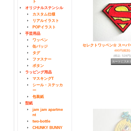
ト
オリジナルステンシル
カスタム仕様
リアルイラスト
POPイラスト
手芸用品
ワッペン
セレクトワッペン☆ スーパ
缶バッジ
480円
(税別)
タグ
(税込
:
528円)
ファスナー
ボタン
ラッピング用品
マスキングT
シール・ステッカ
ー
包装紙
型紙
jam jam apartme
nt
two-bottle
CHUNKY BUNNY