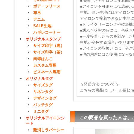
●加熱したアイロンに接着面が
ボア・フリース
●アイロン不可または低温表示
生地、厚い生地にはアイロン
布帛
アイロンで接着できない生地
デニム
●ドライクリーニングや乾燥機
SALE生地
●濡れた状態の時には、色落ち
ハギレコーナー
●一度接着したものを剥がした
オリジナルスタンプ
生地が変色する場合がありま
サイズ印字（黒）
●アイロンの取扱いには十分ご
サイズ印字（茶）
●他の用途にはご使用にならな
肉球はんこ
カスタム専用
ピスネーム専用
オリジナルタグ
☆発送方法について☆
サイズタグ
こちらの商品は、メール便1c
リネンタグ
デザインタグ
パッチタグ
ミニタグ
この商品を買った人は、
オリジナルアイロンシ
ート
艶消しラバーシー