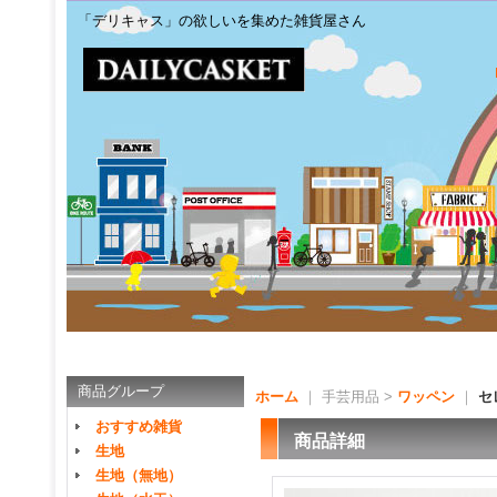
「デリキャス」の欲しいを集めた雑貨屋さん
商品グループ
ホーム
｜ 手芸用品 >
ワッペン
｜
セ
おすすめ雑貨
商品詳細
生地
生地（無地）