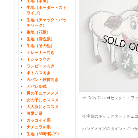
生地（水玉）
生地（ボーダー・スト
ライプ）
生地（チェック・パッ
チワーク）
生地（花柄）
生地（個性派）
生地（その他）
トレーナー向き
Ｔシャツ向き
ワンピース向き
ボトムス向き
カバン・雑貨向き
アパレル残
男の子にオススメ
☆ Daily Casketセレク
女の子にオススメ
大人服にオススメ
可愛い系
今注目のキャラクター：チェ
カッコイイ系
ナチュラル系
ハンドメイドのポイントにい
生地（500円以下）