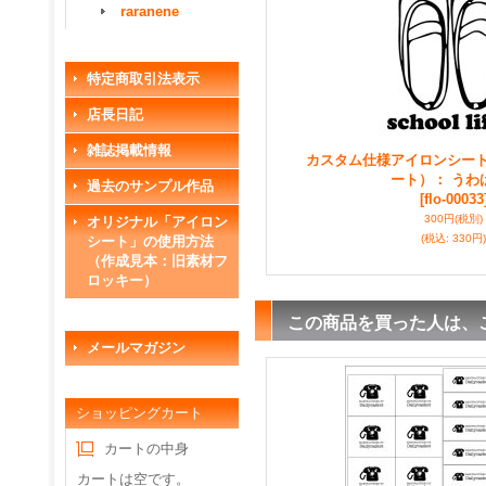
raranene
特定商取引法表示
店長日記
雑誌掲載情報
カスタム仕様アイロンシー
ート）： うわ
過去のサンプル作品
[flo-00033
300円
(税別)
オリジナル「アイロン
(税込
:
330円)
シート」の使用方法
（作成見本：旧素材フ
ロッキー）
この商品を買った人は、
メールマガジン
ショッピングカート
カートの中身
カートは空です。