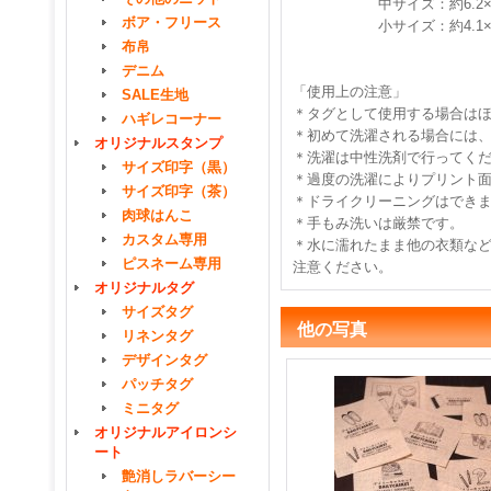
中サイズ：約6.2×6.3
ボア・フリース
小サイズ：約4.1×6.5
布帛
デニム
「使用上の注意」
SALE生地
＊タグとして使用する場合は
ハギレコーナー
＊初めて洗濯される場合には
オリジナルスタンプ
＊洗濯は中性洗剤で行ってく
サイズ印字（黒）
＊過度の洗濯によりプリント
サイズ印字（茶）
＊ドライクリーニングはでき
肉球はんこ
＊手もみ洗いは厳禁です。
カスタム専用
＊水に濡れたまま他の衣類な
ピスネーム専用
注意ください。
オリジナルタグ
サイズタグ
他の写真
リネンタグ
デザインタグ
パッチタグ
ミニタグ
オリジナルアイロンシ
ート
艶消しラバーシー