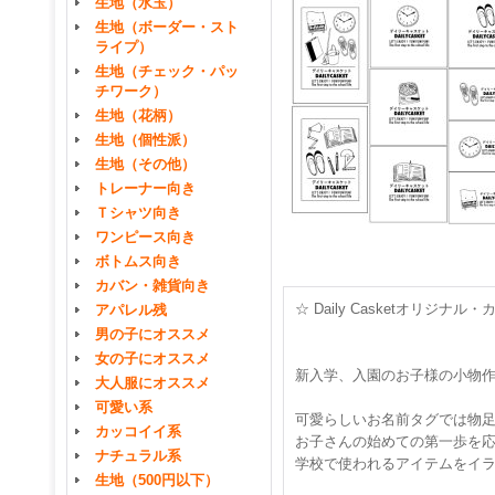
生地（水玉）
生地（ボーダー・スト
ライプ）
生地（チェック・パッ
チワーク）
生地（花柄）
生地（個性派）
生地（その他）
トレーナー向き
Ｔシャツ向き
ワンピース向き
ボトムス向き
カバン・雑貨向き
☆ Daily Casketオリ
アパレル残
男の子にオススメ
女の子にオススメ
新入学、入園のお子様の小物
大人服にオススメ
可愛い系
可愛らしいお名前タグでは物
カッコイイ系
お子さんの始めての第一歩を
ナチュラル系
学校で使われるアイテムをイ
生地（500円以下）