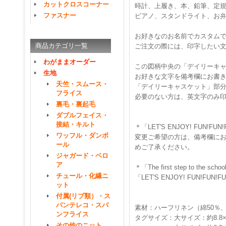
カットクロスコーナー
時計、上履き、本、鉛筆、定
ファスナー
ピアノ、スタンドライト、お
お好きなのお名前でカスタム
商品カテゴリ一覧
ご注文の際には、印字したい
わがままオーダー
この図柄中央の「デイリーキャス
生地
お好きな文字を備考欄にお書
天竺・スムース・
「デイリーキャスケット」部
フライス
必要のない方は、英文字のみ
裏毛・裏起毛
ダブルフェイス・
接結・キルト
＊「LET'S ENJOY! FUN!FUN!
ワッフル・ダンボ
変更ご希望の方は、備考欄に
ール
めご了承ください。
ジャガード・ベロ
ア
＊「The first step to the
チュール・化繊ニ
「LET'S ENJOY! FUN
ット
付属(リブ類）・ス
パンテレコ・スパ
素材：ハーフリネン（綿50％、
ンフライス
タグサイズ：大サイズ：約8.8×
その他のニット