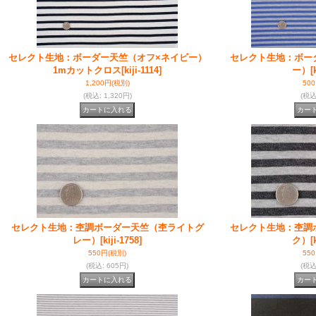
セレクト生地：ボーダー天竺（オフ×ネイビー）
セレクト生地：ボー
1mカットクロス
[kiji-1114]
ー）
[
1,200円
(税別)
50
(税込
:
1,320円)
(税
セレクト生地：杢調ボーダー天竺（杢ライトグ
セレクト生地：杢調
レー）
[kiji-1758]
ク）
[
550円
(税別)
55
(税込
:
605円)
(税