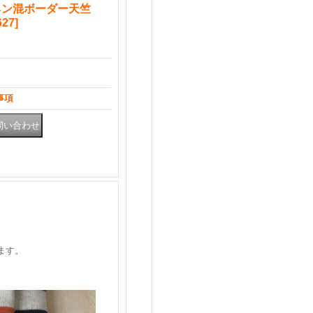
ネン混ボーダー天竺
1627
]
事項
ます。