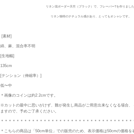
リネン混ボーダー天竺（ブラック）で、フレーバーTを作りまし
リネン独特のナチュラル感があり、とってもオシャレです。
[素材]
綿、麻、混合率不明
[生地幅]
135cm
[テンション（伸縮率）]
低〜中
＊画像のコインは約2.2cmです。
※カットの最中に思いがけず、難が発生し商品がご用意出来なくなる場合、
ますので、予めご了承ください。
＊＊＊＊＊＊＊＊＊＊＊＊＊＊＊＊＊＊＊＊＊＊＊＊＊＊＊＊＊＊＊＊＊＊
＊こちらの商品は「50cm単位」での販売のため、表示価格は50cmの価格を