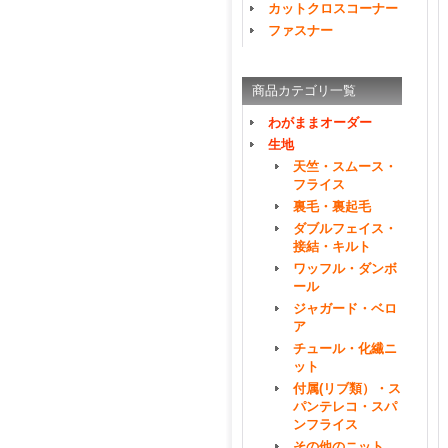
カットクロスコーナー
ファスナー
商品カテゴリ一覧
わがままオーダー
生地
天竺・スムース・
フライス
裏毛・裏起毛
ダブルフェイス・
接結・キルト
ワッフル・ダンボ
ール
ジャガード・ベロ
ア
チュール・化繊ニ
ット
付属(リブ類）・ス
パンテレコ・スパ
ンフライス
その他のニット