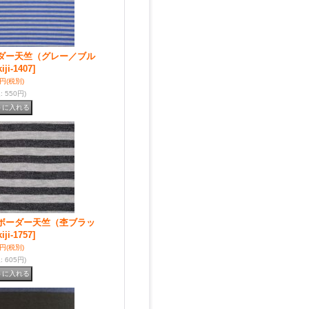
ダー天竺（グレー／ブル
kiji-1407]
0円
(税別)
込
:
550円)
ボーダー天竺（杢ブラッ
kiji-1757]
0円
(税別)
込
:
605円)