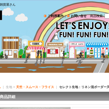
雑貨屋さん
ご利用案内
｜
お問い合せ
商品検索
:
ム
｜ 生地 >
天竺・スムース・フライス
｜
セレクト生地：リネン混ボーダー
商品詳細