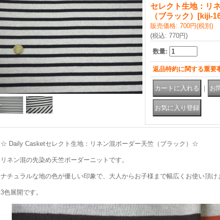
セレクト生地：リ
（ブラック）
[
kiji-
販売価格
:
700円
(税別)
(税込
:
770円
)
数量
:
返品特約に関する重要
｜
☆ Daily Casketセレクト生地：リネン混ボーダー天竺（ブラック）☆
リネン混の先染め天竺ボーダーニットです。
ナチュラルな地の色が優しい印象で、大人からお子様まで幅広くお使い頂け
3色展開です。