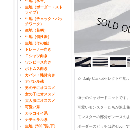
生地（水玉）
生地（ボーダー・スト
ライプ）
生地（チェック・パッ
チワーク）
生地（花柄）
生地（個性派）
生地（その他）
トレーナー向き
Ｔシャツ向き
ワンピース向き
ボトムス向き
カバン・雑貨向き
☆ Daily Casketセレ
アパレル残
男の子にオススメ
女の子にオススメ
薄手のジャガードニットです
大人服にオススメ
可愛い系
可愛いモンスターたちが沢山
カッコイイ系
モンスターの部分がレースの
ナチュラル系
生地（500円以下）
ボーダーのピッチは約4.5cm