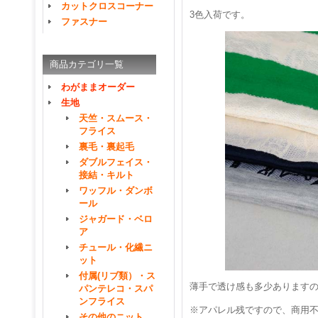
カットクロスコーナー
3色入荷です。
ファスナー
商品カテゴリ一覧
わがままオーダー
生地
天竺・スムース・
フライス
裏毛・裏起毛
ダブルフェイス・
接結・キルト
ワッフル・ダンボ
ール
ジャガード・ベロ
ア
チュール・化繊ニ
ット
付属(リブ類）・ス
薄手で透け感も多少ありますの
パンテレコ・スパ
ンフライス
※アパレル残ですので、商用
その他のニット