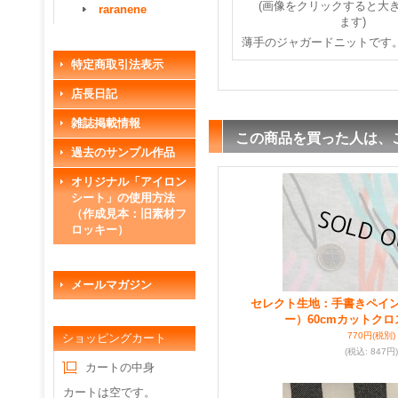
(画像をクリックすると大
raranene
ます)
薄手のジャガードニットです
特定商取引法表示
店長日記
雑誌掲載情報
この商品を買った人は、
過去のサンプル作品
オリジナル「アイロン
シート」の使用方法
（作成見本：旧素材フ
ロッキー）
メールマガジン
セレクト生地：手書きペイ
ー）60cmカットクロ
770円
(税別)
ショッピングカート
(税込
:
847円)
カートの中身
カートは空です。