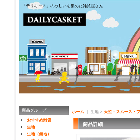
「デリキャス」の欲しいを集めた雑貨屋さん
商品グループ
ホーム
｜ 生地 >
天竺・スムース・
おすすめ雑貨
商品詳細
生地
生地（無地）