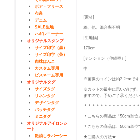
ボア・フリース
布帛
[素材]
デニム
SALE生地
綿、他、混合率不明
ハギレコーナー
[生地幅]
オリジナルスタンプ
サイズ印字（黒）
170cm
サイズ印字（茶）
[テンション（伸縮率）]
肉球はんこ
カスタム専用
中
ピスネーム専用
※画像のコインは約2.2cmです
オリジナルタグ
サイズタグ
※カットの最中に思いがけず、
ますので、予めご了承くださ
リネンタグ
デザインタグ
＊＊＊＊＊＊＊＊＊＊＊＊＊
パッチタグ
＊こちらの商品は「50cm単
ミニタグ
オリジナルアイロンシ
＊こちらの商品は、50cm単
ート
艶消しラバーシー
★ご購入の方法★