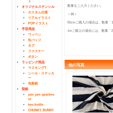
ト
数量をご入力ください。
オリジナルステンシル
カスタム仕様
＜例＞
リアルイラスト
50cmご購入の場合は、数量「
POPイラスト
手芸用品
1mご購入の場合には、数量「
ワッペン
缶バッジ
タグ
ファスナー
ボタン
ラッピング用品
他の写真
マスキングT
シール・ステッカ
ー
包装紙
型紙
jam jam apartme
nt
two-bottle
CHUNKY BUNNY