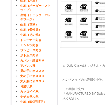
生地（水玉）
生地（ボーダー・スト
ライプ）
生地（チェック・パッ
チワーク）
生地（花柄）
生地（個性派）
生地（その他）
トレーナー向き
Ｔシャツ向き
ワンピース向き
ボトムス向き
カバン・雑貨向き
☆ Daily Casketオリジ
アパレル残
男の子にオススメ
女の子にオススメ
ハンドメイドのお洋服や小物
大人服にオススメ
可愛い系
この図柄中央の
カッコイイ系
「MANUFACTURED BY 
ナチュラル系
入ください。
生地（500円以下）