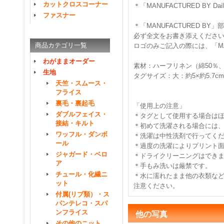
カットクロスコーナー
＊「MANUFACTURED BY
ファスナー
＊「MANUFACTURED 
必ず全文をお書き添えくださ
商品カテゴリ一覧
ロゴのみご記入の際には、「MA
わがままオーダー
素材：ハーフリネン（綿50％、
生地
タグサイズ：大：約5×約5.7c
天竺・スムース・
フライス
裏毛・裏起毛
「使用上の注意」
ダブルフェイス・
＊タグとして使用する場合は
接結・キルト
＊初めて洗濯される場合には
ワッフル・ダンボ
＊洗濯は中性洗剤で行ってく
ール
＊過度の洗濯によりプリント
ジャガード・ベロ
＊ドライクリーニングはでき
ア
＊手もみ洗いは厳禁です。
チュール・化繊ニ
＊水に濡れたまま他の衣類な
ット
注意ください。
付属(リブ類）・ス
パンテレコ・スパ
ンフライス
他の写真
その他のニット