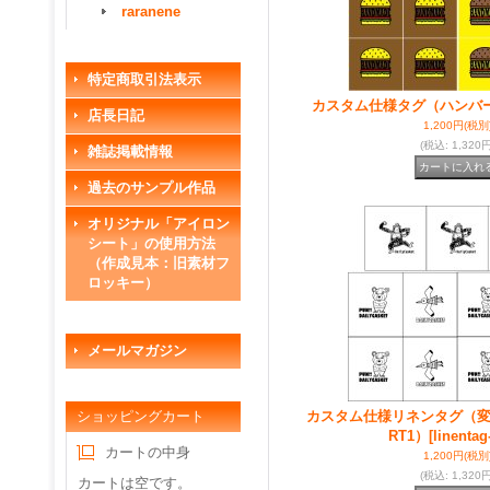
raranene
特定商取引法表示
カスタム仕様タグ（ハンバ
店長日記
1,200円
(税別
(税込
:
1,320円
雑誌掲載情報
過去のサンプル作品
オリジナル「アイロン
シート」の使用方法
（作成見本：旧素材フ
ロッキー）
メールマガジン
ショッピングカート
カスタム仕様リネンタグ（変
RT1）
[linentag
カートの中身
1,200円
(税別
(税込
:
1,320円
カートは空です。