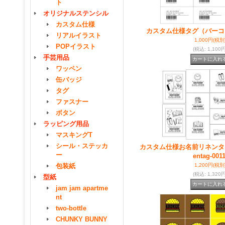
ト
オリジナルステンシル
カスタム仕様
カスタム仕様タグ（バーコ
リアルイラスト
1,000円
(税別
POPイラスト
(税込
:
1,100円
手芸用品
ワッペン
缶バッジ
タグ
ファスナー
ボタン
ラッピング用品
マスキングT
シール・ステッカ
カスタム仕様お名前リネンタ
ー
entag-0011
包装紙
1,200円
(税別
(税込
:
1,320円
型紙
jam jam apartme
nt
two-bottle
CHUNKY BUNNY