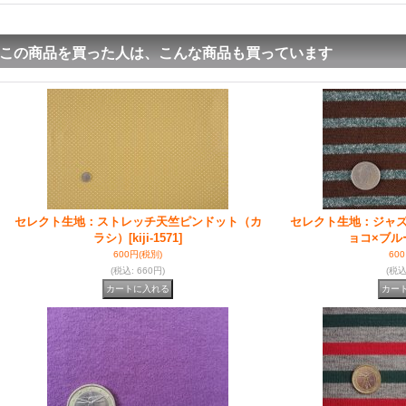
この商品を買った人は、こんな商品も買っています
セレクト生地：ストレッチ天竺ピンドット（カ
セレクト生地：ジャ
ラシ）
[kiji-1571]
ョコ×ブル
600円
(税別)
60
(税込
:
660円)
(税