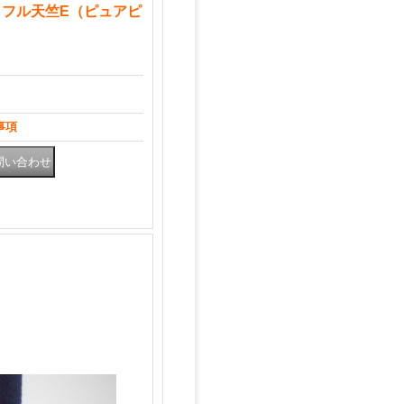
フル天竺E（ピュアピ
事項