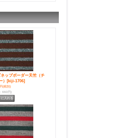
ズネップボーダー天竺（チ
ー）
[kiji-1706]
0円
(税別)
込
:
660円)