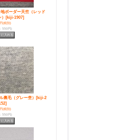
ー地ボーダー天竺（レッド
ン）
[kiji-1907]
0円
(税別)
込
:
550円)
ル裏毛（グレー杢）
[kiji-2
152]
0円
(税別)
込
:
550円)