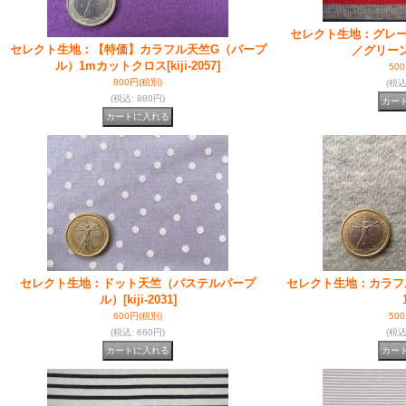
セレクト生地：グレ
セレクト生地：【特価】カラフル天竺G（パープ
／グリー
ル）1mカットクロス
[kiji-2057]
50
800円
(税別)
(税
(税込
:
880円)
セレクト生地：ドット天竺（パステルパープ
セレクト生地：カラフ
ル）
[kiji-2031]
600円
(税別)
50
(税込
:
660円)
(税