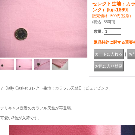
セレクト生地：カラ
ンク）
[
kiji-1869
]
販売価格
:
500円
(税別)
(税込
:
550円
)
数量
:
返品特約に関する重要
｜
☆ Daily Casketセレクト生地：カラフル天竺E（ピュアピンク）
デリキャス定番のカラフル天竺が再登場。
可愛い3色が入荷です。