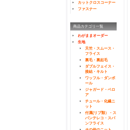
カットクロスコーナー
ファスナー
商品カテゴリ一覧
わがままオーダー
生地
天竺・スムース・
フライス
裏毛・裏起毛
ダブルフェイス・
接結・キルト
ワッフル・ダンボ
ール
ジャガード・ベロ
ア
チュール・化繊ニ
ット
付属(リブ類）・ス
パンテレコ・スパ
ンフライス
その他のニット