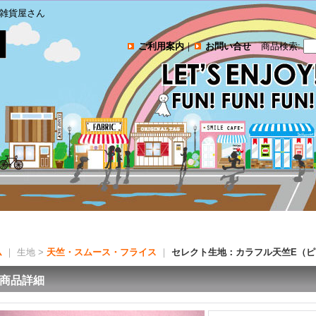
雑貨屋さん
ご利用案内
｜
お問い合せ
商品検索
:
ム
｜ 生地 >
天竺・スムース・フライス
｜
セレクト生地：カラフル天竺E（
商品詳細