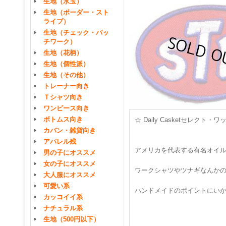
生地（水玉）
生地（ボーダー・スト
ライプ）
生地（チェック・パッ
チワーク）
生地（花柄）
生地（個性派）
生地（その他）
トレーナー向き
Ｔシャツ向き
ワンピース向き
ボトムス向き
☆ Daily Casketセレク
カバン・雑貨向き
アパレル残
アメリカを代表する有名オイ
男の子にオススメ
女の子にオススメ
ワークシャツやツナギなんか
大人服にオススメ
可愛い系
ハンドメイドのポイントにい
カッコイイ系
ナチュラル系
生地（500円以下）