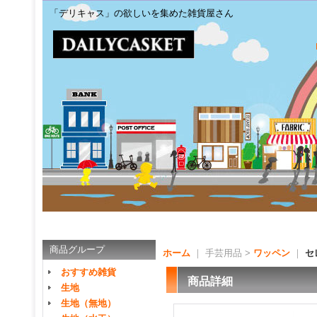
「デリキャス」の欲しいを集めた雑貨屋さん
商品グループ
ホーム
｜ 手芸用品 >
ワッペン
｜
セ
おすすめ雑貨
商品詳細
生地
生地（無地）