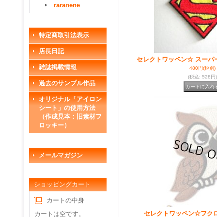
raranene
特定商取引法表示
店長日記
セレクトワッペン☆ スーパ
雑誌掲載情報
480円
(税別)
(税込
:
528円)
過去のサンプル作品
オリジナル「アイロン
シート」の使用方法
（作成見本：旧素材フ
ロッキー）
メールマガジン
ショッピングカート
カートの中身
セレクトワッペン☆フク
カートは空です。