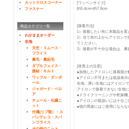
カットクロスコーナー
[ワッペンサイズ]
約5.4cm×約7.8cm
ファスナー
[接着方法]
商品カテゴリ一覧
1）接着したい布に本製品を置
わがままオーダー
2）当て布の上からアイロンで押
生地
てください。
天竺・スムース・
3）接着が不十分な場合は、裏
フライス
裏毛・裏起毛
ダブルフェイス・
[使用上の注意]
接結・キルト
●加熱したアイロンに接着面が
ワッフル・ダンボ
●アイロン不可または低温表示
ール
生地、厚い生地にはアイロン
ジャガード・ベロ
アイロンで接着できない生地
ア
●ドライクリーニングや乾燥機
チュール・化繊ニ
●アイロンの取扱いには十分ご
ット
●他の用途にはご使用にならな
付属(リブ類）・ス
パンテレコ・スパ
ンフライス
その他のニット