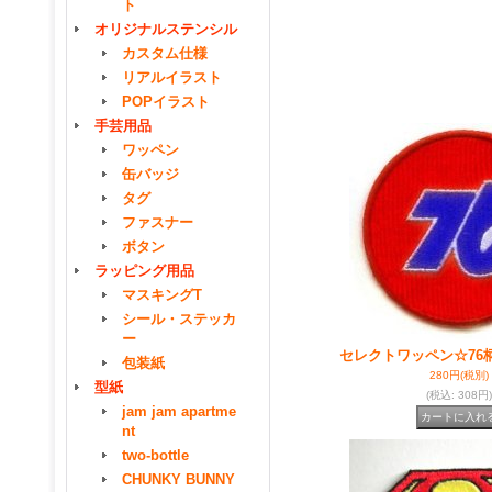
ト
オリジナルステンシル
カスタム仕様
リアルイラスト
POPイラスト
手芸用品
ワッペン
缶バッジ
タグ
ファスナー
ボタン
ラッピング用品
マスキングT
シール・ステッカ
ー
セレクトワッペン☆76
包装紙
280円
(税別)
型紙
(税込
:
308円)
jam jam apartme
nt
two-bottle
CHUNKY BUNNY