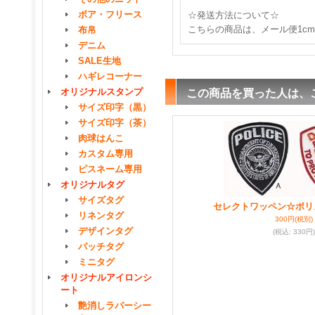
ボア・フリース
☆発送方法について☆
こちらの商品は、メール便1c
布帛
デニム
SALE生地
ハギレコーナー
オリジナルスタンプ
この商品を買った人は、
サイズ印字（黒）
サイズ印字（茶）
肉球はんこ
カスタム専用
ピスネーム専用
オリジナルタグ
サイズタグ
セレクトワッペン☆ポリ
リネンタグ
300円
(税別)
デザインタグ
(税込
:
330円)
パッチタグ
ミニタグ
オリジナルアイロンシ
ート
艶消しラバーシー