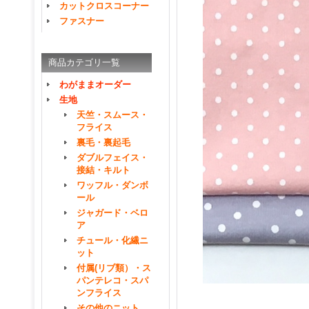
カットクロスコーナー
ファスナー
商品カテゴリ一覧
わがままオーダー
生地
天竺・スムース・
フライス
裏毛・裏起毛
ダブルフェイス・
接結・キルト
ワッフル・ダンボ
ール
ジャガード・ベロ
ア
チュール・化繊ニ
ット
付属(リブ類）・ス
パンテレコ・スパ
ンフライス
その他のニット