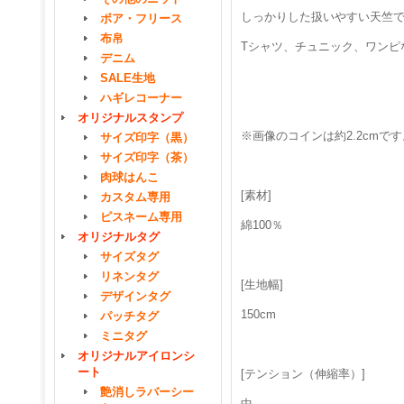
しっかりした扱いやすい天竺
ボア・フリース
布帛
Tシャツ、チュニック、ワンピ
デニム
SALE生地
ハギレコーナー
オリジナルスタンプ
※画像のコインは約2.2cmです
サイズ印字（黒）
サイズ印字（茶）
肉球はんこ
[素材]
カスタム専用
ピスネーム専用
綿100％
オリジナルタグ
サイズタグ
リネンタグ
[生地幅]
デザインタグ
150cm
パッチタグ
ミニタグ
オリジナルアイロンシ
ート
[テンション（伸縮率）]
艶消しラバーシー
中