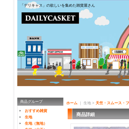
「デリキャス」の欲しいを集めた雑貨屋さん
商品グループ
ホーム
｜ 生地 >
天竺・スムース・
おすすめ雑貨
商品詳細
生地
生地（無地）