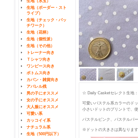
生地（水玉）
生地（ボーダー・スト
ライプ）
生地（チェック・パッ
チワーク）
生地（花柄）
生地（個性派）
生地（その他）
トレーナー向き
Ｔシャツ向き
ワンピース向き
ボトムス向き
カバン・雑貨向き
アパレル残
☆ Daily Casketセレク
男の子にオススメ
女の子にオススメ
可愛いパステル系カラーのド
大人服にオススメ
小さいドットのプリントで、
可愛い系
パステルピンク、パステルパー
カッコイイ系
ナチュラル系
※ドットの大きさは異なりま
生地（500円以下）