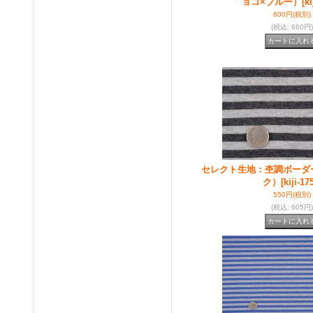
ョコ×ブルー）
[ki
600円
(税別)
(税込
:
660円)
セレクト生地：杢調ボーダ
ク）
[kiji-17
550円
(税別)
(税込
:
605円)