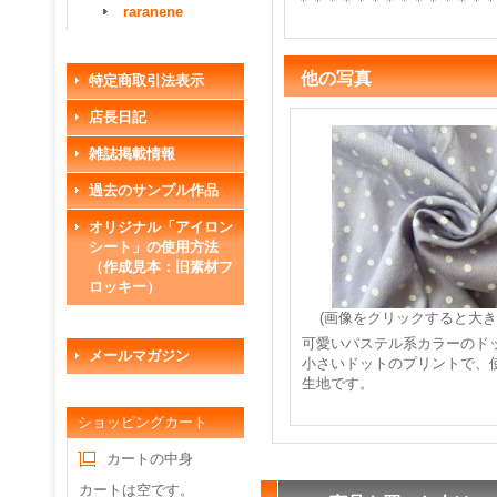
＊＊＊＊＊＊＊＊＊＊＊＊＊
raranene
他の写真
特定商取引法表示
店長日記
雑誌掲載情報
過去のサンプル作品
オリジナル「アイロン
シート」の使用方法
（作成見本：旧素材フ
ロッキー）
(画像をクリックすると大き
可愛いパステル系カラーのド
メールマガジン
小さいドットのプリントで、
生地です。
ショッピングカート
カートの中身
カートは空です。