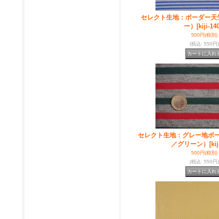
セレクト生地：ボーダー天
ー）
[kiji-14
500円
(税別)
(税込
:
550円)
セレクト生地：グレー地ボ
／グリーン）
[ki
500円
(税別)
(税込
:
550円)