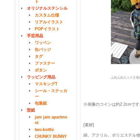
ト
オリジナルステンシル
カスタム仕様
リアルイラスト
POPイラスト
手芸用品
ワッペン
缶バッジ
タグ
ファスナー
ボタン
ラッピング用品
ふわふわニットと合
マスキングT
シール・ステッカ
ー
包装紙
※画像のコインは約2.2cmです
型紙
jam jam apartme
nt
[素材]
two-bottle
綿、アクリル、ポリエステル
CHUNKY BUNNY