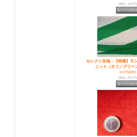
(税込
:
440円)
セレクト生地：【特価】モ
ニット（オフ／グリー
810円
(税別)
(税込
:
891円)