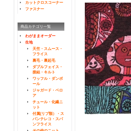
カットクロスコーナー
ファスナー
商品カテゴリ一覧
わがままオーダー
生地
天竺・スムース・
フライス
裏毛・裏起毛
ダブルフェイス・
接結・キルト
ワッフル・ダンボ
ール
ジャガード・ベロ
ア
チュール・化繊ニ
ット
付属(リブ類）・ス
パンテレコ・スパ
ンフライス
その他のニット