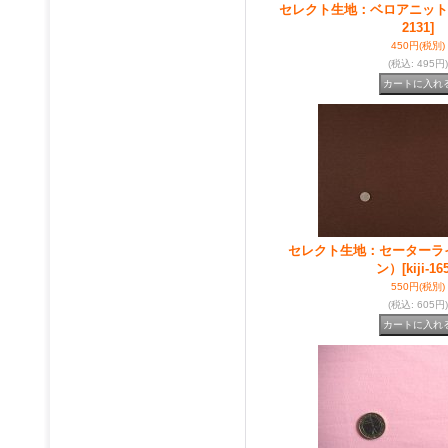
セレクト生地：ベロアニット
2131]
450円
(税別)
(税込
:
495円)
セレクト生地：セーターラ
ン）
[kiji-16
550円
(税別)
(税込
:
605円)