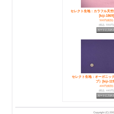
セレクト生地：カラフル天竺
[kiji-1869]
500円
(税別)
(税込
:
550円)
セレクト生地：オーガニッ
プ）
[kiji-11
400円
(税別)
(税込
:
440円)
Copyright (C) 200