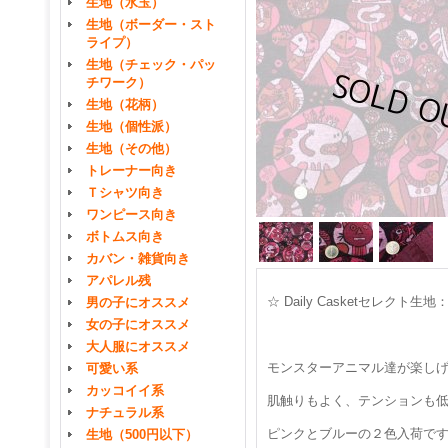
生地（水玉）
生地（ボーダー・スト
ライプ）
生地（チェック・パッ
チワーク）
生地（花柄）
生地（個性派）
生地（その他）
トレーナー向き
Ｔシャツ向き
ワンピース向き
ボトムス向き
カバン・雑貨向き
アパレル残
☆ Daily Casketセレ
男の子にオススメ
女の子にオススメ
大人服にオススメ
モンスターアニマル達が楽し
可愛い系
カッコイイ系
肌触りもよく、テンションも
ナチュラル系
ピンクとブルーの２色入荷で
生地（500円以下）