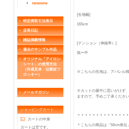
raranene
[生地幅]
特定商取引法表示
165cm
店長日記
雑誌掲載情報
[テンション（伸縮率）]
過去のサンプル作品
低〜中
オリジナル「アイロン
シート」の使用方法
（作成見本：旧素材フ
※こちらの生地は、アパレル
ロッキー）
※カットの最中に思いがけず、
メールマガジン
ますので、予めご了承くださ
ショッピングカート
＊＊＊＊＊＊＊＊＊＊＊＊＊
カートの中身
＊こちらの商品は「50cm単
カートは空です。