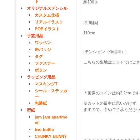
ト
綿100％
オリジナルステンシル
カスタム仕様
リアルイラスト
[生地幅]
POPイラスト
110cm
手芸用品
ワッペン
缶バッジ
[テンション（伸縮率）]
タグ
こちらの生地はニットではご
ファスナー
ボタン
ラッピング用品
マスキングT
シール・ステッカ
＊画像のコインは約2.2cmです
ー
包装紙
※カットの最中に思いがけず、
ますので、予めご了承くださ
型紙
jam jam apartme
nt
two-bottle
CHUNKY BUNNY