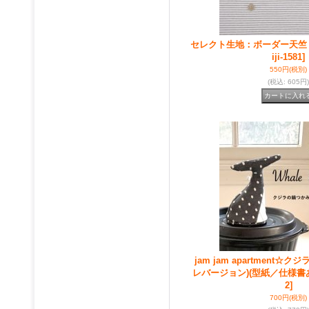
セレクト生地：ボーダー天竺
iji-1581]
550円
(税別)
(税込
:
605円)
jam jam apartment
レバージョン)(型紙／仕様書
2]
700円
(税別)