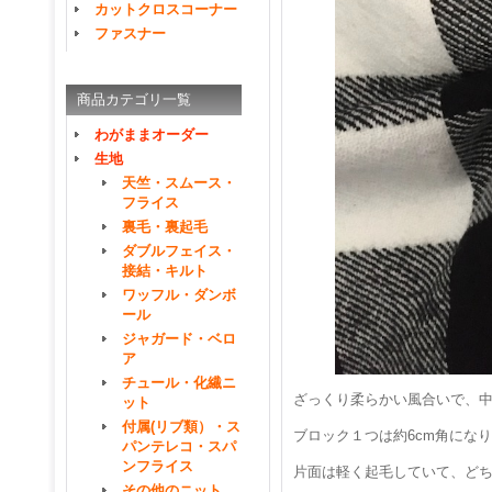
カットクロスコーナー
ファスナー
商品カテゴリ一覧
わがままオーダー
生地
天竺・スムース・
フライス
裏毛・裏起毛
ダブルフェイス・
接結・キルト
ワッフル・ダンボ
ール
ジャガード・ベロ
ア
チュール・化繊ニ
ざっくり柔らかい風合いで、
ット
付属(リブ類）・ス
ブロック１つは約6cm角にな
パンテレコ・スパ
ンフライス
片面は軽く起毛していて、ど
その他のニット