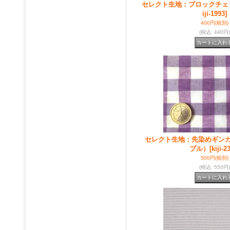
セレクト生地：ブロックチェ
iji-1993]
400円
(税別)
(税込
:
440円)
セレクト生地：先染めギン
プル）
[kiji-2
500円
(税別)
(税込
:
550円)