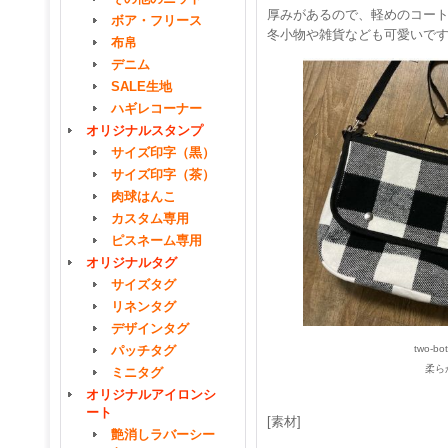
厚みがあるので、軽めのコー
ボア・フリース
冬小物や雑貨なども可愛いで
布帛
デニム
SALE生地
ハギレコーナー
オリジナルスタンプ
サイズ印字（黒）
サイズ印字（茶）
肉球はんこ
カスタム専用
ピスネーム専用
オリジナルタグ
サイズタグ
リネンタグ
デザインタグ
パッチタグ
two-
柔ら
ミニタグ
オリジナルアイロンシ
ート
[素材]
艶消しラバーシー