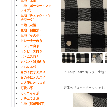
生地（水玉）
生地（ボーダー・スト
ライプ）
生地（チェック・パッ
チワーク）
生地（花柄）
生地（個性派）
生地（その他）
トレーナー向き
Ｔシャツ向き
ワンピース向き
ボトムス向き
カバン・雑貨向き
アパレル残
☆ Daily Casketセレク
男の子にオススメ
女の子にオススメ
大人服にオススメ
定番のブロックチェックです
可愛い系
カッコイイ系
ナチュラル系
生地（500円以下）