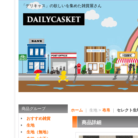
「デリキャス」の欲しいを集めた雑貨屋さん
商品グループ
ホーム
｜ 生地 >
布帛
｜
セレクト生
おすすめ雑貨
商品詳細
生地
生地（無地）