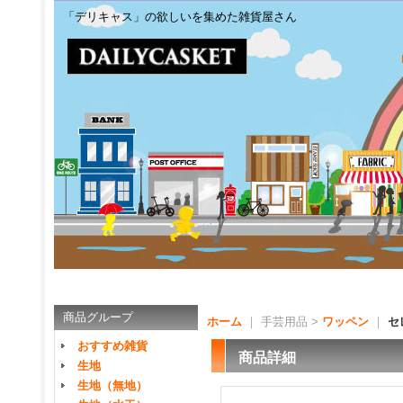
「デリキャス」の欲しいを集めた雑貨屋さん
商品グループ
ホーム
｜ 手芸用品 >
ワッペン
｜
セ
おすすめ雑貨
商品詳細
生地
生地（無地）