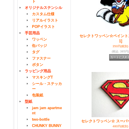
ト
オリジナルステンシル
カスタム仕様
リアルイラスト
POPイラスト
手芸用品
セレクトワッペン☆ペイント
ワッペン
1]
缶バッジ
350円
(税別)
タグ
(税込
:
385円)
ファスナー
ボタン
ラッピング用品
マスキングT
シール・ステッカ
ー
包装紙
型紙
jam jam apartme
nt
two-bottle
セレクトワッペン☆ スーパ
CHUNKY BUNNY
480円
(税別)