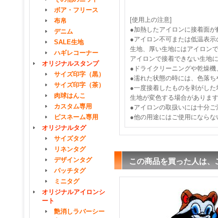
ボア・フリース
[使用上の注意]
布帛
●加熱したアイロンに接着面が
デニム
●アイロン不可または低温表示
SALE生地
生地、厚い生地にはアイロン
ハギレコーナー
アイロンで接着できない生地
オリジナルスタンプ
●ドライクリーニングや乾燥機
サイズ印字（黒）
●濡れた状態の時には、色落ち
サイズ印字（茶）
●一度接着したものを剥がした
肉球はんこ
生地が変色する場合がありま
カスタム専用
●アイロンの取扱いには十分ご
ピスネーム専用
●他の用途にはご使用にならな
オリジナルタグ
サイズタグ
リネンタグ
デザインタグ
この商品を買った人は、
パッチタグ
ミニタグ
オリジナルアイロンシ
ート
艶消しラバーシー