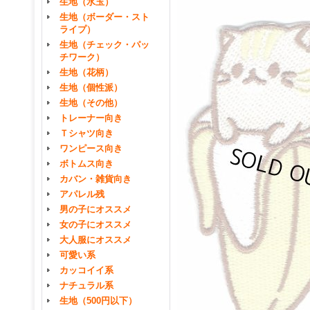
生地（水玉）
生地（ボーダー・スト
ライプ）
生地（チェック・パッ
チワーク）
生地（花柄）
生地（個性派）
生地（その他）
トレーナー向き
Ｔシャツ向き
ワンピース向き
ボトムス向き
カバン・雑貨向き
アパレル残
男の子にオススメ
女の子にオススメ
大人服にオススメ
可愛い系
カッコイイ系
ナチュラル系
生地（500円以下）