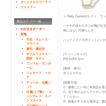
カットクロスコーナー
ファスナー
☆ Daily Casketセレクト
商品カテゴリ一覧
バナナの皮からネコが飛び出
わがままオーダー
他にはない可愛らしさ。
生地
天竺・スムース・
ハンドメイドのポイントにい
フライス
裏毛・裏起毛
ダブルフェイス・
[ワッペンサイズ]
接結・キルト
約8.5x約5.5cm
ワッフル・ダンボ
ール
[素材・成分]
ジャガード・ベロ
ポリエステル
ア
チュール・化繊ニ
[接着方法]
ット
1）接着したい布に本製品を置
付属(リブ類）・ス
2）当て布の上からアイロンで押
パンテレコ・スパ
てください。
ンフライス
3）接着が不十分な場合は、裏
その他のニット