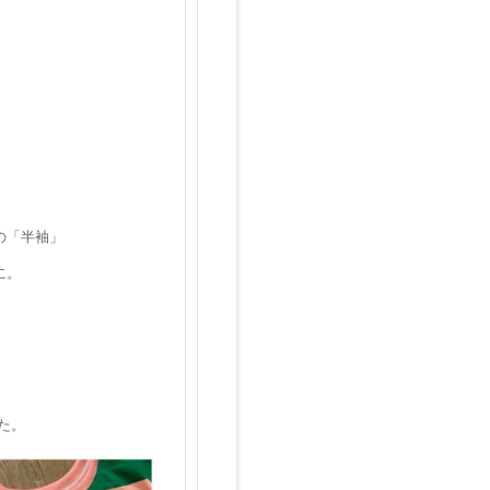
の「半袖」
に。
た。