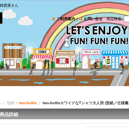
雑貨屋さん
ご利用案内
｜
お問い合せ
商品検索
:
ム
｜ 型紙 >
two-bottle
｜
two-bottle☆ワイドなTシャツ大人用 (型紙／仕様
商品詳細