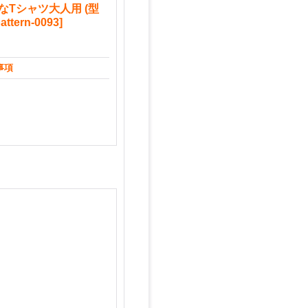
イドなTシャツ大人用 (型
attern-0093
]
事項