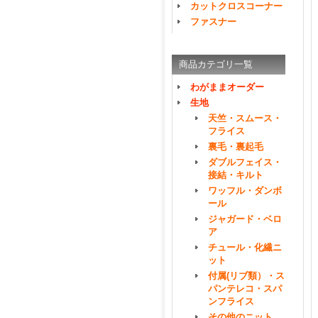
カットクロスコーナー
ファスナー
商品カテゴリ一覧
わがままオーダー
生地
天竺・スムース・
フライス
裏毛・裏起毛
ダブルフェイス・
接結・キルト
ワッフル・ダンボ
ール
ジャガード・ベロ
ア
チュール・化繊ニ
ット
付属(リブ類）・ス
パンテレコ・スパ
ンフライス
その他のニット