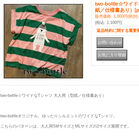
two-bottle☆ワ
紙／仕様書あり）
[
p
販売価格
:
1,000円
(税別)
(税込
:
1,100円
)
返品特約に関する重要
two-bottle☆ワイドなTシャツ 大人用（型紙／仕様書あり）
two-bottleオリジナル、ゆったりシルエットのワイドなTシャツ。
こちらのパターンは、大人用SMサイズとMLサイズの2サイズ展開です。