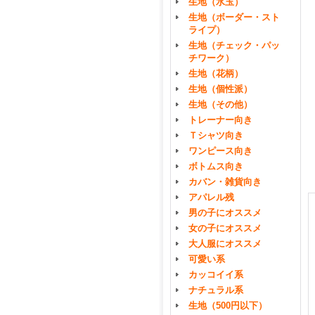
生地（水玉）
生地（ボーダー・スト
ライプ）
生地（チェック・パッ
チワーク）
生地（花柄）
生地（個性派）
生地（その他）
トレーナー向き
Ｔシャツ向き
ワンピース向き
ボトムス向き
カバン・雑貨向き
アパレル残
男の子にオススメ
女の子にオススメ
大人服にオススメ
可愛い系
カッコイイ系
ナチュラル系
生地（500円以下）