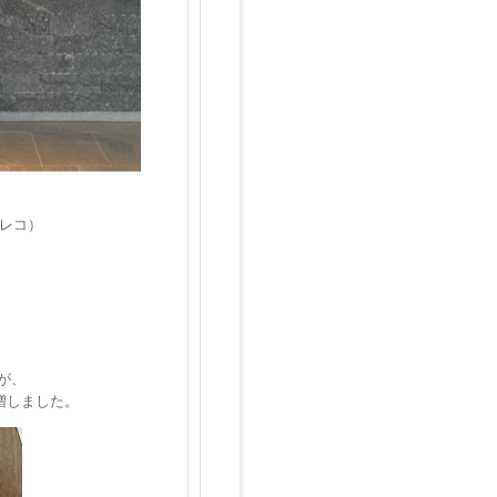
】
レコ）
が、
増しました。