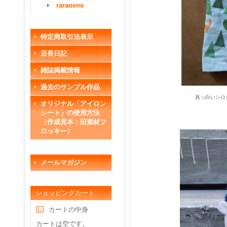
raranene
特定商取引法表示
店長日記
雑誌掲載情報
過去のサンプル作品
真っ白いシロ
オリジナル「アイロン
シート」の使用方法
（作成見本：旧素材フ
ロッキー）
メールマガジン
ショッピングカート
カートの中身
カートは空です。