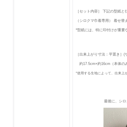
［セット内容］ 下記の型紙と
（シロクマ巾着専用） 着せ替
*型紙には、特に印付けが重要
［出来上がり寸法：平置き］(
約17.5cm×約16cm（本体の
*使用する生地によって、出来上
最後に、シロ