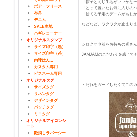
「帽子と同じ生地がいいかな
ボア・フリース
「とって置いたお気に入りの
布帛
「捨てる予定のデニムがもし
デニム
などなど、ワクワクが止まり
SALE生地
ハギレコーナー
オリジナルスタンプ
シロクマ巾着をお持ちの皆さ
サイズ印字（黒）
サイズ印字（茶）
JAMJAMのこだわりを感じ
肉球はんこ
カスタム専用
ピスネーム専用
オリジナルタグ
・汚れをガードしたくてこの
サイズタグ
リネンタグ
デザインタグ
パッチタグ
ミニタグ
オリジナルアイロンシ
ート
艶消しラバーシー