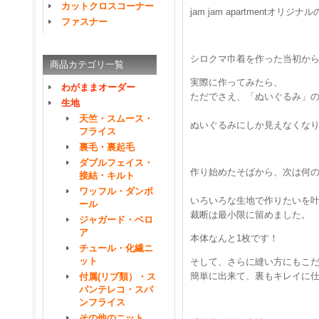
カットクロスコーナー
jam jam apartment
ファスナー
シロクマ巾着を作った当初か
商品カテゴリ一覧
実際に作ってみたら、
わがままオーダー
ただでさえ、「ぬいぐるみ」
生地
天竺・スムース・
ぬいぐるみにしか見えなくな
フライス
裏毛・裏起毛
ダブルフェイス・
作り始めたそばから、次は何
接結・キルト
ワッフル・ダンボ
いろいろな生地で作りたいを
ール
裁断は最小限に留めました。
ジャガード・ベロ
ア
本体なんと1枚です！
チュール・化繊ニ
ット
そして、さらに縫い方にもこ
簡単に出来て、裏もキレイに
付属(リブ類）・ス
パンテレコ・スパ
ンフライス
その他のニット