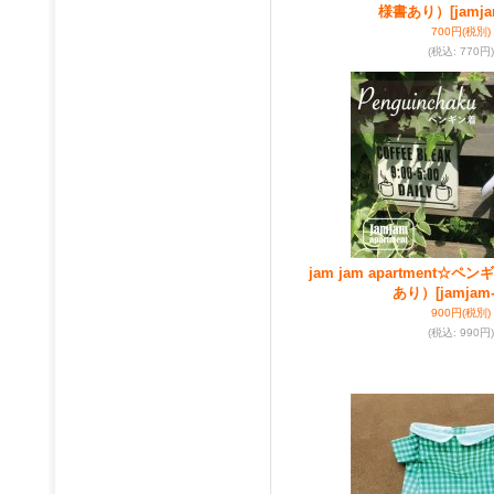
様書あり）
[jamja
700円
(税別)
(税込
:
770円)
jam jam apartment☆
あり）
[jamjam-
900円
(税別)
(税込
:
990円)