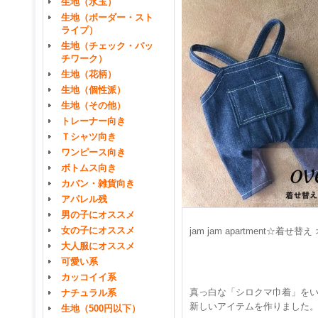
生地（水玉）
生地（ボーダー・スト
ライプ）
生地（チェック・パッ
チワーク）
生地（花柄）
生地（個性派）
生地（その他）
トレーナー向き
Ｔシャツ向き
ワンピース向き
ボトムス向き
カバン・雑貨向き
アパレル残
男の子にオススメ
女の子にオススメ
jam jam apartment☆
大人服にオススメ
可愛い系
カッコイイ系
真っ白な「シロクマ巾着」を
ナチュラル系
新しいアイテムを作りました
生地（500円以下）