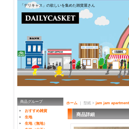
「デリキャス」の欲しいを集めた雑貨屋さん
商品グループ
ホーム
｜ 型紙 >
jam jam apartment
おすすめ雑貨
商品詳細
生地
生地（無地）