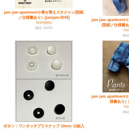
jam jam apartment☆着せ替えスタジャン(型紙
／仕様書あり）
[jamjam-0044]
jam jam apartm
900円
(税別)
(型紙／仕様書
(税込
:
990円)
70
(税
jam jam apartm
様書あり）
70
(税
ボタン：ワンタッチプラスナップ 10mm 12組入