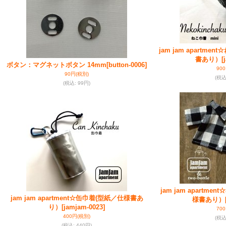
jam jam apartme
書あり）
[
ボタン：マグネットボタン 14mm
[button-0006]
90
90円
(税別)
(税
(税込
:
99円)
jam jam apartm
jam jam apartment☆缶巾着(型紙／仕様書あ
様書あり）
り）
[jamjam-0023]
70
400円
(税別)
(税
(税込
:
440円)