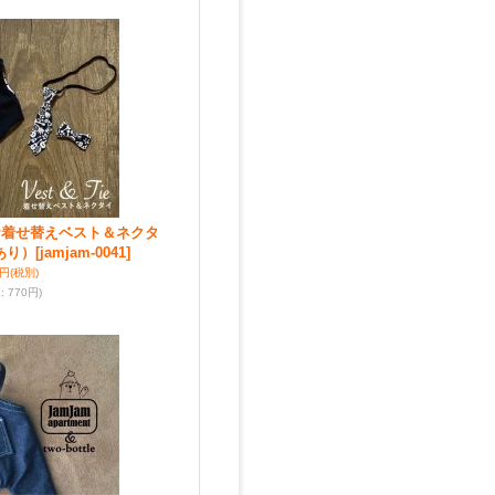
ment☆着せ替えベスト＆ネクタ
あり）
[jamjam-0041]
0円
(税別)
込
:
770円)