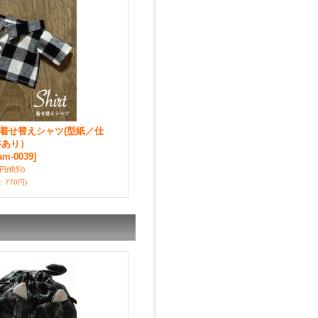
ent☆着せ替えシャツ(型紙／仕
書あり）
am-0039]
0円
(税別)
込
:
770円)