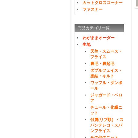
カットクロスコーナー
ファスナー
商品カテゴリ一覧
わがままオーダー
生地
天竺・スムース・
フライス
裏毛・裏起毛
ダブルフェイス・
接結・キルト
ワッフル・ダンボ
ール
ジャガード・ベロ
ア
チュール・化繊ニ
ット
付属(リブ類）・ス
パンテレコ・スパ
ンフライス
その他のニット