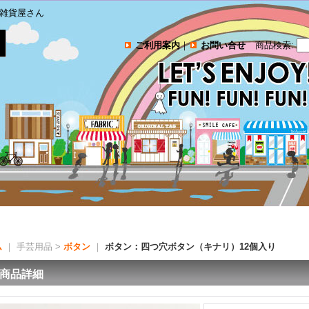
雑貨屋さん
ご利用案内
｜
お問い合せ
商品検索
:
ム
｜ 手芸用品 >
ボタン
｜
ボタン：四つ穴ボタン（キナリ）12個入り
商品詳細