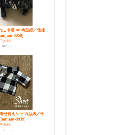
nt☆ねこ巾着 mini(型紙／仕様
jamjam-0050]
0円
(税別)
込
:
990円)
ent☆着せ替えシャツ(型紙／仕
[jamjam-0039]
0円
(税別)
込
:
770円)