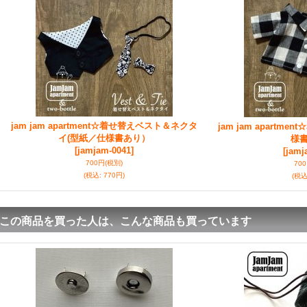
jam jam apartment☆着せ替えベスト＆ネクタ
jam jam apartm
イ(型紙／仕様書あり）
様
[jamjam-0041]
[jamj
700円
(税別)
70
(税込
:
770円)
(税
この商品を買った人は、こんな商品も買っています