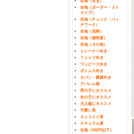
生地（水玉）
生地（ボーダー・スト
ライプ）
生地（チェック・パッ
チワーク）
生地（花柄）
生地（個性派）
生地（その他）
トレーナー向き
Ｔシャツ向き
ワンピース向き
ボトムス向き
カバン・雑貨向き
アパレル残
男の子にオススメ
女の子にオススメ
大人服にオススメ
可愛い系
カッコイイ系
ナチュラル系
生地（500円以下）