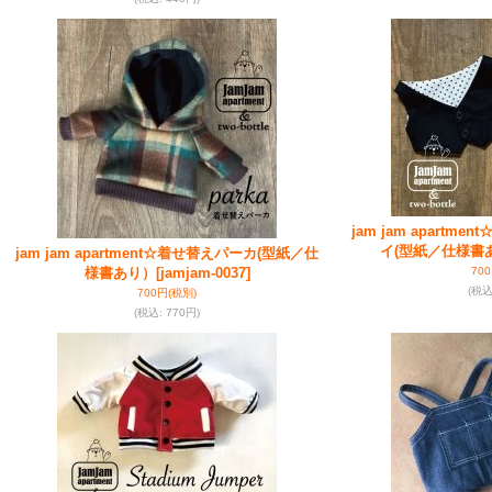
jam jam apart
イ(型紙／仕様書
jam jam apartment☆着せ替えパーカ(型紙／仕
様書あり）
[jamjam-0037]
70
(税
700円
(税別)
(税込
:
770円)