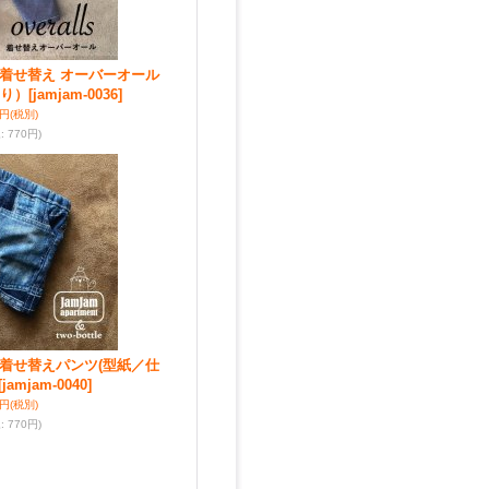
ent☆着せ替え オーバーオール
あり）
[jamjam-0036]
0円
(税別)
込
:
770円)
ent☆着せ替えパンツ(型紙／仕
[jamjam-0040]
0円
(税別)
込
:
770円)