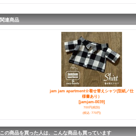
関連商品
jam jam apartment☆着せ替えシャツ(型紙／仕
様書あり）
[jamjam-0039]
700円
(税別)
(税込
:
770円)
この商品を買った人は、こんな商品も買っています