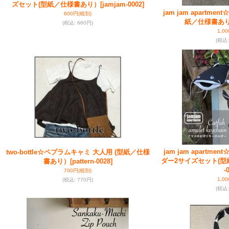
ズセット(型紙／仕様書あり）
[jamjam-0002]
jam jam apartm
600円
(税別)
紙／仕様書あ
(税込
:
660円)
1,0
(税込
:
jam jam apart
two-bottle☆ペプラムキャミ 大人用 (型紙／仕様
ダー2サイズセット(
書あり）
[pattern-0028]
-
700円
(税別)
1,0
(税込
:
770円)
(税込
: