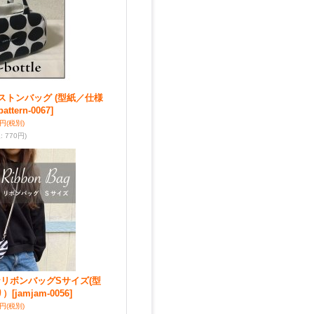
チボストンバッグ (型紙／仕様
pattern-0067]
0円
(税別)
込
:
770円)
ent☆リボンバッグSサイズ(型
り）
[jamjam-0056]
0円
(税別)