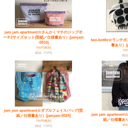
jam jam apartment☆さんかくマチのジップポ
ーチ2サイズセット(型紙／仕様書あり）
[jamjam
two-bottle☆ラン
-0010]
書あり）
[
700円
(税別)
70
(税込
:
770円)
(税
jam jam apartment☆ダブルフェイスバッグ(型
jam jam apartm
紙／仕様書あり）
[jamjam-0024]
紙／仕様書あ
700円
(税別)
90
(税込
:
770円)