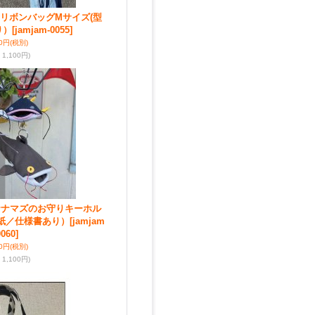
ent☆リボンバッグMサイズ(型
り）
[jamjam-0055]
00円
(税別)
1,100円)
ment☆ナマズのお守りキーホル
型紙／仕様書あり）
[jamjam
0060]
00円
(税別)
1,100円)