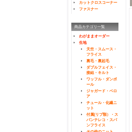
カットクロスコーナー
ファスナー
商品カテゴリ一覧
わがままオーダー
生地
天竺・スムース・
フライス
裏毛・裏起毛
ダブルフェイス・
接結・キルト
ワッフル・ダンボ
ール
ジャガード・ベロ
ア
チュール・化繊ニ
ット
付属(リブ類）・ス
パンテレコ・スパ
ンフライス
その他のニット