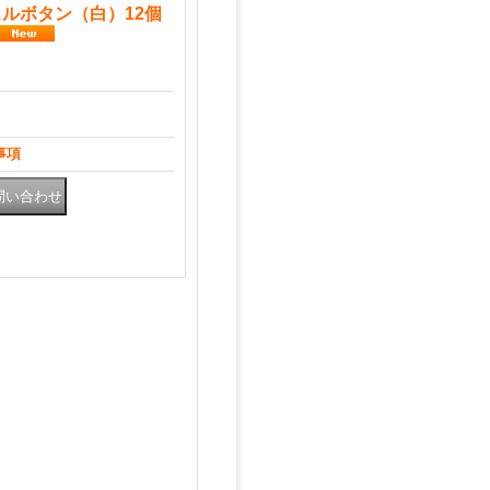
ルボタン（白）12個
ト
事項