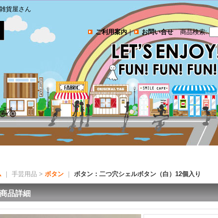
雑貨屋さん
ご利用案内
｜
お問い合せ
商品検索
:
ム
｜ 手芸用品 >
ボタン
｜
ボタン：二つ穴シェルボタン（白）12個入り
商品詳細