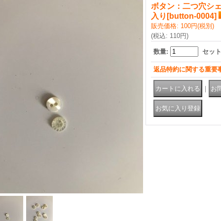
ボタン：二つ穴シェ
入り
[
button-0004
]
販売価格
:
100円
(税別)
(税込
:
110円
)
数量
:
セッ
返品特約に関する重要
｜