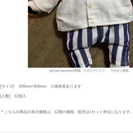
jam jam apartment型紙「シロクマシャツ」 でボタン使用。
[サイズ] 約6mm×約6mm ※個体差あります
[入数] 12個入
＊こちらの商品の表示価格は、12個の価格。販売は1セット単位になります