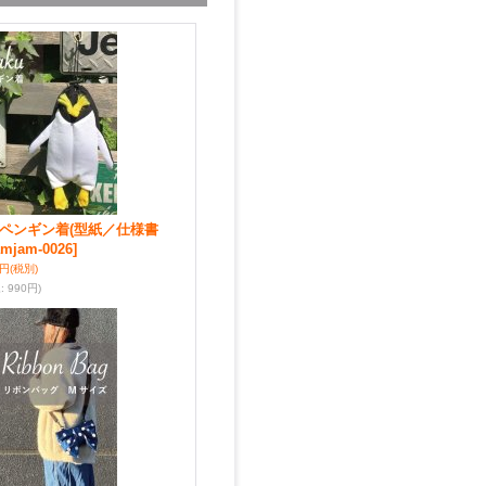
ent☆ペンギン着(型紙／仕様書
amjam-0026]
0円
(税別)
込
:
990円)