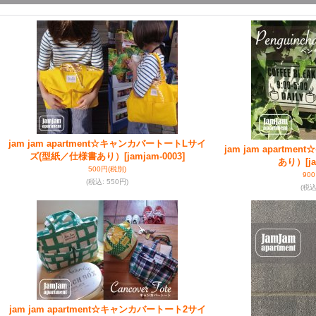
jam jam apartment☆キャンカバートートLサイ
jam jam apartm
ズ(型紙／仕様書あり）
[jamjam-0003]
あり）
[j
500円
(税別)
90
(税込
:
550円)
(税
jam jam apartment☆キャンカバートート2サイ