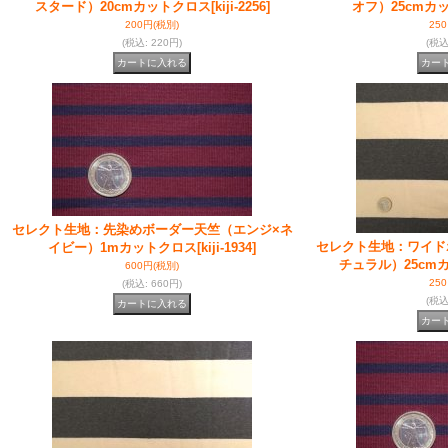
スタード）20cmカットクロス
[kiji-2256]
オフ）25cmカ
200円
(税別)
25
(税込
:
220円)
(税
セレクト生地：先染めボーダー天竺（エンジ×ネ
セレクト生地：ワイド
イビー）1mカットクロス
[kiji-1934]
チュラル）25cm
600円
(税別)
25
(税込
:
660円)
(税