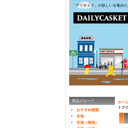
「デリキャス」の欲しいを集めた
商品グループ
ホー
トク
おすすめ雑貨
生地
生地（無地）