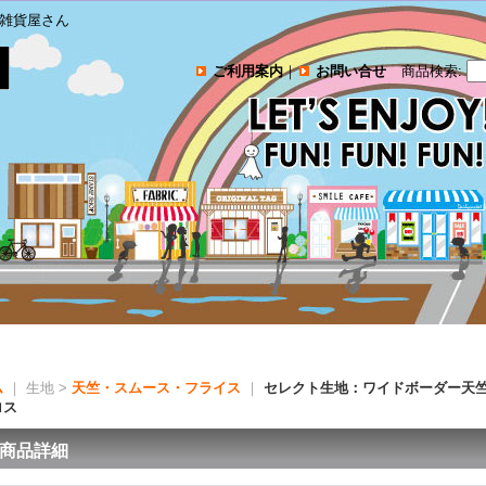
雑貨屋さん
ご利用案内
｜
お問い合せ
商品検索
:
ム
｜ 生地 >
天竺・スムース・フライス
｜
セレクト生地：ワイドボーダー天竺
ロス
商品詳細