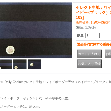
セレクト生地：ワ
イビー×ブラック）
103
]
販売価格
:
1,200円
(税別)
(税込
:
1,320円
)
数量
:
返品特約に関する重要
｜
☆ Daily Casketセレクト生地：ワイドボーダー天竺（ネイビー×ブラック）
ワイドボーダーがオシャレな、やや厚手の天竺。
ボーダーピッチは、約5cm。