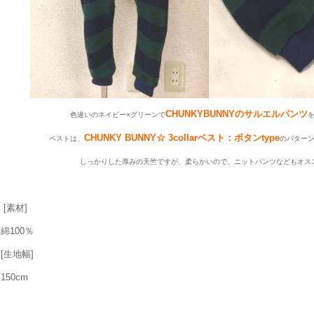
CHUNKYBUNNYのサルエルパンツ
色違いのネイビー×グリーンで
CHUNKY BUNNY☆ 3collarベスト：ボタンtype
ベストは、
のパター
しっかりした厚みの天竺ですが、柔らかいので、ニットパンツなどもオス
[素材]
綿100％
[生地幅]
150cm