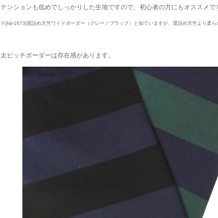
テンションも低めでしっかりした生地ですので、初心者の方にもオススメで
※[kiji-1673]度詰め天竺ワイドボーダー（グレー／ブラック）と似ていますが、度詰め天竺より柔
太ピッチボーダーは存在感があります。