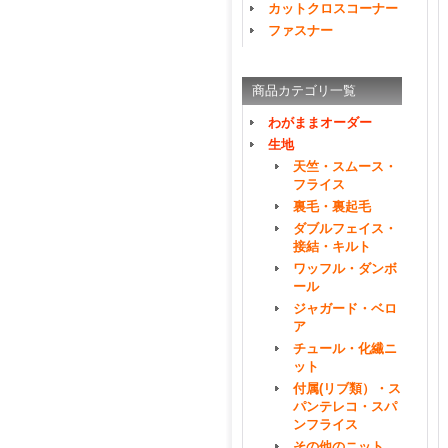
カットクロスコーナー
ファスナー
商品カテゴリ一覧
わがままオーダー
生地
天竺・スムース・
フライス
裏毛・裏起毛
ダブルフェイス・
接結・キルト
ワッフル・ダンボ
ール
ジャガード・ベロ
ア
チュール・化繊ニ
ット
付属(リブ類）・ス
パンテレコ・スパ
ンフライス
その他のニット