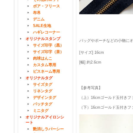
ボア・フリース
布帛
デニム
SALE生地
ハギレコーナー
オリジナルスタンプ
バッグやポーチなどの小物に
サイズ印字（黒）
サイズ印字（茶）
[サイズ] 16cm
肉球はんこ
[幅] 約2.6cm
カスタム専用
ピスネーム専用
オリジナルタグ
サイズタグ
【参考写真】
リネンタグ
デザインタグ
（上）16cmゴールド玉付き
パッチタグ
（下）16cmゴールド玉付き
ミニタグ
オリジナルアイロンシ
ート
艶消しラバーシー