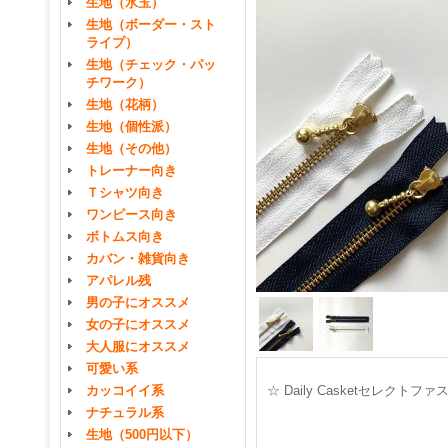
生地（水玉）
生地（ボーダー・スト
ライプ）
生地（チェック・パッ
チワーク）
生地（花柄）
生地（個性派）
生地（その他）
トレーナー向き
Ｔシャツ向き
ワンピース向き
ボトムス向き
カバン・雑貨向き
アパレル残
男の子にオススメ
女の子にオススメ
大人服にオススメ
可愛い系
カッコイイ系
☆ Daily Casketセレク
ナチュラル系
生地（500円以下）