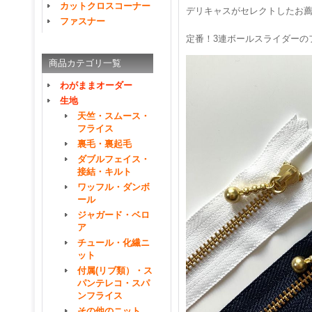
カットクロスコーナー
デリキャスがセレクトしたお
ファスナー
定番！3連ボールスライダーの
商品カテゴリ一覧
わがままオーダー
生地
天竺・スムース・
フライス
裏毛・裏起毛
ダブルフェイス・
接結・キルト
ワッフル・ダンボ
ール
ジャガード・ベロ
ア
チュール・化繊ニ
ット
付属(リブ類）・ス
パンテレコ・スパ
ンフライス
その他のニット