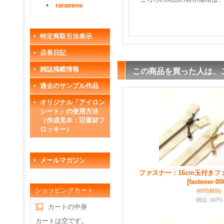
raranene
特定商取引法表示
店長日記
雑誌掲載情報
この商品を買った人は、
過去のサンプル作品
オリジナル「アイロン
シート」の使用方法
（作成見本：旧素材フ
ロッキー）
メールマガジン
ファスナー：16cm玉付き
[fastener-00
ショッピングカート
80円
(税別)
(税込
:
88円)
カートの中身
カートは空です。