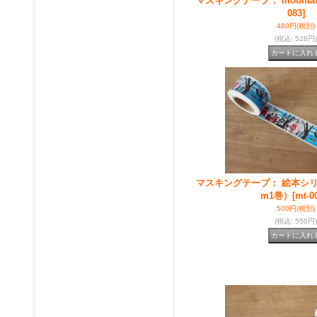
マスキングテープ： mountai
083]
480円
(税別)
(税込
:
528円)
マスキングテープ： 絵本シリ
m1巻）
[mt-0
500円
(税別)
(税込
:
550円)