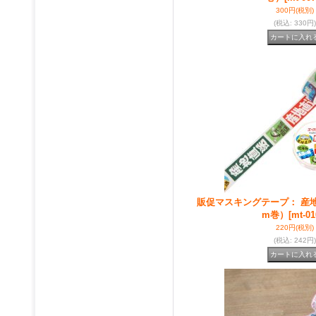
300円
(税別)
(税込
:
330円)
販促マスキングテープ： 産地
m巻）
[mt-01
220円
(税別)
(税込
:
242円)