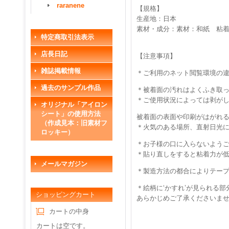
raranene
【規格】
生産地：日本
素材・成分：素材：和紙 粘
特定商取引法表示
店長日記
【注意事項】
雑誌掲載情報
＊ご利用のネット閲覧環境の
過去のサンプル作品
＊被着面の汚れはよくふき取
＊ご使用状況によっては剥が
オリジナル「アイロン
シート」の使用方法
被着面の表面や印刷がはがれ
（作成見本：旧素材フ
＊火気のある場所、直射日光
ロッキー）
＊お子様の口に入らないよう
＊貼り直しをすると粘着力が
メールマガジン
＊製造方法の都合によりテー
＊絵柄に‘かすれ’が見られる
ショッピングカート
あらかじめご了承くださいま
カートの中身
カートは空です。