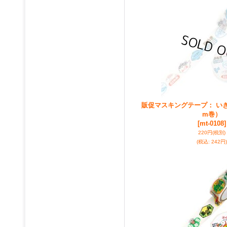
販促マスキングテープ： いき
m巻）
[mt-0108]
220円
(税別)
(税込
:
242円)