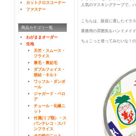
カットクロスコーナー
人気のマスキングテープで、
ファスナー
こちらは、販促に適したイラ
商品カテゴリ一覧
業務用の雰囲気をハンドメイ
わがままオーダー
ちょこっと使ってみたいな！の
生地
天竺・スムース・
フライス
裏毛・裏起毛
ダブルフェイス・
接結・キルト
ワッフル・ダンボ
ール
ジャガード・ベロ
ア
チュール・化繊ニ
ット
付属(リブ類）・ス
パンテレコ・スパ
ンフライス
その他のニット