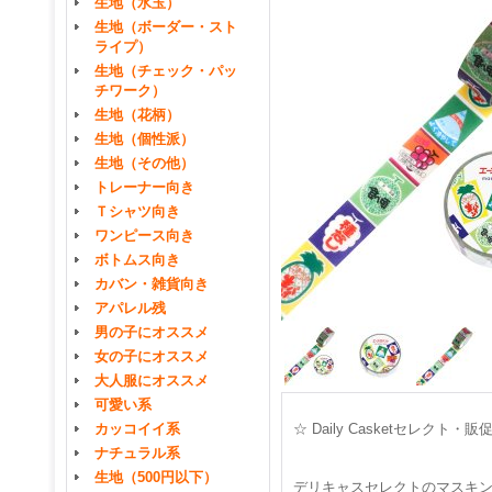
生地（水玉）
生地（ボーダー・スト
ライプ）
生地（チェック・パッ
チワーク）
生地（花柄）
生地（個性派）
生地（その他）
トレーナー向き
Ｔシャツ向き
ワンピース向き
ボトムス向き
カバン・雑貨向き
アパレル残
男の子にオススメ
女の子にオススメ
大人服にオススメ
可愛い系
カッコイイ系
☆ Daily Casketセレクト
ナチュラル系
生地（500円以下）
デリキャスセレクトのマスキ