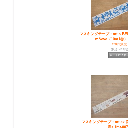
マスキングテープ：mt × BEN
m&eve（10m1巻）
420円
(税別)
(税込
:
462円)
マスキングテープ：mt ex 
巻）
[mt-007