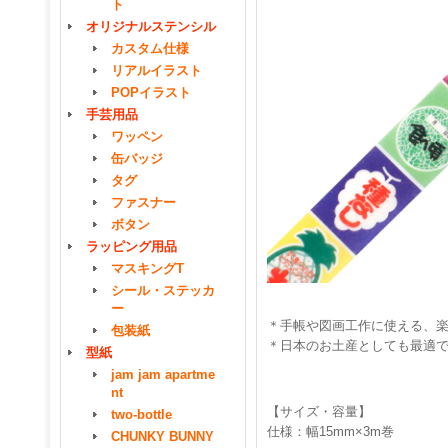
ト
オリジナルステンシル
カスタム仕様
リアルイラスト
POPイラスト
手芸用品
ワッペン
缶バッジ
タグ
ファスナー
ボタン
ラッピング用品
マスキングT
シール・ステッカ
ー
＊手帳や図画工作に使える、
包装紙
＊日本のお土産としても最適
型紙
jam jam apartme
nt
【サイズ・容量】
two-bottle
仕様：幅15mm×3m巻
CHUNKY BUNNY