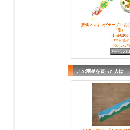
販促マスキングテープ： お弁
巻）
[mt-0106]
220円
(税別)
(税込
:
242円)
この商品を買った人は、