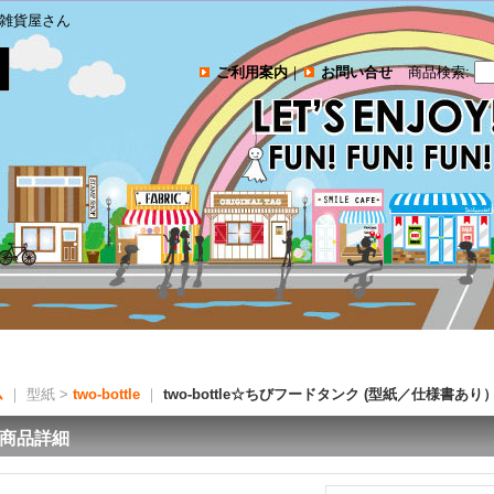
雑貨屋さん
ご利用案内
｜
お問い合せ
商品検索
:
ム
｜ 型紙 >
two-bottle
｜
two-bottle☆ちびフードタンク (型紙／仕様書あり
商品詳細