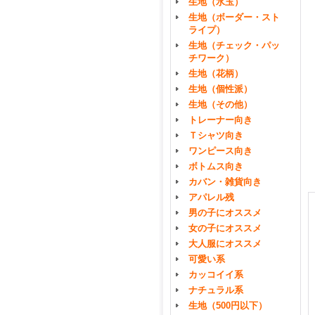
生地（水玉）
生地（ボーダー・スト
ライプ）
生地（チェック・パッ
チワーク）
生地（花柄）
生地（個性派）
生地（その他）
トレーナー向き
Ｔシャツ向き
ワンピース向き
ボトムス向き
カバン・雑貨向き
アパレル残
男の子にオススメ
女の子にオススメ
大人服にオススメ
可愛い系
カッコイイ系
ナチュラル系
生地（500円以下）