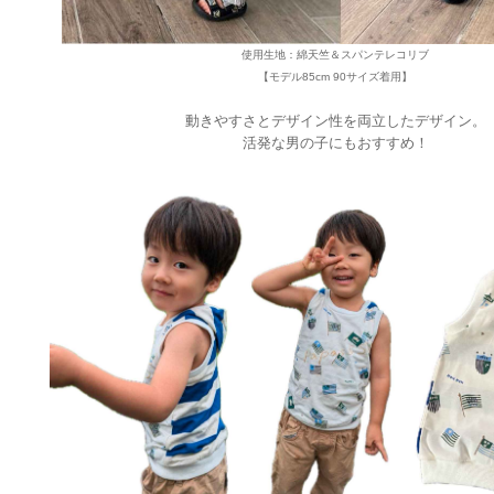
使用生地：綿天竺＆スパンテレコリブ
【モデル85cm 90サイズ着用】
動きやすさとデザイン
性を
両立
したデザイン。
活発な男の子にもおすすめ！