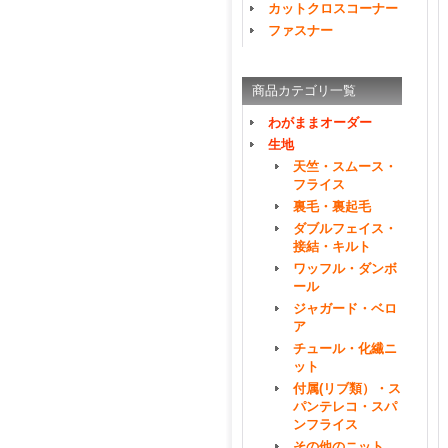
カットクロスコーナー
ファスナー
商品カテゴリ一覧
わがままオーダー
生地
天竺・スムース・
フライス
裏毛・裏起毛
ダブルフェイス・
接結・キルト
ワッフル・ダンボ
ール
ジャガード・ベロ
ア
チュール・化繊ニ
ット
付属(リブ類）・ス
パンテレコ・スパ
ンフライス
その他のニット