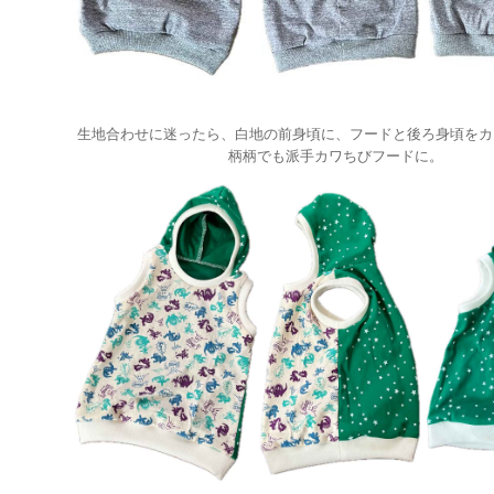
生地合わせに迷ったら、白地の前身頃に、フードと後ろ身頃をカ
柄柄でも派手カワちびフードに。