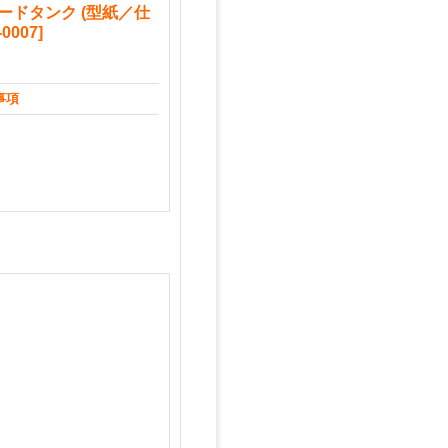
びフードタンク (型紙／仕
-0007
]
事項