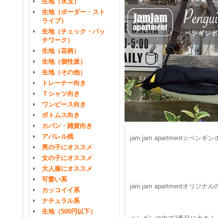
生地（水玉）
生地（ボーダー・スト
ライプ）
生地（チェック・パッ
チワーク）
生地（花柄）
生地（個性派）
生地（その他）
トレーナー向き
Ｔシャツ向き
ワンピース向き
ボトムス向き
カバン・雑貨向き
アパレル残
jam jam apartment☆
男の子にオススメ
女の子にオススメ
大人服にオススメ
可愛い系
jam jam apartmentオ
カッコイイ系
ナチュラル系
生地（500円以下）