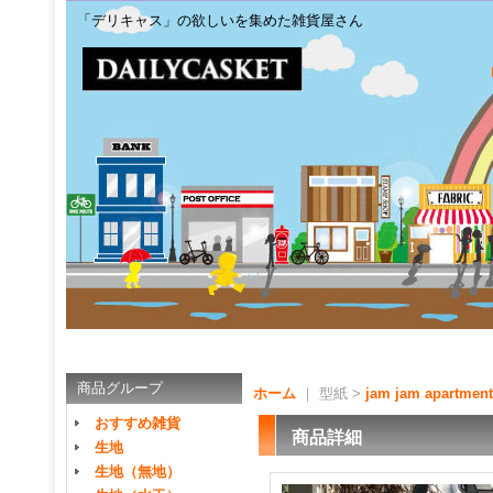
「デリキャス」の欲しいを集めた雑貨屋さん
商品グループ
ホーム
｜ 型紙 >
jam jam apartment
おすすめ雑貨
商品詳細
生地
生地（無地）