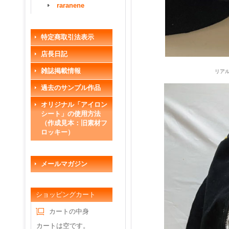
raranene
特定商取引法表示
店長日記
雑誌掲載情報
リア
過去のサンプル作品
オリジナル「アイロン
シート」の使用方法
（作成見本：旧素材フ
ロッキー）
メールマガジン
ショッピングカート
カートの中身
カートは空です。