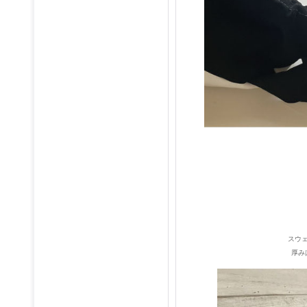
スウ
厚み