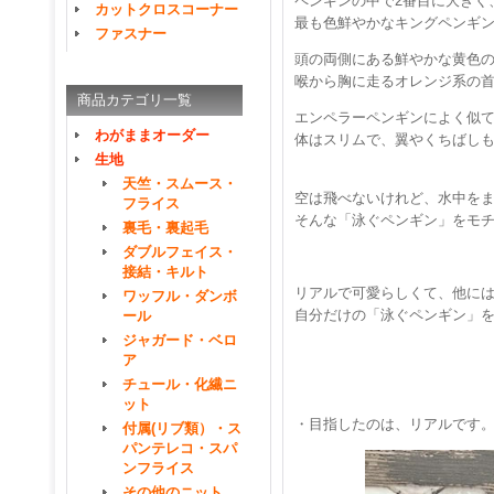
ペンギンの中で2番目に大きく
カットクロスコーナー
最も色鮮やかなキングペンギ
ファスナー
頭の両側にある鮮やかな黄色
喉から胸に走るオレンジ系の
商品カテゴリ一覧
エンペラーペンギンによく似
わがままオーダー
体はスリムで、翼やくちばし
生地
天竺・スムース・
空は飛べないけれど、水中を
フライス
そんな「泳ぐペンギン」をモ
裏毛・裏起毛
ダブルフェイス・
接結・キルト
リアルで可愛らしくて、他に
ワッフル・ダンボ
自分だけの「泳ぐペンギン」
ール
ジャガード・ベロ
ア
チュール・化繊ニ
ット
・目指したのは、リアルです
付属(リブ類）・ス
パンテレコ・スパ
ンフライス
その他のニット