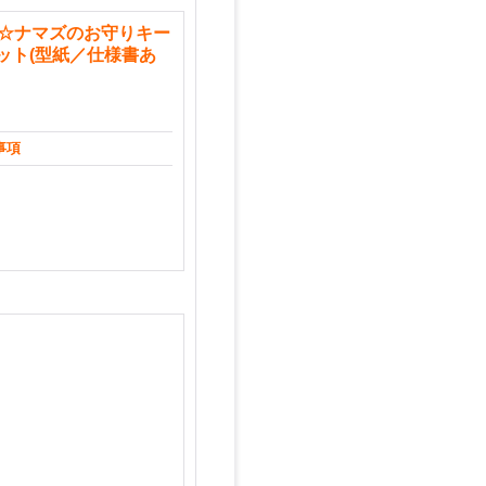
tment☆ナマズのお守りキー
ット(型紙／仕様書あ
事項