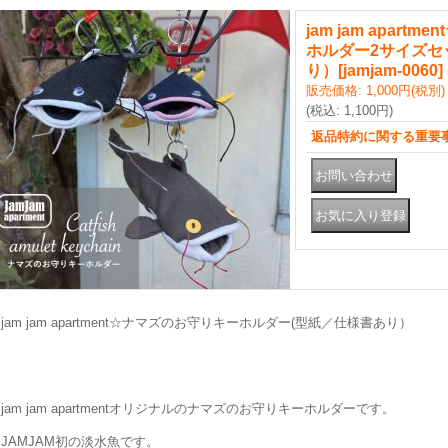
jam jam apar
ホルダー2サイズセ
り）
[
jamjam-0060
]
販売価格
:
1,000円
(税別)
(税込
:
1,100円
)
返品特約に関する重要
jam jam apartment☆ナマズのお守りキーホルダー(型紙／仕様書あり）
jam jam apartmentオリジナルのナマズのお守りキーホルダーです。
JAMJAM初の淡水魚です。