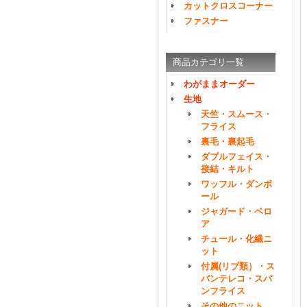
カットクロスコーナー
ファスナー
商品カテゴリ一覧
わがままオーダー
生地
天竺・スムース・
フライス
裏毛・裏起毛
ダブルフェイス・
接結・キルト
ワッフル・ダンボ
ール
ジャガード・ベロ
ア
チュール・化繊ニ
ット
付属(リブ類）・ス
パンテレコ・スパ
ンフライス
その他のニット