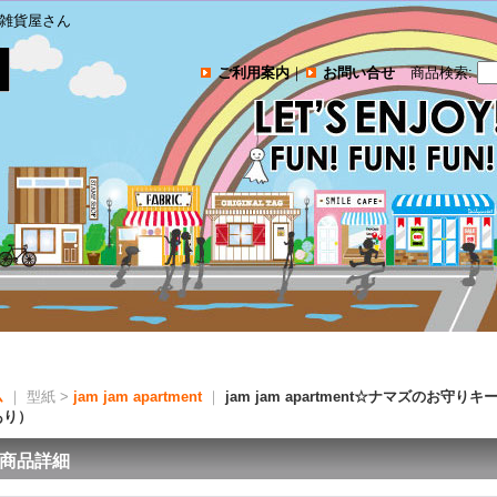
雑貨屋さん
ご利用案内
｜
お問い合せ
商品検索
:
ム
｜ 型紙 >
jam jam apartment
｜
jam jam apartment☆ナマズのお
あり）
商品詳細