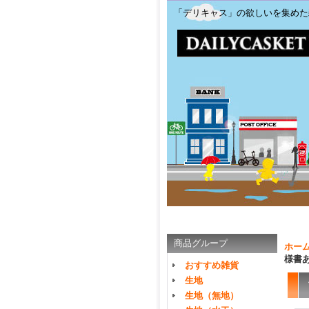
「デリキャス」の欲しいを集めた
商品グループ
ホー
様書
おすすめ雑貨
生地
生地（無地）