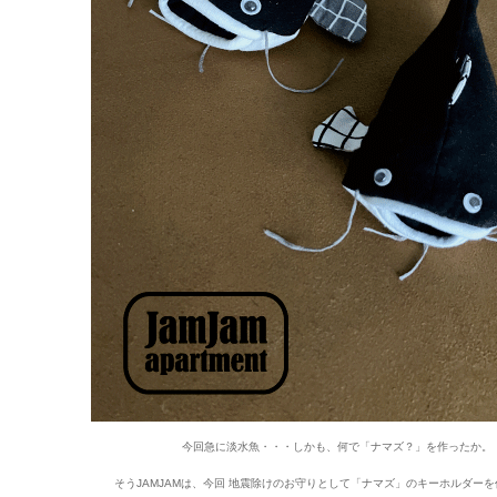
今回急に淡水魚・・・しかも、何で「ナマズ？」を作ったか。
そうJAMJAMは、今回 地震除けのお守りとして「ナマズ」のキーホルダー