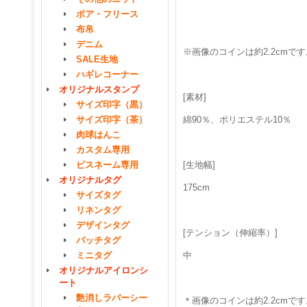
ボア・フリース
布帛
デニム
※画像のコインは約2.2cmです
SALE生地
ハギレコーナー
オリジナルスタンプ
[素材]
サイズ印字（黒）
サイズ印字（茶）
綿90％、ポリエステル10％
肉球はんこ
カスタム専用
ピスネーム専用
[生地幅]
オリジナルタグ
175cm
サイズタグ
リネンタグ
デザインタグ
[テンション（伸縮率）]
パッチタグ
ミニタグ
中
オリジナルアイロンシ
ート
艶消しラバーシー
＊画像のコインは約2.2cmです