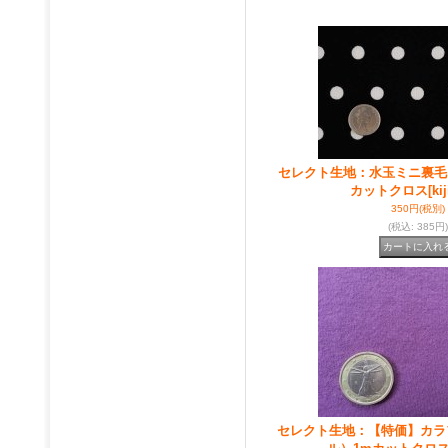
セレクト生地：水玉ミニ裏毛
カットクロス
[ki
350円
(税別)
(税込
:
385円)
セレクト生地：【特価】カラ