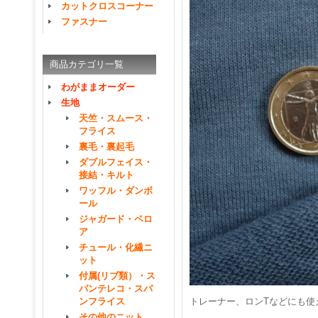
カットクロスコーナー
ファスナー
商品カテゴリ一覧
わがままオーダー
生地
天竺・スムース・
フライス
裏毛・裏起毛
ダブルフェイス・
接結・キルト
ワッフル・ダンボ
ール
ジャガード・ベロ
ア
チュール・化繊ニ
ット
付属(リブ類）・ス
パンテレコ・スパ
ンフライス
トレーナー、ロンTなどにも使
その他のニット