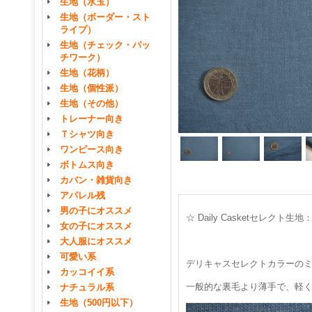
生地（水玉）
生地（ボーダー・スト
ライプ）
生地（チェック・パッ
チワーク）
生地（花柄）
生地（個性派）
生地（その他）
トレーナー向き
Ｔシャツ向き
ワンピース向き
ボトムス向き
カバン・雑貨向き
アパレル残
男の子にオススメ
☆ Daily Casketセレ
女の子にオススメ
大人服にオススメ
可愛い系
デリキャスセレクトカラーの
カッコイイ系
一般的な裏毛より薄手で、軽
ナチュラル系
生地（500円以下）