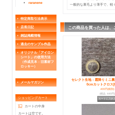
raranene
一般的な裏毛より薄手で、軽
特定商取引法表示
店長日記
この商品を買った人は、
雑誌掲載情報
過去のサンプル作品
オリジナル「アイロン
シート」の使用方法
（作成見本：旧素材フ
ロッキー）
セレクト生地：霜降りミニ裏
メールマガジン
0cmカットクロス
[
400円
(税別)
(税込
:
440円)
ショッピングカート
カートの中身
カートは空です。