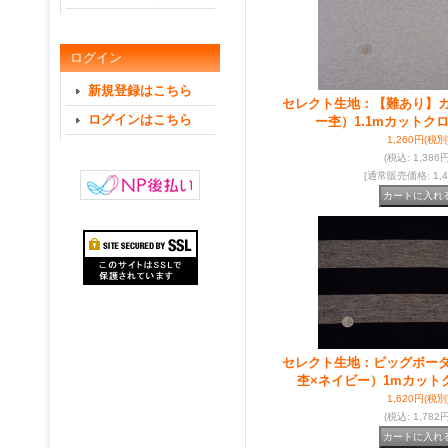
ログイン
新規登録はこちら
セレクト生地：【難あり】
ログインはこちら
ー杢）1.1mカットク
1,260円
(税別
(税込
:
1,386円
[通常販売価格
:
1,
セレクト生地：ビッグボー
杢×ネイビー）1mカット
1,620円
(税別
(税込
:
1,782円