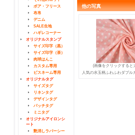
他の写真
ボア・フリース
布帛
デニム
SALE生地
ハギレコーナー
オリジナルスタンプ
サイズ印字（黒）
サイズ印字（茶）
肉球はんこ
(画像をクリックすると
カスタム専用
ピスネーム専用
人気の水玉柄ふわふわダブル
オリジナルタグ
サイズタグ
リネンタグ
デザインタグ
パッチタグ
ミニタグ
オリジナルアイロンシ
ート
艶消しラバーシー