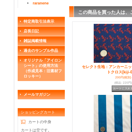
raranene
この商品を買った人は、
特定商取引法表示
店長日記
雑誌掲載情報
過去のサンプル作品
オリジナル「アイロン
シート」の使用方法
セレクト生地：アンカーニッ
（作成見本：旧素材フ
トクロス
[kiji-
ロッキー）
200円
(税別)
(税込
:
220円)
メールマガジン
ショッピングカート
カートの中身
カートは空です。