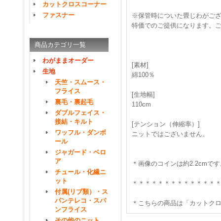
カットクロスコーナー
ファスナー
※保管時についた畳じわがご
特価でのご提供になります。
商品カテゴリ一覧
わがままオーダー
[素材]
生地
綿100％
天竺・スムース・
フライス
[生地幅]
裏毛・裏起毛
110cm
ダブルフェイス・
接結・キルト
[テンション（伸縮率）]
ワッフル・ダンボ
ニットではございません。
ール
ジャガード・ベロ
ア
＊画像のコインは約2.2cmです
チュール・化繊ニ
ット
＊＊＊＊＊＊＊＊＊＊＊＊＊
付属(リブ類）・ス
パンテレコ・スパ
＊こちらの商品は「カットクロ
ンフライス
その他のニット