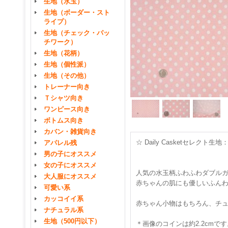
生地（水玉）
生地（ボーダー・スト
ライプ）
生地（チェック・パッ
チワーク）
生地（花柄）
生地（個性派）
生地（その他）
トレーナー向き
Ｔシャツ向き
ワンピース向き
ボトムス向き
カバン・雑貨向き
☆ Daily Casketセレ
アパレル残
男の子にオススメ
女の子にオススメ
人気の水玉柄ふわふわダブル
大人服にオススメ
赤ちゃんの肌にも優しいふんわ
可愛い系
カッコイイ系
赤ちゃん小物はもちろん、チ
ナチュラル系
生地（500円以下）
＊画像のコインは約2.2cmです