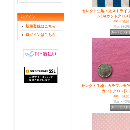
セレクト生地：太ストライ
ン1mカットクロス
ログイン
800円
(税別)
新規登録はこちら
(税込
:
880円)
ログインはこちら
セレクト生地：カラフル天竺
カットクロス
[ki
400円
(税別)
(税込
:
440円)