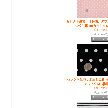
セレクト生地：【特価】ダブ
ンク）50cmカットク
360円
(税別)
(税込
:
396円)
セレクト生地：水玉ミニ裏毛
カットクロス
[ki
350円
(税別)
(税込
:
385円)