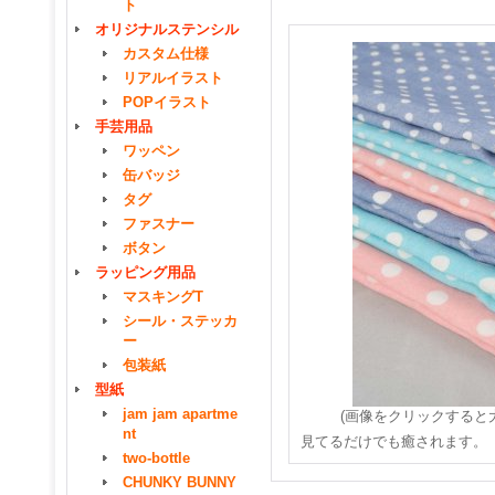
ト
オリジナルステンシル
カスタム仕様
リアルイラスト
POPイラスト
手芸用品
ワッペン
缶バッジ
タグ
ファスナー
ボタン
ラッピング用品
マスキングT
シール・ステッカ
ー
包装紙
型紙
jam jam apartme
(画像をクリックすると
nt
見てるだけでも癒されます。
two-bottle
CHUNKY BUNNY