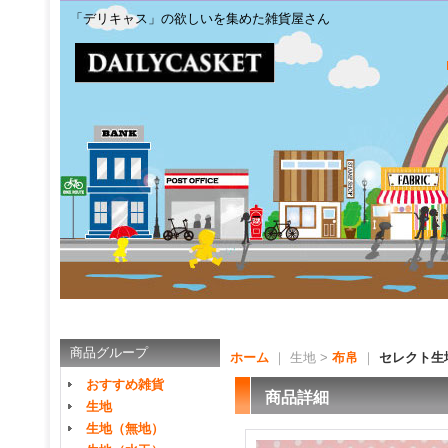
「デリキャス」の欲しいを集めた雑貨屋さん
商品グループ
ホーム
｜ 生地 >
布帛
｜
セレクト生
おすすめ雑貨
商品詳細
生地
生地（無地）