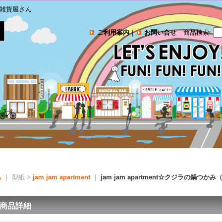
雑貨屋さん
ご利用案内
｜
お問い合せ
商品検索
:
ム
｜ 型紙 >
jam jam apartment
｜
jam jam apartment☆クジラの鍋つ
商品詳細