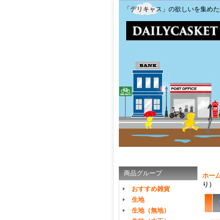
「デリキャス」の欲しいを集めた
商品グループ
ホー
り）
おすすめ雑貨
生地
生地（無地）