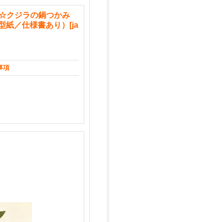
ment☆クジラの鍋つかみ
(型紙／仕様書あり）
[
ja
事項
）
。