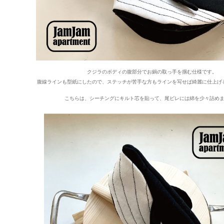
クジラのボディの腹部分でお鍋の取っ手を掴む仕様です。
腹線ラインも型紙にしたので、ステッチが苦手な方もラインを写せば綺麗に仕上げ
こちらは、シーチングにキルト芯を貼って、尾ビレには綿を少々詰め