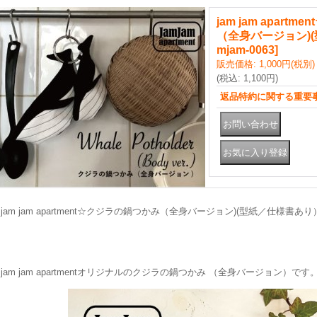
jam jam apart
（全身バージョン)
mjam-0063
]
販売価格
:
1,000円
(税別)
(税込
:
1,100円
)
返品特約に関する重要
jam jam apartment☆クジラの鍋つかみ（全身バージョン)(型紙／仕様書あり
jam jam apartmentオリジナルのクジラの鍋つかみ （全身バージョン）です