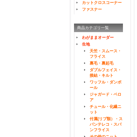
カットクロスコーナー
ファスナー
商品カテゴリ一覧
わがままオーダー
生地
天竺・スムース・
フライス
裏毛・裏起毛
ダブルフェイス・
接結・キルト
ワッフル・ダンボ
ール
ジャガード・ベロ
ア
チュール・化繊ニ
ット
付属(リブ類）・ス
パンテレコ・スパ
ンフライス
その他のニット