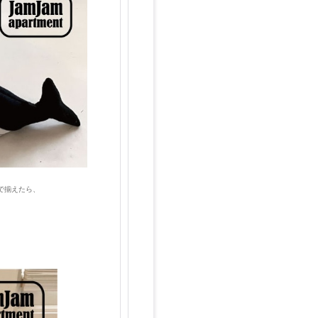
で揃えたら、
。