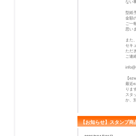
ない
型紙
金額
ご一
思い
また
セキ
ただ
ご連
info@
【e
最近
りま
スタ
か、
【お知らせ】スタンプ商