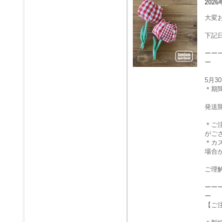
2026
大変
下記
ーー
ー
5月
＊期
発送
＊ご
がご
＊カ
場合
ご理
ーー
ー
【ご