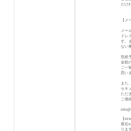
だけ
【メ
メー
ドレ
す。
ない
型紙
金額
ご一
思い
また
セキ
ただ
ご連
info@
【e
最近
りま