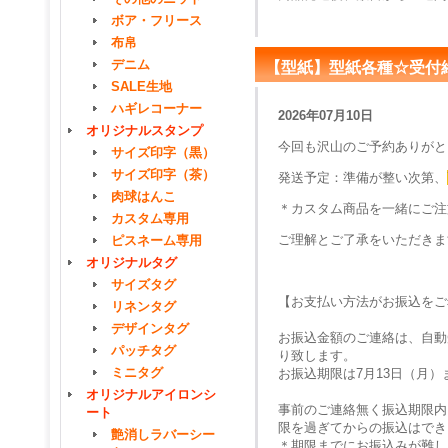
ボア・フリース
布帛
デニム
【型紙】型紙各種☆受付
SALE生地
ハギレコーナー
2026年07月10日
オリジナルスタンプ
今回も沢山のご予約ありがと
サイズ印字（黒）
サイズ印字（茶）
発送予定：準備が整い次第、
肉球はんこ
＊カスタム商品を一緒にご注
カスタム専用
ご理解とご了承をいただきま
ピスネーム専用
オリジナルタグ
サイズタグ
【お支払い方法がお振込をご
リネンタグ
デザインタグ
お振込金額のご連絡は、自動
パッチタグ
り致します。
ミニタグ
お振込期限は7月13日（月
オリジナルアイロンシ
事前のご連絡無く振込期限内
ート
限を過ぎてからの振込はでき
艶消しラバーシー
＊期限までにお振込みが難し