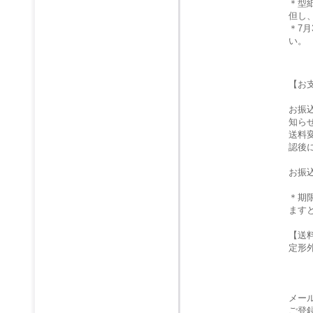
＊型
但し
＊7
い。
【お
お振
知ら
送料
認後
お振
＊期
ます
【送
定形
メー
ご登