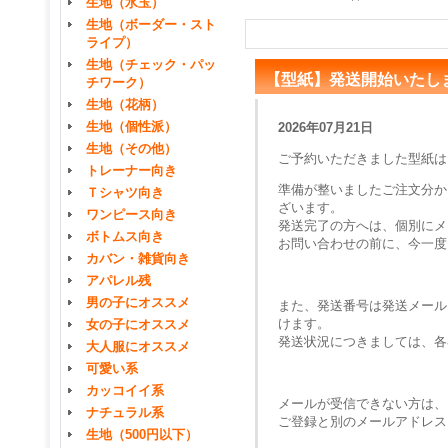
生地（水玉）
生地（ボーダー・スト
ライプ）
生地（チェック・パッ
【型紙】発送開始いたし
チワーク）
生地（花柄）
生地（個性派）
2026年07月21日
生地（その他）
ご予約いただきました型紙は
トレーナー向き
準備が整いましたご注文分か
Ｔシャツ向き
ざいます。
ワンピース向き
発送完了の方へは、個別にメ
ボトムス向き
お問い合わせの前に、今一度
カバン・雑貨向き
アパレル残
男の子にオススメ
また、発送番号は発送メール
けます。
女の子にオススメ
発送状況につきましては、各
大人服にオススメ
可愛い系
カッコイイ系
メールが受信できない方は、
ナチュラル系
ご登録と別のメールアドレス
生地（500円以下）