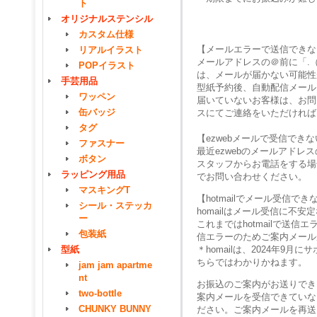
ト
オリジナルステンシル
カスタム仕様
【メールエラーで送信できな
リアルイラスト
メールアドレスの＠前に「.
POPイラスト
は、メールが届かない可能性
手芸用品
型紙予約後、自動配信メール
ワッペン
届いていないお客様は、お問
缶バッジ
スにてご連絡をいただければ
タグ
【ezwebメールで受信でき
ファスナー
最近ezwebのメールアド
ボタン
スタッフからお電話をする場
ラッピング用品
でお問い合わせください。
マスキングT
【hotmailでメール受信で
シール・ステッカ
homailはメール受信に不
ー
これまではhotmailで送
包装紙
信エラーのためご案内メール
型紙
＊homailは、2024年
ちらではわかりかねます。
jam jam apartme
nt
お振込のご案内がお送りでき
two-bottle
案内メールを受信できていな
CHUNKY BUNNY
ださい。ご案内メールを再送