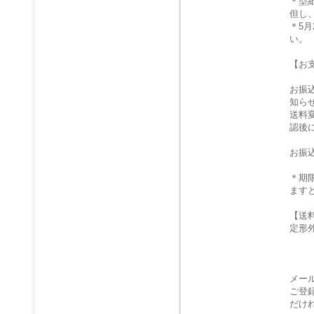
＊型
但し
＊5
い。
【お
お振
知ら
送料
認後
お振
＊期
ます
【送
定形
メー
ご登
だけ