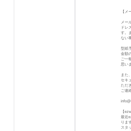
【メ
メー
ドレ
す。
ない
型紙
金額
ご一
思い
また
セキ
ただ
ご連
info@
【e
最近
りま
スタ