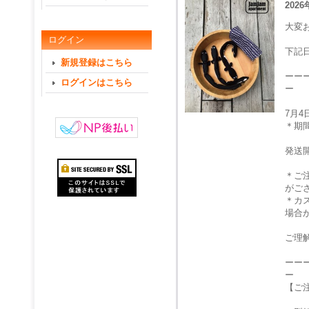
2026
大変
ログイン
下記
新規登録はこちら
ーー
ログインはこちら
ー
7月
＊期
発送
＊ご
がご
＊カ
場合
ご理
ーー
ー
【ご