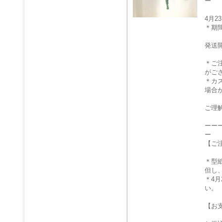
ー
4月
＊期
発送
＊ご
がご
＊カ
場合
ご理
ーー
ー
【ご
＊型
但し
＊4
い。
【お