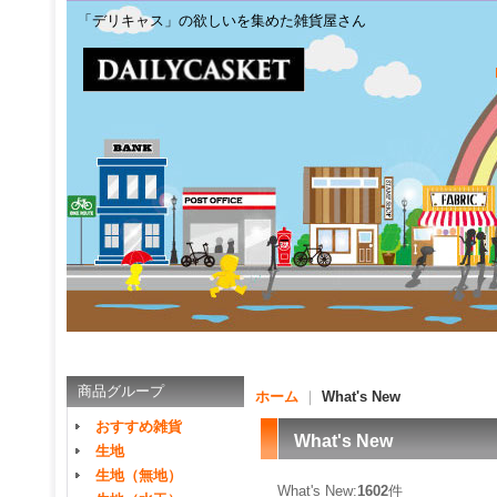
「デリキャス」の欲しいを集めた雑貨屋さん
商品グループ
ホーム
｜
What's New
おすすめ雑貨
What's New
生地
生地（無地）
What's New:
1602
件