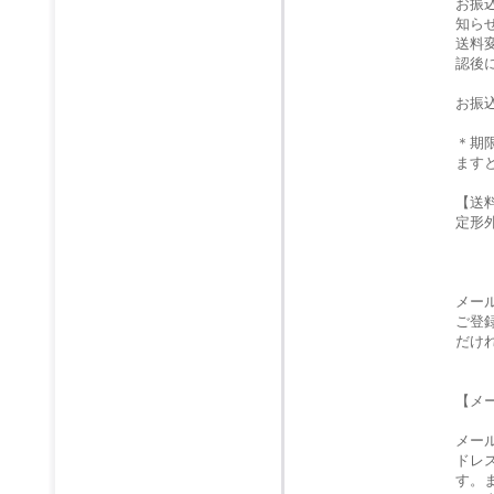
お振
知ら
送料
認後
お振
＊期
ます
【送
定形
メー
ご登
だけ
【メ
メー
ドレ
す。