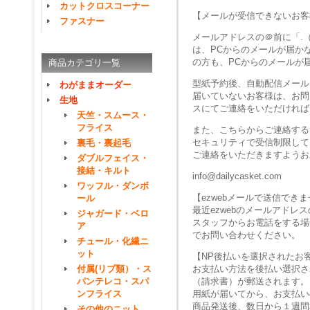
カットクロスコーナー
【メールが受信できないお客
ファスナー
メールアドレスの＠前に「.
は、PCからのメールが届か
の方も、PCからのメールが
商品カテゴリ一覧
型紙予約後、自動配信メール
わがままオーダー
届いていないお客様は、お問
生地
スにてご連絡をいただければ
天竺・スムース・
フライス
また、こちらからご連絡する
セキュリティで受信制限して
裏毛・裏起毛
ご連絡をいただきますようお
ダブルフェイス・
接結・キルト
info@dailycasket.com
ワッフル・ダンボ
【ezwebメールで送信でき
ール
最近ezwebのメールアド
ジャガード・ベロ
スタッフからお電話をする場
ア
でお問い合わせください。
チュール・化繊ニ
ット
【NP後払いを選択されたお
付属(リブ類）・ス
お支払い方法を後払い選択さ
パンテレコ・スパ
（請求書）が郵送されます。
ンフライス
用紙が届いてから、お支払い
商品発送後、数日から１週間
その他のニット