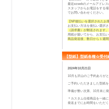
最近ezwebのメールアド
スタッフからお電話をする場
でお問い合わせください。
【NP後払いを選択されたお
お支払い方法を後払い選択さ
（請求書）が郵送されます。
用紙が届いてから、お支払い
商品発送後、数日から１週間
【型紙】型紙各種☆受付
2024年10月21日
10月も沢山のご予約ありが
ご予約いただきました型紙を
準備が整い次第、10月末に
＊カスタム仕様商品を一緒に
発送までにお時間をいただく