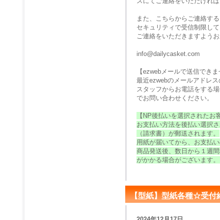
スにてご連絡をいただければ
また、こちらからご連絡する
セキュリティで受信制限して
ご連絡をいただきますようお
info@dailycasket.com
【ezwebメールで送信でき
最近ezwebのメールアド
スタッフからお電話をする場
でお問い合わせください。
【NP後払いを選択されたお
お支払い方法を後払い選択さ
（請求書）が郵送されます。
用紙が届いてから、お支払い
商品発送後、数日から１週間
がかかる場合がございます。
【型紙】型紙各種☆受付
2024年12月17日