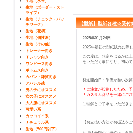
生地（水玉）
生地（ボーダー・スト
ライプ）
生地（チェック・パッ
【型紙】型紙各種☆受付
チワーク）
生地（花柄）
生地（個性派）
2025年01月24日
生地（その他）
2025年最初の型紙販売に
トレーナー向き
この度は、想定をはるかに上
Ｔシャツ向き
をいただく事になり、初めて
ワンピース向き
ボトムス向き
カバン・雑貨向き
発送開始日：準備が整い次
アパレル残
＊ご注文が殺到したため、予
男の子にオススメ
＊カスタム商品を一緒にご注
女の子にオススメ
大人服にオススメ
ご理解とご了承をいただきま
可愛い系
カッコイイ系
【お支払い方法がお振込をご
ナチュラル系
生地（500円以下）
お振込金額のご連絡は、自動