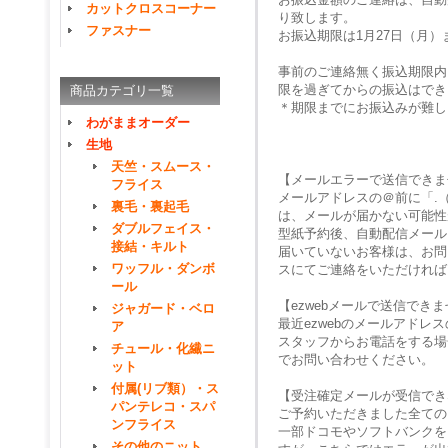
カットクロスコーナー
り致します。
ファスナー
お振込期限は1月27日（月
事前のご連絡無く振込期限内
限を過ぎてからの振込はでき
商品カテゴリ一覧
＊期限までにお振込みが難し
わがままオーダー
生地
天竺・スムース・
【メールエラーで送信できま
フライス
メールアドレスの＠前に「.
裏毛・裏起毛
は、メールが届かない可能性
ダブルフェイス・
型紙予約後、自動配信メール
接結・キルト
届いていないお客様は、お問
ワッフル・ダンボ
スにてご連絡をいただければ
ール
【ezwebメールで送信でき
ジャガード・ベロ
最近ezwebのメールアド
ア
スタッフからお電話をする場
チュール・化繊ニ
でお問い合わせください。
ット
付属(リブ類）・ス
【受注確定メールが受信でき
パンテレコ・スパ
ご予約いただきました全ての
ンフライス
一部ドコモやソフトバンクを
その他のニット