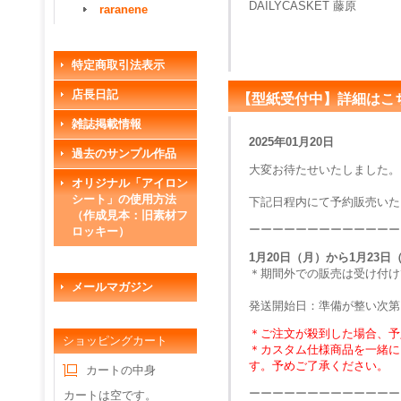
DAILYCASKET 藤原
raranene
特定商取引法表示
店長日記
【型紙受付中】詳細はこ
雑誌掲載情報
2025年01月20日
過去のサンプル作品
大変お待たせいたしました。
オリジナル「アイロン
シート」の使用方法
下記日程内にて予約販売いた
（作成見本：旧素材フ
ーーーーーーーーーーーーー
ロッキー）
1月20日（月）から1月23日
＊期間外での販売は受け付け
メールマガジン
発送開始日：準備が整い次
＊ご注文が殺到した場合、予
ショッピングカート
＊カスタム仕様商品を一緒に
す。予めご了承ください。
カートの中身
ーーーーーーーーーーーーー
カートは空です。