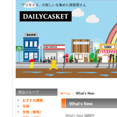
「デリキャス」の欲しいを集めた雑貨屋さん
商品グループ
ホーム
｜
What's New
おすすめ雑貨
What's New
生地
生地（無地）
What's New:
1602
件