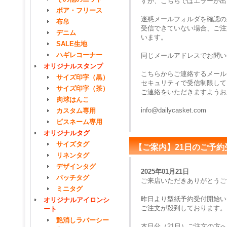
すが、こちらではエラーが出
ボア・フリース
迷惑メールフォルダを確認の
布帛
受信できていない場合、ご注
デニム
います。
SALE生地
ハギレコーナー
同じメールアドレスでお問い
オリジナルスタンプ
こちらからご連絡するメール
サイズ印字（黒）
セキュリティで受信制限して
サイズ印字（茶）
ご連絡をいただきますようお
肉球はんこ
info@dailycasket.com
カスタム専用
ピスネーム専用
オリジナルタグ
サイズタグ
【ご案内】21日のご予
リネンタグ
デザインタグ
2025年01月21日
パッチタグ
ご来店いただきありがとうご
ミニタグ
昨日より型紙予約受付開始い
オリジナルアイロンシ
ご注文が殺到しております。
ート
艶消しラバーシー
本日分（21日）ご注文の方