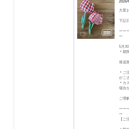
2026
大変
下記
ーー
ー
5月
＊期
発送
＊ご
がご
＊カ
場合
ご理
ーー
ー
【ご