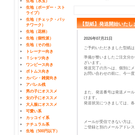
生地（水玉）
生地（ボーダー・スト
ライプ）
生地（チェック・パッ
【型紙】発送開始いたし
チワーク）
生地（花柄）
生地（個性派）
2026年07月21日
生地（その他）
ご予約いただきました型紙は
トレーナー向き
準備が整いましたご注文分か
Ｔシャツ向き
ざいます。
ワンピース向き
発送完了の方へは、個別にメ
ボトムス向き
お問い合わせの前に、今一度
カバン・雑貨向き
アパレル残
男の子にオススメ
また、発送番号は発送メール
けます。
女の子にオススメ
発送状況につきましては、各
大人服にオススメ
可愛い系
カッコイイ系
メールが受信できない方は、
ナチュラル系
ご登録と別のメールアドレス
生地（500円以下）