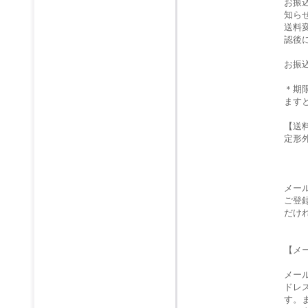
お振
知ら
送料
認後
お振
＊期
ます
【送
定形
メー
ご登
だけ
【メ
メー
ドレ
す。