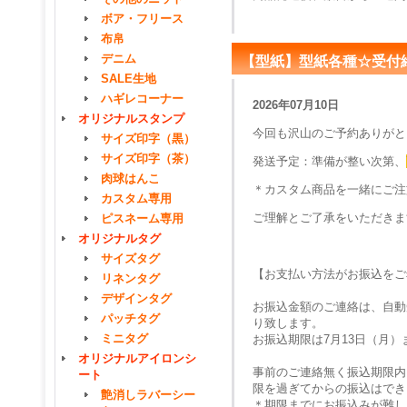
ボア・フリース
布帛
デニム
【型紙】型紙各種☆受付
SALE生地
ハギレコーナー
2026年07月10日
オリジナルスタンプ
今回も沢山のご予約ありがと
サイズ印字（黒）
サイズ印字（茶）
発送予定：準備が整い次第、
肉球はんこ
＊カスタム商品を一緒にご注
カスタム専用
ご理解とご了承をいただきま
ピスネーム専用
オリジナルタグ
サイズタグ
【お支払い方法がお振込をご
リネンタグ
デザインタグ
お振込金額のご連絡は、自動
パッチタグ
り致します。
ミニタグ
お振込期限は7月13日（月
オリジナルアイロンシ
事前のご連絡無く振込期限内
ート
限を過ぎてからの振込はでき
艶消しラバーシー
＊期限までにお振込みが難し