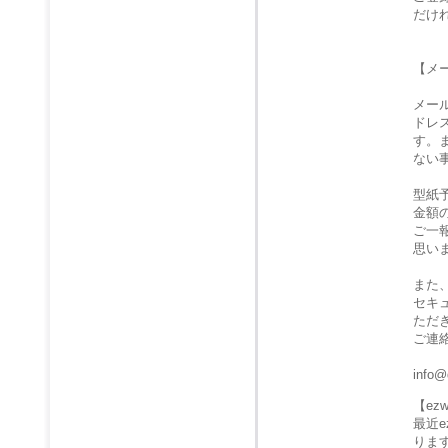
だけ
【メ
メー
ドレ
す。
ない
型紙
金額
ご一
思い
また
セキ
ただ
ご連
info@
【e
最近
りま