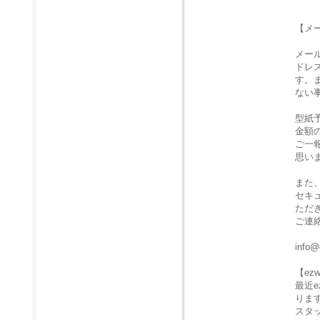
【メ
メー
ドレ
す。
ない
型紙
金額
ご一
思い
また
セキ
ただ
ご連
info@
【e
最近
りま
スタ