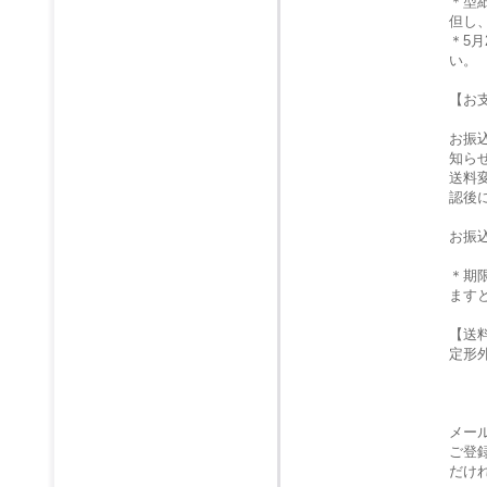
＊型
但し
＊5
い。
【お
お振
知ら
送料
認後
お振
＊期
ます
【送
定形
メー
ご登
だけ