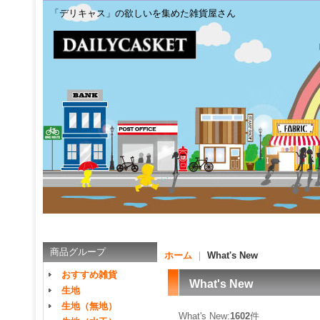
「デリキャス」の欲しいを集めた雑貨屋さん
商品グループ
ホーム
｜
What's New
おすすめ雑貨
What's New
生地
生地（無地）
What's New:
1602
件