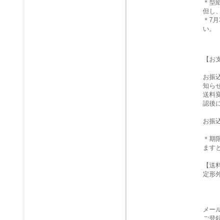
＊型
但し
＊7
い。
【お
お振
知ら
送料
認後
お振
＊期
ます
【送
定形
メー
ご登