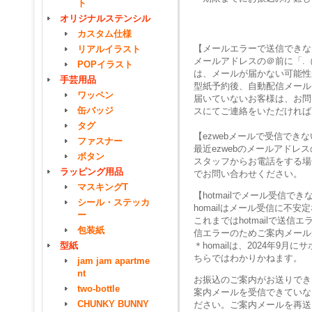
ト
オリジナルステンシル
カスタム仕様
【メールエラーで送信できな
リアルイラスト
メールアドレスの＠前に「.
POPイラスト
は、メールが届かない可能性
手芸用品
型紙予約後、自動配信メール
ワッペン
届いていないお客様は、お問
缶バッジ
スにてご連絡をいただければ
タグ
【ezwebメールで受信でき
ファスナー
最近ezwebのメールアド
ボタン
スタッフからお電話をする場
ラッピング用品
でお問い合わせください。
マスキングT
【hotmailでメール受信で
シール・ステッカ
homailはメール受信に不
ー
これまではhotmailで送
包装紙
信エラーのためご案内メール
型紙
＊homailは、2024年
ちらではわかりかねます。
jam jam apartme
nt
お振込のご案内がお送りでき
two-bottle
案内メールを受信できていな
CHUNKY BUNNY
ださい。ご案内メールを再送