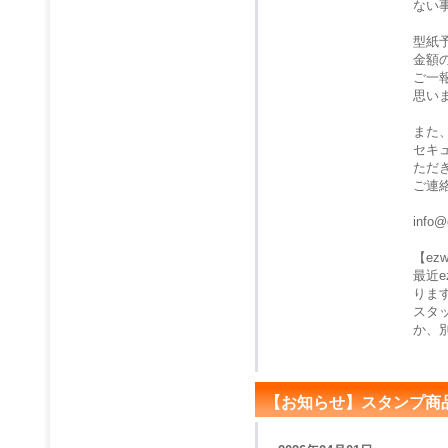
ない
型紙
金額
ご一
思い
また
セキ
ただ
ご連
info@
【e
最近
りま
スタ
か、
【お知らせ】スタンプ商