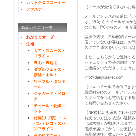
カットクロスコーナー
【メールが受信できないお客
ファスナー
メールアドレスの＠前に「.
は、PCからのメールが届か
の方も、PCからのメールが
商品カテゴリ一覧
型紙予約後、自動配信メール
わがままオーダー
届いていないお客様は、お問
生地
スにてご連絡をいただければ
天竺・スムース・
フライス
また、こちらからご連絡する
セキュリティで受信制限して
裏毛・裏起毛
ご連絡をいただきますようお
ダブルフェイス・
接結・キルト
info@dailycasket.com
ワッフル・ダンボ
【ezwebメールで送信でき
ール
最近ezwebのメールアド
ジャガード・ベロ
スタッフからお電話をする場
ア
でお問い合わせください。
チュール・化繊ニ
ット
【NP後払いを選択されたお
付属(リブ類）・ス
お支払い方法を後払い選択さ
パンテレコ・スパ
（請求書）が郵送されます。
ンフライス
用紙が届いてから、お支払い
商品発送後、数日から１週間
その他のニット