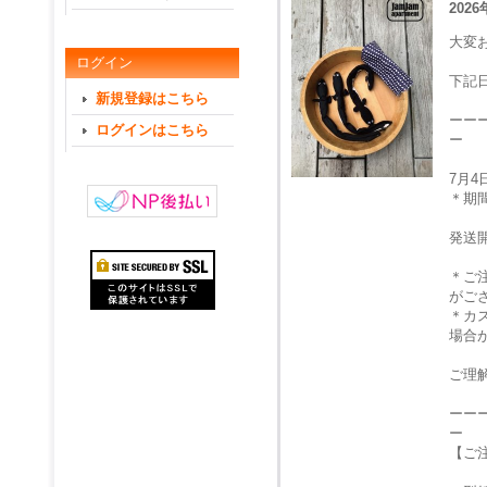
2026
大変
ログイン
下記
新規登録はこちら
ーー
ログインはこちら
ー
7月
＊期
発送
＊ご
がご
＊カ
場合
ご理
ーー
ー
【ご