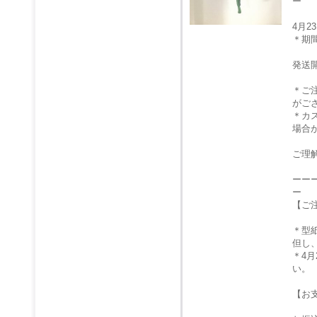
ー
4月
＊期
発送
＊ご
がご
＊カ
場合
ご理
ーー
ー
【ご
＊型
但し
＊4
い。
【お