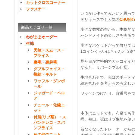
カットクロスコーナー
ファスナー
いつかは作ってみたいと思っ
デリキャスでも人気の
CHUNK
商品カテゴリ一覧
小さな数枚の布から、本格的
ハンドメイドの楽しさを実感
わがままオーダー
生地
小さなポケットだって飾りで
天竺・スムース・
1コインくらいはちゃんと収納
フライス
見た目が本格的でカッコイイ
裏毛・裏起毛
なんと、リバーシブル仕様。
ダブルフェイス・
接結・キルト
生地合わせで、表はスポーテ
ワッフル・ダンボ
組み合わせを考えるのも楽し
ール
ジャガード・ベロ
ワッペンつけたり、背番号を
ア
チュール・化繊ニ
ット
本体はニットでも、布帛でも
付属(リブ類）・ス
襟、袖口、裾はリブ生地を使
パンテレコ・スパ
ンフライス
着なくなったトレーナーから
その他のニット