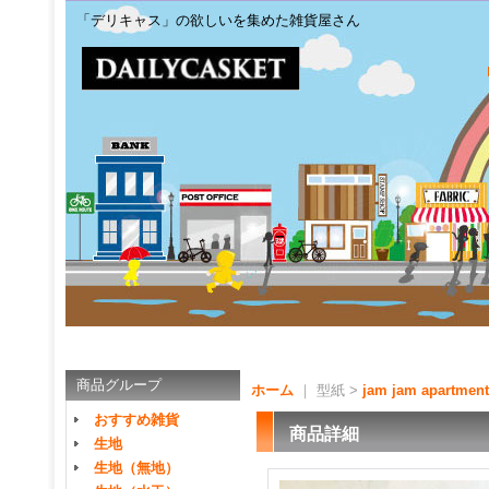
「デリキャス」の欲しいを集めた雑貨屋さん
商品グループ
ホーム
｜ 型紙 >
jam jam apartment
おすすめ雑貨
商品詳細
生地
生地（無地）