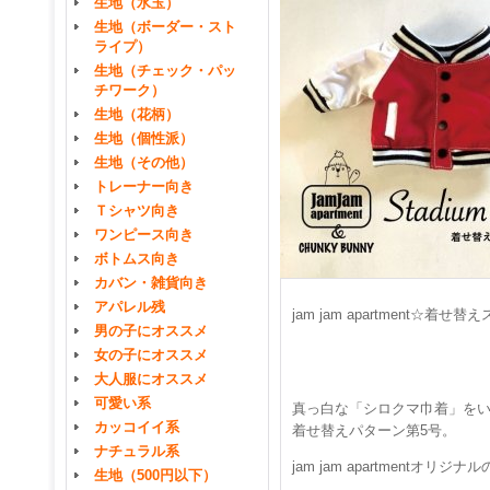
生地（水玉）
生地（ボーダー・スト
ライプ）
生地（チェック・パッ
チワーク）
生地（花柄）
生地（個性派）
生地（その他）
トレーナー向き
Ｔシャツ向き
ワンピース向き
ボトムス向き
カバン・雑貨向き
アパレル残
jam jam apartment☆
男の子にオススメ
女の子にオススメ
大人服にオススメ
可愛い系
真っ白な「シロクマ巾着」を
カッコイイ系
着せ替えパターン第5号。
ナチュラル系
jam jam apartment
生地（500円以下）