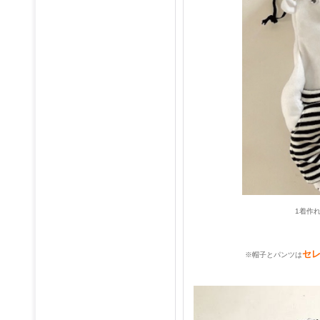
1着作
セ
※帽子とパンツは