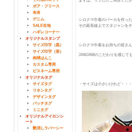
まずは、リブだけご用意くだ
ボア・フリース
布帛
デニム
シロクマ巾着のパーカを作っ
SALE生地
その延長線上でスタジャンをチ
ハギレコーナー
オリジナルスタンプ
サイズ印字（黒）
シロクマ巾着をお持ちの皆さ
サイズ印字（茶）
JAMJAMのこだわりを感じ
肉球はんこ
カスタム専用
ピスネーム専用
オリジナルタグ
サイズタグ
・サイズは小さいけれど・・
リネンタグ
デザインタグ
パッチタグ
ミニタグ
オリジナルアイロンシ
ート
艶消しラバーシー