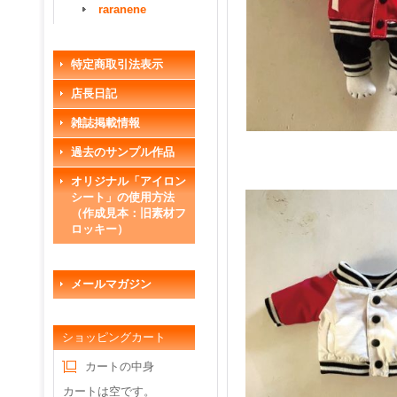
raranene
特定商取引法表示
店長日記
雑誌掲載情報
過去のサンプル作品
オリジナル「アイロン
シート」の使用方法
（作成見本：旧素材フ
ロッキー）
メールマガジン
ショッピングカート
カートの中身
カートは空です。