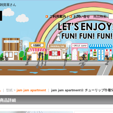
雑貨屋さん
ご利用案内
｜
お問い合せ
商品検索
:
ム
｜ 型紙 >
jam jam apartment
｜
jam jam apartment☆ チューリッ
商品詳細