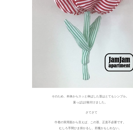
そのため、本体からスッと伸ばした茎はとてもシンプル。
葉っぱは2枚付けました。
さてさて
巾着の実用面から言えば、この茎、正直不必要です。
むしろ手間ひま掛かるし、邪魔かもしれない。