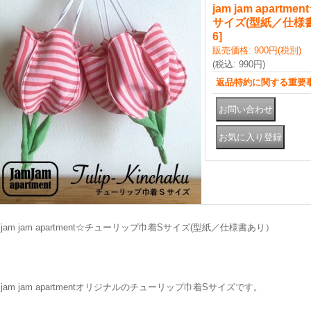
jam jam apart
サイズ(型紙／仕様
6
]
販売価格
:
900円
(税別)
(税込
:
990円
)
返品特約に関する重要
jam jam apartment☆チューリップ巾着Sサイズ(型紙／仕様書あり）
jam jam apartmentオリジナルのチューリップ巾着Sサイズです。