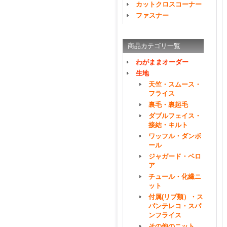
カットクロスコーナー
ファスナー
商品カテゴリ一覧
わがままオーダー
生地
天竺・スムース・
フライス
裏毛・裏起毛
ダブルフェイス・
接結・キルト
ワッフル・ダンボ
ール
ジャガード・ベロ
ア
チュール・化繊ニ
ット
付属(リブ類）・ス
パンテレコ・スパ
ンフライス
その他のニット