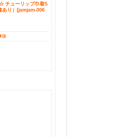
ment☆ チューリップ巾着S
書あり）
[
jamjam-006
事項