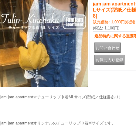
jam jam apart
Lサイズ(型紙／仕
8
]
販売価格
:
1,000円
(税別)
(税込
:
1,100円
)
返品特約に関する重要
jam jam apartment☆チューリップ巾着MLサイズ(型紙／仕様書あり）
jam jam apartmentオリジナルのチューリップ巾着Mサイズです。