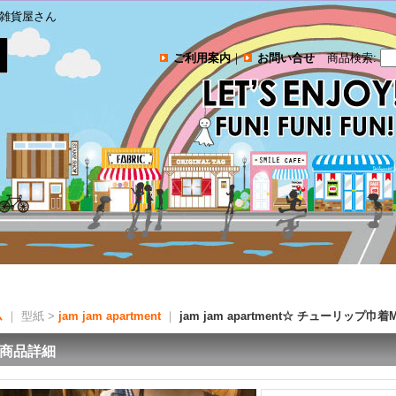
雑貨屋さん
ご利用案内
｜
お問い合せ
商品検索
:
ム
｜ 型紙 >
jam jam apartment
｜
jam jam apartment☆ チューリッ
商品詳細