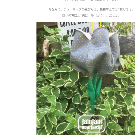
ちなみに、チューリップの花びらは、植物学上では3枚だそう。
残りの3枚は、実は「
萼（がく）
」だとか。