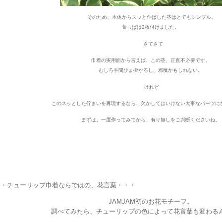
そのため、本体からスッと伸ばした茎はとてもシンプル。
葉っぱは2枚付けました。
さてさて
巾着の実用面から言えば、この茎、正直不必要です。
むしろ手間ひま掛かるし、邪魔かもしれない。
けれど
このスッとした佇まいを再現するなら、欠かしてはいけない大事なパーツに
まずは、一度作ってみてから、有り無しをご判断くださいね。
・チューリップ巾着ならではの、花言葉・・・
JAMJAM初のお花モチーフ。
調べてみたら、チューリップの色によって花言葉も変わる