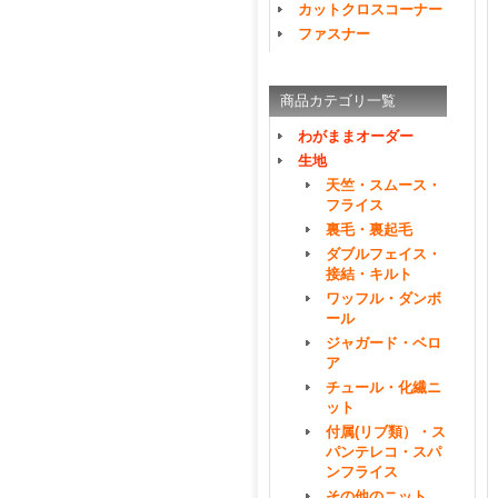
カットクロスコーナー
ファスナー
商品カテゴリ一覧
わがままオーダー
生地
天竺・スムース・
フライス
裏毛・裏起毛
ダブルフェイス・
接結・キルト
ワッフル・ダンボ
ール
ジャガード・ベロ
ア
チュール・化繊ニ
ット
付属(リブ類）・ス
パンテレコ・スパ
ンフライス
その他のニット