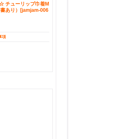
ment☆ チューリップ巾着M
様書あり）
[
jamjam-006
事項