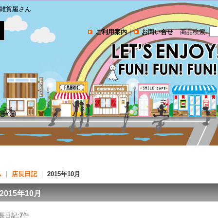
雑貨屋さん
ご利用案内
｜
お問い合せ
商品検索
:
ム
｜
店長日記
｜
2015年10月
2015年10月
長日記:
7
件