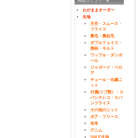
商品カテゴリ一覧
わがままオーダー
生地
天竺・スムース・
フライス
裏毛・裏起毛
ダブルフェイス・
接結・キルト
ワッフル・ダンボ
ール
ジャガード・ベロ
ア
チュール・化繊ニ
ット
付属(リブ類）・ス
パンテレコ・スパ
ンフライス
その他のニット
ボア・フリース
布帛
デニム
SALE生地