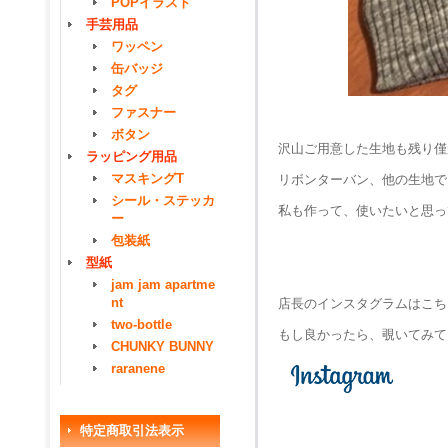
POPイラスト
手芸用品
ワッペン
缶バッジ
タグ
ファスナー
ボタン
沢山ご用意した生地も残り僅
ラッピング用品
マスキングT
リボンターバン、他の生地で
シール・ステッカ
私も作って、使いたいと思っ
ー
包装紙
型紙
jam jam apartme
nt
店長のインスタグラムはこち
two-bottle
もし良かったら、覗いてみて
CHUNKY BUNNY
raranene
特定商取引法表示