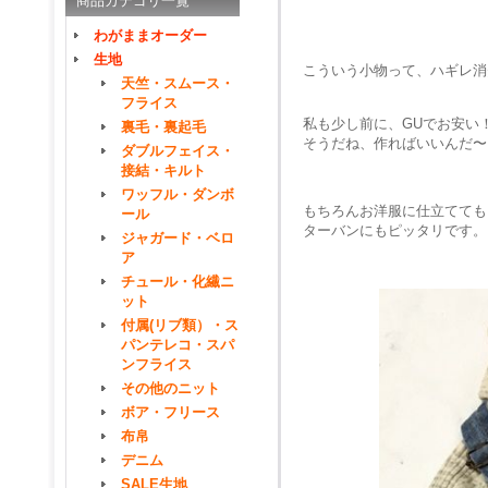
商品カテゴリ一覧
わがままオーダー
生地
こういう小物って、ハギレ消
天竺・スムース・
フライス
私も少し前に、GUでお安い
裏毛・裏起毛
そうだね、作ればいいんだ〜
ダブルフェイス・
接結・キルト
ワッフル・ダンボ
もちろんお洋服に仕立てても
ール
ターバンにもピッタリです。
ジャガード・ベロ
ア
チュール・化繊ニ
ット
付属(リブ類）・ス
パンテレコ・スパ
ンフライス
その他のニット
ボア・フリース
布帛
デニム
SALE生地