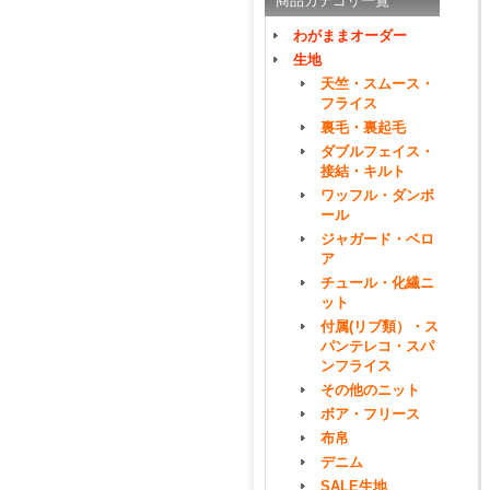
商品カテゴリ一覧
わがままオーダー
生地
天竺・スムース・
フライス
裏毛・裏起毛
ダブルフェイス・
接結・キルト
ワッフル・ダンボ
ール
ジャガード・ベロ
ア
チュール・化繊ニ
ット
付属(リブ類）・ス
パンテレコ・スパ
ンフライス
その他のニット
ボア・フリース
布帛
デニム
SALE生地