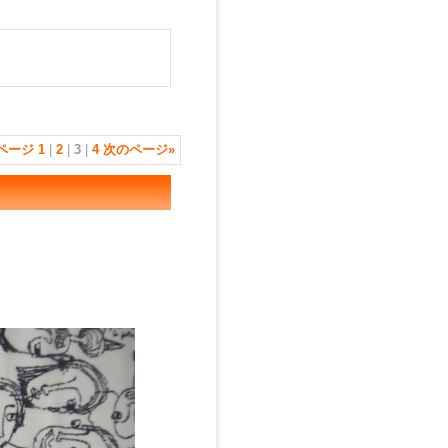
ページ
1
|
2
|
3
|
4
次のページ
»