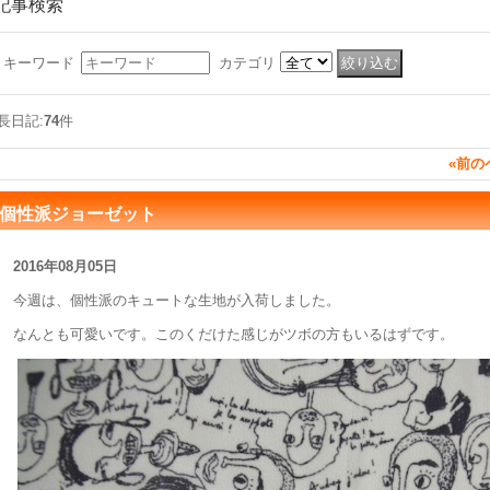
記事検索
キーワード
カテゴリ
長日記:
74
件
«
前の
個性派ジョーゼット
2016年08月05日
今週は、個性派のキュートな生地が入荷しました。
なんとも可愛いです。このくだけた感じがツボの方もいるはずです。